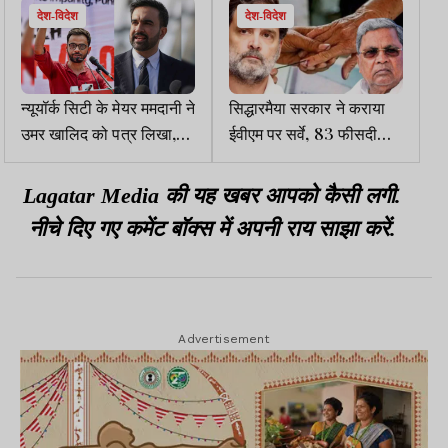
देश-विदेश
देश-विदेश
न्यूयॉर्क सिटी के मेयर ममदानी ने
सिद्धारमैया सरकार ने कराया
उमर खालिद को पत्र लिखा,
ईवीएम पर सर्वे, 83 फीसदी
आठ अमेरिकी सांसदों ने रिहा
लोगों ने भरोसा जताया, कांग्रेस
करने की मांग की
बैकफुट पर
Lagatar Media की यह खबर आपको कैसी लगी.
नीचे दिए गए कमेंट बॉक्स में अपनी राय साझा करें.
Advertisement