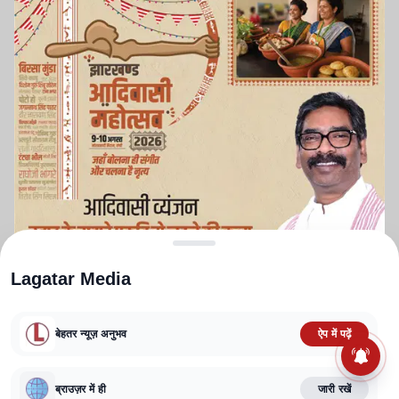
Lagatar Media
बेहतर न्यूज़ अनुभव
ऐप में पढ़ें
ABOUT US
CONTACT US
PRIVACY POLICY
TERMS AND CONDITIONS
ब्राउज़र में ही
जारी रखें
CORRECTIONS POLICY
EDITORIAL GUIDELINES
FACT CHECKING POLICY