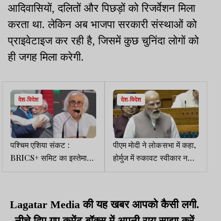
आदिवासियों, दलितों और पिछड़ों को रिजर्वेशन मिला
करता था. लेकिन अब भाजपा सरकारी संस्थाओं को
प्राइवेटाइज कर रही है, जिसमें कुछ चुनिंदा लोगों को
ही जगह मिला करेगी.
देश-विदेश
देश-विदेश
पश्चिम एशिया संकट :
पीएम मोदी ने लोकसभा में कहा,
BRICS+ समिट का इस्तेमाल
होर्मुज में रुकावट स्वीकार नहीं
क्यों नहीं कर रहे मोदी, कांग्रेस
है, भारतीयों की सुरक्षा सर्वोच्च
ने हल्ला बोला
प्राथमिकता
Lagatar Media
की यह खबर आपको कैसी लगी.
नीचे दिए गए कमेंट बॉक्स में अपनी राय साझा करें