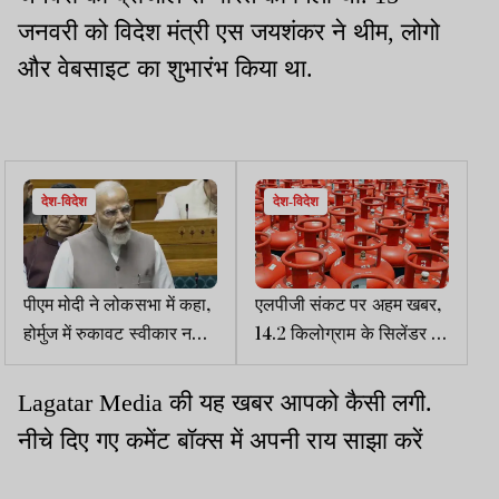
जनवरी को विदेश मंत्री एस जयशंकर ने थीम, लोगो
और वेबसाइट का शुभारंभ किया था.
देश-विदेश
देश-विदेश
पीएम मोदी ने लोकसभा में कहा,
एलपीजी संकट पर अहम खबर,
होर्मुज में रुकावट स्वीकार नहीं
14.2 किलोग्राम के सिलेंडर में
है, भारतीयों की सुरक्षा सर्वोच्च
10 किलो गैस भरकर देने पर
प्राथमिकता
मंथन
की यह खबर आपको कैसी लगी.
Lagatar Media
नीचे दिए गए कमेंट बॉक्स में अपनी राय साझा करें