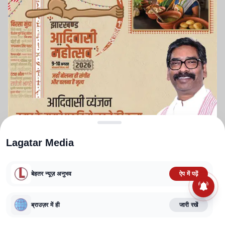
Lagatar Media
बेहतर न्यूज़ अनुभव
ऐप में पढ़ें
ABOUT US
CONTACT US
PRIVACY POLICY
TERMS AND CONDITIONS
ब्राउज़र में ही
जारी रखें
CORRECTIONS POLICY
EDITORIAL GUIDELINES
FACT CHECKING POLICY
Copyright
2025-2026
Lagatar Media Pvt. Ltd.