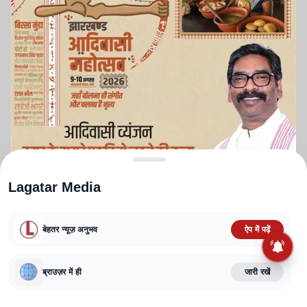
Lagatar Media
बेहतर न्यूज़ अनुभव
ऐप में पढ़ें
ABOUT US
CONTACT US
PRIVACY POLICY
TERMS AND CONDITIONS
ब्राउज़र में ही
जारी रखें
CORRECTIONS POLICY
EDITORIAL GUIDELINES
FACT CHECKING POLICY
Copyright
2025-2026
Lagatar Media Pvt. Ltd.