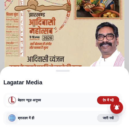
Lagatar Media
बेहतर न्यूज़ अनुभव
ऐप में पढ़ें
ABOUT US
CONTACT US
PRIVACY POLICY
TERMS AND CONDITIONS
ब्राउज़र में ही
जारी रखें
CORRECTIONS POLICY
EDITORIAL GUIDELINES
FACT CHECKING POLICY
Copyright
2025-2026
Lagatar Media Pvt. Ltd.