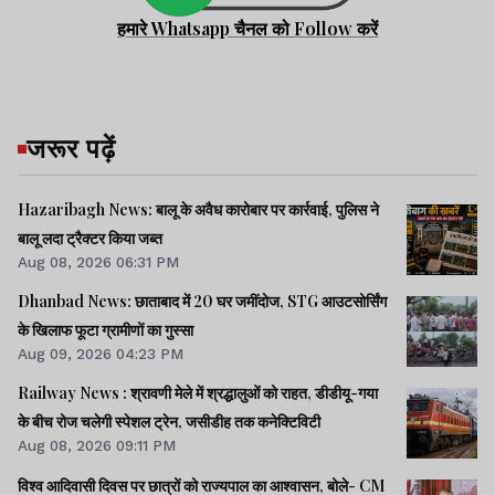
अधिवक्ता के माध्यम से उपस्थित होकर अपना पक्ष
हमारे Whatsapp चैनल को Follow करें
रखने का निर्देश दिया था.
जरूर पढ़ें
अदालत ने यह आदेश सीबीआई द्वारा दाखिल क्लोजर
रिपोर्ट को देखते हुए दिया था. बता दें कि 5 फरवरी
Hazaribagh News: बालू के अवैध कारोबार पर कार्रवाई, पुलिस ने
बालू लदा ट्रैक्टर किया जब्त
2016 में सफायर इंटरनेशनल स्कूल परिसर में 13
Aug 08, 2026 06:31 PM
वर्षीय छात्र विनय महतो की संदिग्ध परिस्थितियों में
Dhanbad News: छाताबाद में 20 घर जमींदोज, STG आउटसोर्सिंग
मौत हो गई थी.
के खिलाफ फूटा ग्रामीणों का गुस्सा
Aug 09, 2026 04:23 PM
सीबीआई ने हादसा होने की जताई थी संभावना
Railway News : श्रावणी मेले में श्रद्धालुओं को राहत, डीडीयू-गया
के बीच रोज चलेगी स्पेशल ट्रेन, जसीडीह तक कनेक्टिविटी
बीते दिनों सीबीआई ने बीते दिनों सीबीआई की विशेष
Aug 08, 2026 09:11 PM
अदालत में क्लोजर रिपोर्ट दाखिल कर मामले में किसी
विश्व आदिवासी दिवस पर छात्रों को राज्यपाल का आश्वासन, बोले- CM