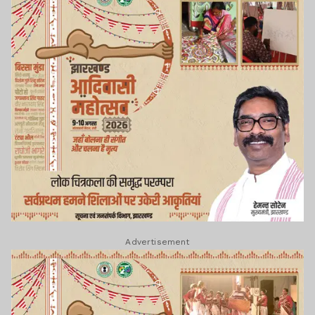
3 मिनट 48 सेकंड के भीतर यानी 1:05:02 बजे वह
स्टाफ क्वार्टर (विंग-ए) से नीचे गिर गया.
रिपोर्ट में सीबीआई ने बताया है कि हॉस्टल और
प्रिंसिपल के आवास के बीच लगे कैमरों में विनय का
पीछा करता हुआ कोई दूसरा व्यक्ति नजर नहीं आया.
स्टाफ क्वार्टर और हॉस्टल के बीच की दूरी लगभग
480 मीटर है.
Advertisement
रिपोर्ट में कहा गया था कि इतने कम समय में किसी के
द्वारा उसे ले जाना या वहां कोई संघर्ष होना साक्ष्यों से
प्रमाणित नहीं होता है. दूसरी ओर पुलिस ने शुरुआती