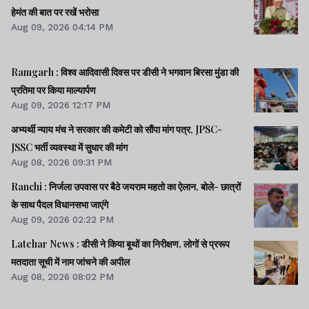
हेमंत की बात पर रखें भरोसा
भी व्यक्ति की संलिप्तता या हत्या की साजिश का कोई
Aug 09, 2026 04:14 PM
ठोस सबूत नहीं पाई जाने की बात कही थी. सीबीआई
ने इसे 'एक्सीडेंटल डेथ' यानी हादसा होने की
Ramgarh : विश्व आदिवासी दिवस पर डीसी ने भगवान बिरसा मुंडा की
संभावना जताई है.
प्रतिमा पर किया माल्यार्पण
Aug 09, 2026 12:17 PM
अभ्यर्थी न्याय मंच ने सरकार की कमेटी को सौंपा मांग पत्र, JPSC-
JSSC भर्ती व्यवस्था में सुधार की मांग
अदालत से क्लोजर रिपोर्ट को स्वीकार करने का
Aug 08, 2026 09:31 PM
अनुरोध अनुसंधानकर्ता द्वारा किया गया था.
Ranchi : निर्जला उपवास पर बैठे जयराम महतो का ऐलान, बोले- छात्रों
सीबीआई ने 4 वर्ष से अधिक समय से सारी तकनीकी
के साथ पैदल विधानसभा जाएंगे
एवं वैज्ञानिक पहलुओं पर अनुसंधान के बाद इस
Aug 09, 2026 02:22 PM
मामले में क्लोजर रिपोर्ट दायर की थी.
Latehar News : डीसी ने किया बूथों का निरीक्षण, लोगों से प्ररूप
मतदाता सूची में नाम जांचने की अपील
Aug 08, 2026 08:02 PM
दरअसल , विनय महतो के पिता मनबहाल महतो ने