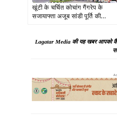
खूंटी के चर्चित कोचांग गैंगरेप के
सजायाफ्ता अजूब सांडी पूर्ति की
जमानत याचिका हाईकोर्ट से खारिज
Lagatar Media की यह खबर आपको कैसी ल
सा
Ad