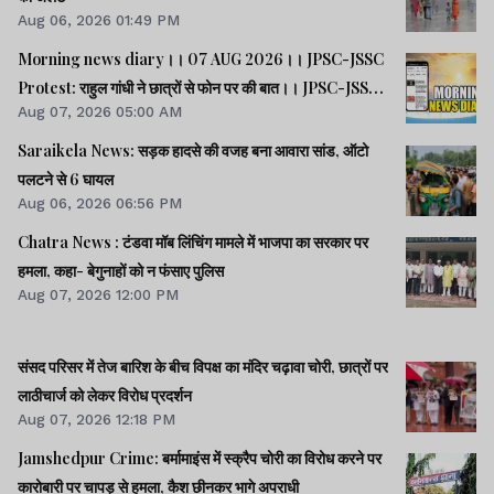
Aug 06, 2026 01:49 PM
Morning news diary।। 07 AUG 2026।। JPSC-JSSC
Protest: राहुल गांधी ने छात्रों से फोन पर की बात।। JPSC-JSSC
Aug 07, 2026 05:00 AM
आंदोलन: छात्र प्रतिनिधि अपनी मांगों पर अड़े।। ACB ने नेक्सजेन के
CEO से पूछा- विनय चौबे को कितने पैसे दिए।। समेत कई खबरें व
Saraikela News: सड़क हादसे की वजह बना आवारा सांड, ऑटो
वीडियो.
पलटने से 6 घायल
Aug 06, 2026 06:56 PM
Chatra News : टंडवा मॉब लिंचिंग मामले में भाजपा का सरकार पर
हमला, कहा- बेगुनाहों को न फंसाए पुलिस
Aug 07, 2026 12:00 PM
संसद परिसर में तेज बारिश के बीच विपक्ष का मंदिर चढ़ावा चोरी, छात्रों पर
लाठीचार्ज को लेकर विरोध प्रदर्शन
Aug 07, 2026 12:18 PM
Jamshedpur Crime: बर्मामाइंस में स्क्रैप चोरी का विरोध करने पर
कारोबारी पर चापड़ से हमला, कैश छीनकर भागे अपराधी