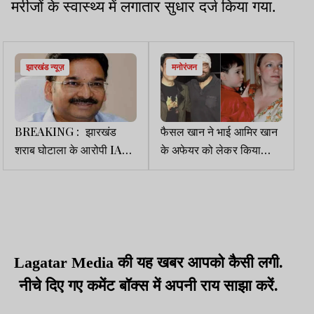
मरीजों के स्वास्थ्य में लगातार सुधार दर्ज किया गया.
झारखंड न्यूज़
मनोरंजन
BREAKING : झारखंड
फैसल खान ने भाई आमिर खान
शराब घोटाला के आरोपी IAS
के अफेयर को लेकर किया
विनय चौबे को मिली बेल
सनसनीखेज खुलासा ,बोले
-उनका नाजायज बच्चा ..
Lagatar Media की यह खबर आपको कैसी लगी.
नीचे दिए गए कमेंट बॉक्स में अपनी राय साझा करें.