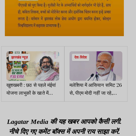
झारखंड न्यूज़
देश-विदेश
खुशखबरी : छठ से पहले मंईयां
मलेशिया में आसियान समिट 26
योजना लाभुकों के खाते में
से, पीएम मोदी नहीं जा रहे,
आएंगी दो महीनों की किस्त
कांग्रेस ने तंज कसा, क्यों नहीं
जा रहे, क्या ट्रंप होंगे वहां,
इसलिए...
Lagatar Media की यह खबर आपको कैसी लगी.
नीचे दिए गए कमेंट बॉक्स में अपनी राय साझा करें.