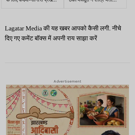
में पर्यवेक्षकों ने की रायशुमारी
समेत अन्य मांगों को लेकर किया
प्रदर्शन
Lagatar Media
की
यह
खबर
आपको
कैसी
लगी
.
नीचे
दिए
गए
कमेंट
बॉक्स
में
अपनी
राय
साझा
करें
Advertisement