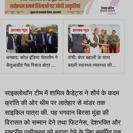
झारखंड न्यूज़
झारखंड न्यूज़
धनबादः कोल इंडिया चेयरमैन ने
रांची: बंपर बहाली के साथ
केंदुआडीह गैस रिसाव क्षेत्र का
बदली स्वास्थ्य व्यवस्था की
किया निरीक्षण, कहा- सुरक्षा
तस्वीर, स्वास्थ्य मंत्री ने गिनाईं
सर्वोच्च प्राथमिकता
योजनाएं
साइक्लोथॉन टीम में शामिल कैडेट्स ने शौर्य के कदम
क्रांति की ओर थीम पर लातेहार से मांडर तक
साइकिल यात्रा की. यह भगवान बिरसा मुंडा की
विरासत को सम्मान देने तथा फिटनेस, देशभक्ति और
राष्ट्रीय एकीकरण को बढ़ावा देने के लिए समर्पित एक