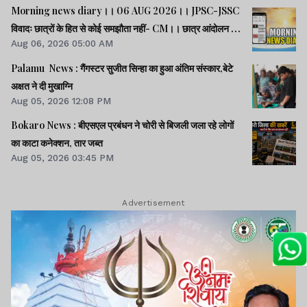
Morning news diary।। 06 AUG 2026।। JPSC-JSSC
विवादः छात्रों के हित से कोई समझौता नहीं- CM।। छात्र आंदोलन के
Aug 06, 2026 05:00 AM
समर्थन में झारखंड आएंगे अभिजीत दीपके।। जब तक अमित शाह सदन
में जवाब नहीं देते, चर्चा नहीं होगीः राहुल।। समेत कई खबरें व वीडियो.
Palamu News : गैंगस्टर सुजीत सिन्हा का हुआ अंतिम संस्कार,बेटे
अक्षत ने दी मुखाग्नि
Aug 05, 2026 12:08 PM
Bokaro News : बीएसएल प्रबंधन ने चोरी से बिजली जला रहे लोगों
का काटा कनेक्शन, तार जब्त
Aug 05, 2026 03:45 PM
Advertisement