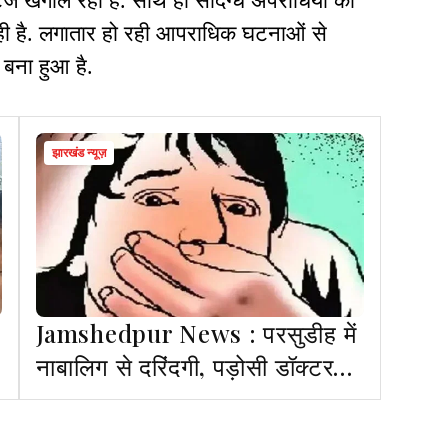
ज खंगाल रही है. साथ ही संदिग्ध अपराधियों की
रही है. लगातार हो रही आपराधिक घटनाओं से
 बना हुआ है.
झारखंड न्यूज़
Jamshedpur News : परसुडीह में
नाबालिग से दरिंदगी, पड़ोसी डॉक्टर
फरार