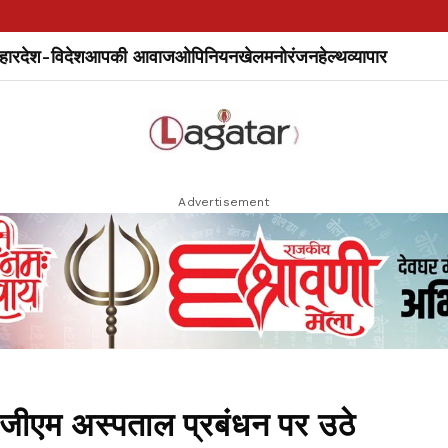
हार
देश-विदेश
आपकी आवाज
ओपिनियन
खेल
मनोरंजन
हेल्थ
व्यापार
Advertisement
म अस्पताल प्रबंधन पर उठे