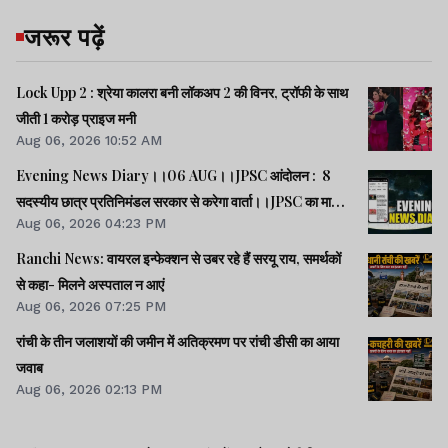
जरूर पढ़ें
Lock Upp 2 : श्रेया कालरा बनी लॉकअप 2 की विनर, ट्रॉफी के साथ
जीती 1 करोड़ प्राइज मनी
Aug 06, 2026 10:52 AM
Evening News Diary।।06 AUG।।JPSC आंदोलन : 8
सदस्यीय छात्र प्रतिनिमंडल सरकार से करेगा वार्ता।।JPSC का मामला
Aug 06, 2026 04:23 PM
पेपर लीक का नहीं, बैक डोर से गलत नियुक्ति का है : किशोर।।BPSC
AEDO पेपर लीक : BARC का कर्मी रौशन अरेस्ट।।समेत कई खबरें
Ranchi News: वायरल इन्फेक्शन से उबर रहे हैं सरयू राय, समर्थकों
व वीडियो।।
से कहा- मिलने अस्पताल न आएं
Aug 06, 2026 07:25 PM
रांची के तीन जलाशयों की जमीन में अतिक्रमण पर रांची डीसी का आया
जवाब
Aug 06, 2026 02:13 PM