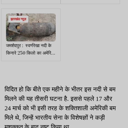
की वस्तु, द्वितीय विश्व युद्ध का
टला बड़ा खतरा
`बम` होने का अनुमान
झारखंड न्यूज़
जमशेदपुर : स्वर्णरेखा नदी के
किनारे 250 किलो का अमेरिकी
बम बरामद, दूसरे विश्व युद्ध से है
जुड़ा
विदित हो कि बीते एक महीने के भीतर इस नदी से बम
मिलने की यह तीसरी घटना है. इससे पहले 17 और
24 मार्च को भी इसी तरह के शक्तिशाली अमेरिकी बम
मिले थे, जिन्हें भारतीय सेना के विशेषज्ञों ने कड़ी
मशक्कत के बाद नष्ट किया था.