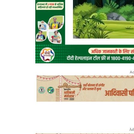
Ad
Ad