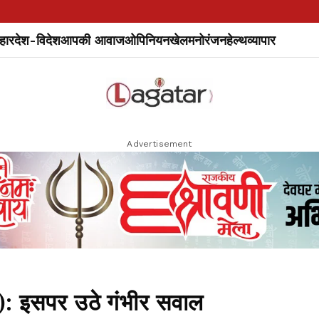
हार
देश-विदेश
आपकी आवाज
ओपिनियन
खेल
मनोरंजन
हेल्थ
व्यापार
Advertisement
 इसपर उठे गंभीर सवाल