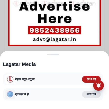
Lagatar Media
बेहतर न्यूज़ अनुभव
ऐप में पढ़ें
ABOUT US
CONTACT US
PRIVACY POLICY
TERMS AND CONDITIONS
ब्राउज़र में ही
जारी रखें
CORRECTIONS POLICY
EDITORIAL GUIDELINES
FACT CHECKING POLICY
Copyright
2025-2026
Lagatar Media Pvt. Ltd.