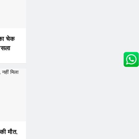
का चेक
ौसला
र की मौत,