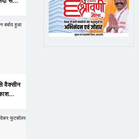
दी से
े वैक्सीन
रकाश