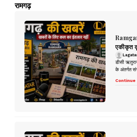
रामगढ़
Ramgarh 
एकीकृत क
Lagata
डीसी ऋतुराज
के अंतर्गत स
Continue 