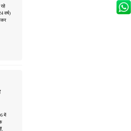
रहे
 वर्ष)
लेकर
ो
 में
के
ं.