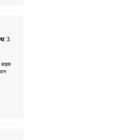
ाथ 3
. बाइक
यान