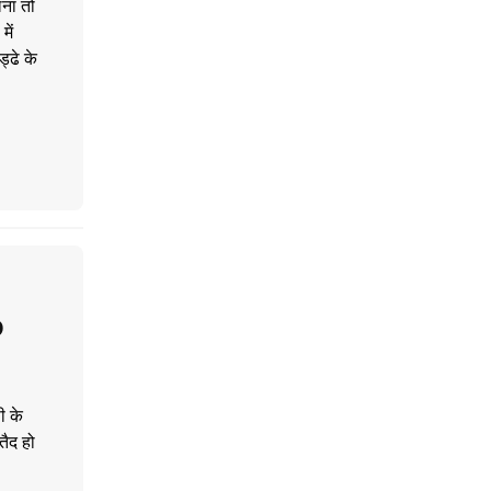
लना तो
में
्ढे के
O
ी के
तैद हो