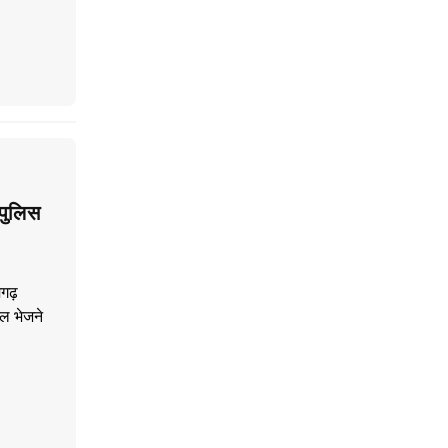
 पुलिस
गढ़
ेल भेजने