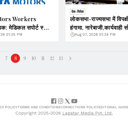
देश-विदेश
tors Workers
लोकसभा-राज्यसभा में विपक्ष
क: मेडिकल सपोर्ट स्कीम
हंगामा, नारेबाजी,कार्यवाही 
चारियों को मिली 41.29
तक के लिए स्थगित
026 01:35 PM
Aug 07, 2026 01:34 PM
दद
7
8
9
10
11
12
13
CY POLICY
TERMS AND CONDITIONS
CORRECTIONS POLICY
EDITORIAL GUID
Copyright
2025-2026
Lagatar Media Pvt. Ltd.