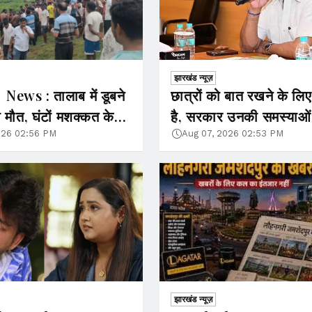
झारखंड न्यूज़
ews : तालाब में डूबने
छात्रों को बात रखने के लिए
 मौत, घंटों मशक्कत के
है, सरकार उनकी समस्याओं
रों ने निकाला शव
समझना चाहती है : CM हेमं
026 02:56 PM
Aug 07, 2026 02:53 PM
झारखंड न्यूज़