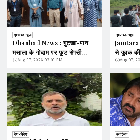
झारखंड न्यूज़
झारखंड न्यूज़
Dhanbad News : गुटखा-पान
Jamtara N
मसाला के गोदाम पर फूड सेफ्टी
से युवक की
विभाग का छापा, संचालक गायब,
बाद गोताखो
Aug 07, 2026 03:10 PM
Aug 07, 2
गोदाम सील
देश-विदेश
मनोरंजन