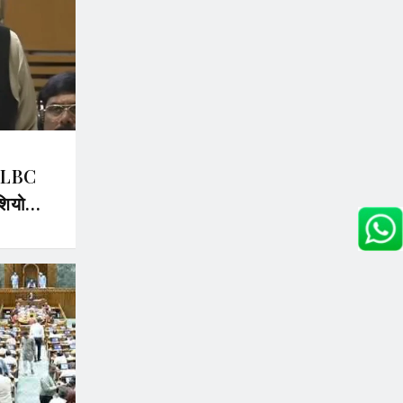
 SLBC
शियो