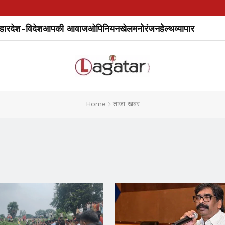
हार
देश-विदेश
आपकी आवाज
ओपिनियन
खेल
मनोरंजन
हेल्थ
व्यापार
Home
ताजा खबर