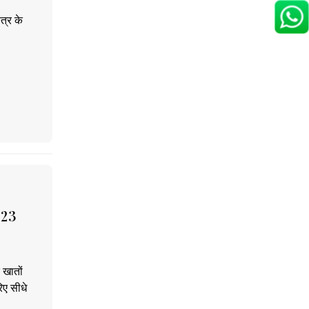
त्र के
,423
 खातों
िए सीधे