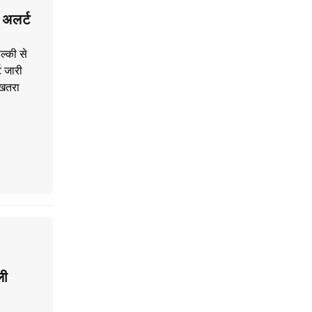
 अलर्ट
ल्की से
ट जारी
 खतरा
ली