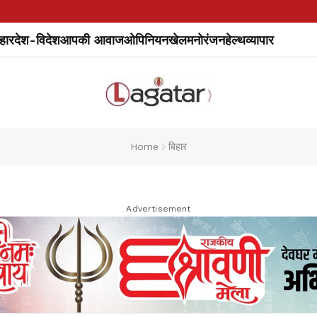
हार
देश-विदेश
आपकी आवाज
ओपिनियन
खेल
मनोरंजन
हेल्थ
व्यापार
Home
बिहार
Advertisement