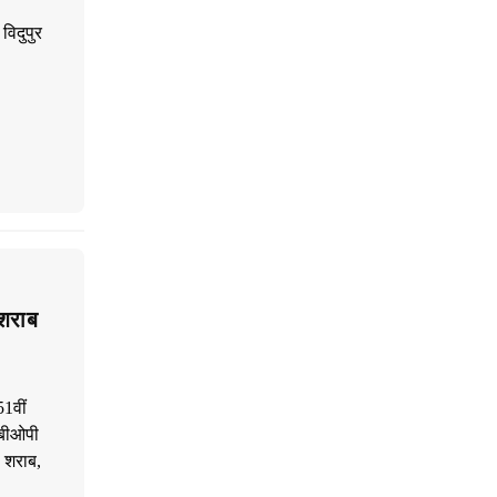
विदुपुर
शराब
51वीं
 बीओपी
ी शराब,