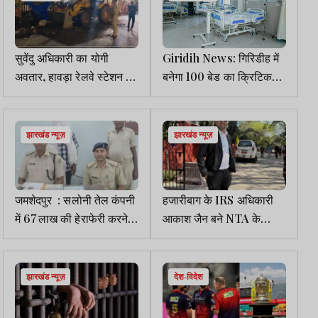
सुवेंदु अधिकारी का योगी
Giridih News: गिरिडीह में
अवतार, हावड़ा रेलवे स्टेशन के
बनेगा 100 बेड का क्रिटिकल
पास बुलडोजर एक्शन,अवैध
केयर अस्पताल, 13 करोड़
निर्माण ध्वस्त किये गये
जारी
झारखंड न्यूज़
झारखंड न्यूज़
जमशेदपुर : सलोनी तेल कंपनी
हजारीबाग के IRS अधिकारी
में 67 लाख की हेराफेरी करने
आकाश जैन बने NTA के
वाला कर्मचारी ओड़िशा से
संयुक्त निदेशक
गिरफ्तार
झारखंड न्यूज़
देश-विदेश