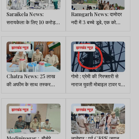
Saraikela News:
Ramgarh News: दामोदर
सरायकेला के लिए 10 करोड़
नदी में 3 बच्चे डूबे, एक को
जारी, बनेगा 100 बेड का
बचाया गया, दो लापता
आधुनिक क्रिटिकल केयर
सेंटर
झारखंड न्यूज़
झारखंड न्यूज़
Chatra News: 25 लाख
गोमो : प्रेमी की गिरफ्तारी से
की अफीम के साथ तस्कर
नाराज युवती मोबाइल टावर पर
गिरफ्तार
चढ़ी, रिहाई और शादी की मांग
पर अड़ी
झारखंड न्यूज़
झारखंड न्यूज़
Medininagar : मौसेरे
लातेहार : पूर्व CRPF जवान