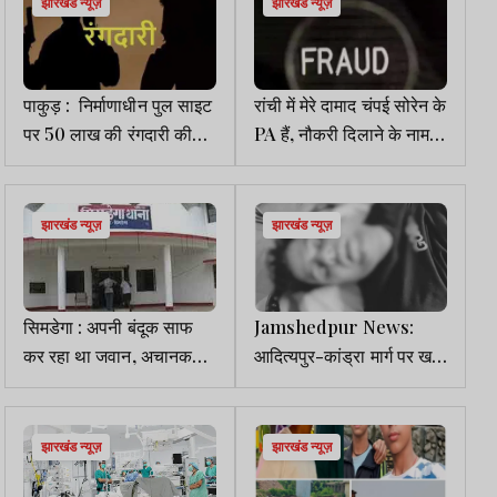
झारखंड न्यूज़
झारखंड न्यूज़
पाकुड़ : निर्माणाधीन पुल साइट
रांची में मेरे दामाद चंपई सोरेन के
पर 50 लाख की रंगदारी की
PA हैं, नौकरी दिलाने के नाम
मांग, पर्ची छोड़ बदमाशों ने दी
पर 7 लाख की ठगी, FIR दर्ज
धमकी
झारखंड न्यूज़
झारखंड न्यूज़
सिमडेगा : अपनी बंदूक साफ
Jamshedpur News:
कर रहा था जवान, अचानक
आदित्यपुर-कांड्रा मार्ग पर खड़े
गोली चल जाने से मौत
ट्रेलर से टकराई बाइक, हादसे
में युवक की मौत
झारखंड न्यूज़
झारखंड न्यूज़