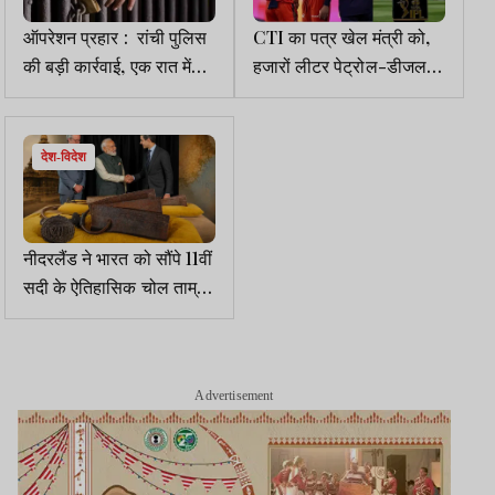
ऑपरेशन प्रहार : रांची पुलिस
CTI का पत्र खेल मंत्री को,
की बड़ी कार्रवाई, एक रात में
हजारों लीटर पेट्रोल-डीजल
100 से ज्यादा अपराधी
बचेंगे, बिना दर्शक IPL मुकाबले
गिरफ्तार
करायें
देश-विदेश
नीदरलैंड ने भारत को सौंपे 11वीं
सदी के ऐतिहासिक चोल ताम्र
पत्र, पीएम मोदी ने आभार
जताया
Advertisement