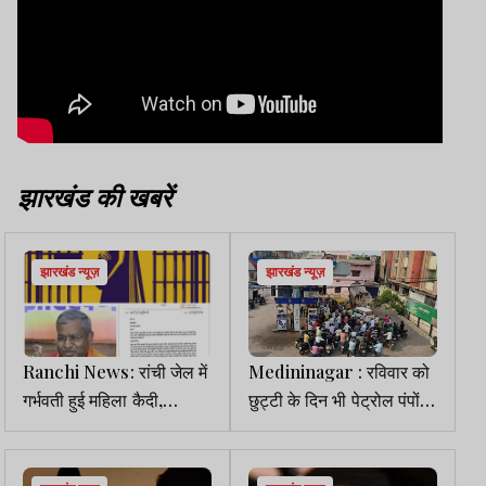
झारखंड की खबरें
झारखंड न्यूज़
झारखंड न्यूज़
Ranchi News: रांची जेल में
Medininagar : रविवार को
गर्भवती हुई महिला कैदी,
छुट्टी के दिन भी पेट्रोल पंपों
बाबूलाल मरांडी ने CM को
पर उमड़ी भीड़, मेदिनीनगर में
लिखा पत्र
संकट जारी