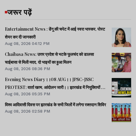
जरूर पढ़ें
Entertainment News : डेंगू की चपेट में आई स्वरा भास्कर, पोस्ट
शेयर कर दी जानकारी
Aug 08, 2026 04:12 PM
Chaibasa News: उत्तर प्रदेश से भटके फूलचंद को डालसा
चाईबासा से मिली मदद, दो भाइयों का हुआ मिलन
Aug 08, 2026 08:36 PM
Evening News Diary।।08 AUG।। JPSC-JSSC
PROTEST: वार्ता खत्म, आंदोलन जारी।। झारखंड में नियुक्तियों में
Aug 08, 2026 05:35 PM
भ्रष्टाचार-01: विधानसभा से हुई शुरूआत।। महिला आरक्षण कानून
लागू में देर क्यों -राहुल।। समेत अन्य खबरें व वीडियो।।
विश्व आदिवासी दिवस पर झारखंड के सभी जिलों में लगेगा रक्तदान शिविर
Aug 08, 2026 02:58 PM