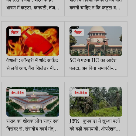
भाषण में कट्टा, कनपटी, तंज
करनी चाहिए न कि कट्टा व
कसा, कट्टा सटा कर नीतीश
अपहरण की : प्रियंका गांधी
खुद को सीएम घोषित करवा लें
बिहार
बिहार
वैशाली : लॉन्ड्री में शॉर्ट सर्किट
SC ने पटना HC का आदेश
से लगी आग, गैंस सिलेंडर भी
पलटा, अब बिना जमाबंदी-
फटा
होल्डिंग के होगी जमीन की
रजिस्ट्री
देश-विदेश
देश-विदेश
संसद का शीतकालीन सत्र एक
J&K : कुपवाड़ा में सुरक्षा बलों
दिसंबर से, संसदीय कार्य मंत्री
को बड़ी कामयाबी, ऑपरेशन