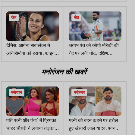
किरेन रिजिजू ने दी जानकारी
पिंपल में दो आतंकवादी ढेर
खेल
खेल
टेनिस: आर्यना सबालेंका ने
ऋषभ पंत को त्सेपो मोरेकी की
अनिसिमोवा को हराया, फाइनल
गेंद पर लगी चोट, दक्षिण
में एलेना से भिड़ेंगी
अफ्रीका ए के खिलाफ रिटायर
हर्ट हुए
मनोरंजन की खबरें
मनोरंजन
मनोरंजन
पति पत्नी और पंगा` में प्रियंका
पत्नी को बहन कहने पर ट्रोल
चाहर चौधरी ने लगाया तड़का,
हुए खेसारी लाल यादव, पवन