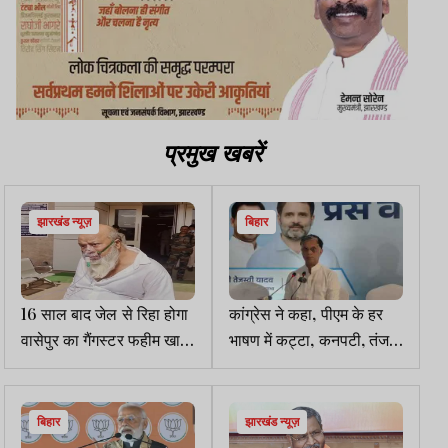
प्रमुख खबरें
झारखंड न्यूज़
बिहार
16 साल बाद जेल से रिहा होगा
कांग्रेस ने कहा, पीएम के हर
वासेपुर का गैंगस्टर फहीम खान,
भाषण में कट्टा, कनपटी, तंज
HC के आदेश से परिजनों में
कसा, कट्टा सटा कर नीतीश
खुशी की लहर
खुद को सीएम घोषित करवा लें
बिहार
झारखंड न्यूज़