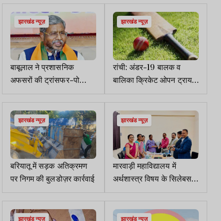
झारखंड न्यूज़
झारखंड न्यूज़
बाबूलाल ने प्रशासनिक
रांची: अंडर-19 बालक व
अफसरों की ट्रांसफर-पोस्टिंग
बालिका क्रिकेट ओपन ट्रायल
में लगाया मनमानी का आरोप
12 को
झारखंड न्यूज़
झारखंड न्यूज़
बरियातू में सड़क अतिक्रमण
मारवाड़ी महाविद्यालय में
पर निगम की बुलडोज़र कार्रवाई
अर्थशास्त्र विषय के सिलेबस
पर बोर्ड ऑफ स्टडीज की बैठक
झारखंड न्यूज़
झारखंड न्यूज़