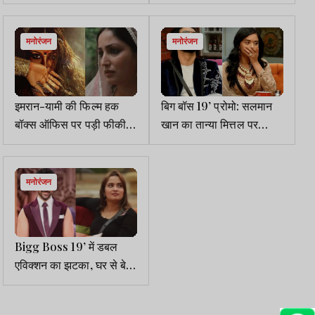
बहुएं जीके टेस्ट में फेल
सिंह ने भी की आलोचना
मनोरंजन
मनोरंजन
इमरान-यामी की फिल्म हक
बिग बॉस 19’ प्रोमो: सलमान
बॉक्स ऑफिस पर पड़ी फीकी,
खान का तान्या मित्तल पर
सोनाक्षी की ‘जटाधरा’ भी औंधे
गुस्सा, बोले – भैया से सैंया पर
मुंह गिरी
तो जा नहीं सकते
मनोरंजन
Bigg Boss 19’ में डबल
एविक्शन का झटका, घर से बेघर
होंगे अभिषेक और नीलम