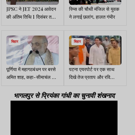
JPSC ने JET 2024 आवेदन
रिम्स की चौथी मंजिल से युवक
की अंतिम तिथि 1 दिसंबर तक
ने लगाई छलांग, हालत गंभीर
बढ़ाई
बिहार
बिहार
पूर्णिया में महागठबंधन पर बरसे
पटना एयरपोर्ट पर एक साथ
अमित शाह, कहा-सीमाचंल से
दिखे तेज प्रताप और रवि
घुसपैठियों को उखाड़ फेंकेंगे
किशन, सियासी हलचल तेज
भागलपुर से प्रियंका गांधी का चुनावी शंखनाद