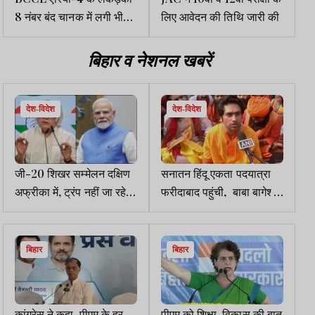
8 नंबर बंद चानक में लगी भीषण
लिए आवेदन की तिथि जारी की
आग, जहरीले धुएं से दहशत में
ग्रामीण
बिहार व नेशनल खबरें
देश-विदेश
देश-विदेश
जी-20 शिखर सम्मेलन दक्षिण
सनातन हिंदू एकता पदयात्रा
अफ्रीका में, ट्रंप नहीं जा रहे,
फरीदाबाद पहुंची, बाबा बागेश्वर
कांग्रेस का तंज, तब तो स्वयंभू
ने कहा, हिंदू जाग रहा है, देश
विश्वगुरु जरूर जायेंगे...
जातिवाद से मुक्त होगा
बिहार
बिहार
कांग्रेस ने कहा, पीएम के हर
पीएम को शिक्षा-विकास की बात