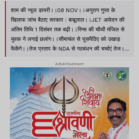
शाम की न्यूज डायरी।।08 NOV।।अनुराग गुप्ता के
खिलाफ जांच बैठाए सरकार : बाबूलाल।।JET आवेदन की
अंतिम तिथि 1 दिसंबर तक बढ़ी।।रिम्स की चौथी मंजिल से
युवक ने लगाई छलांग।।सीमाचंल से घुसपैठिए को उखाड़
फेंकेंगे।।तेज प्रताप के NDA से गठबंधन की चर्चाएं तेज।।
अमेरिका में शटडाउन।।देश को 4 वंदे भारत की सौगात।।
Advertisement
BB 19 : ग्रैंड फिनाले की डेट रिवील।।समेत अन्य खबरें व
वीडियो।।