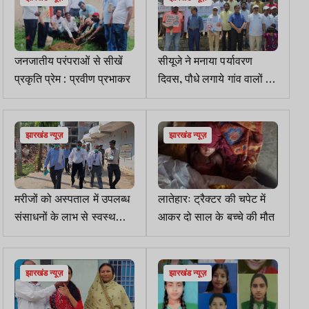
जनजातीय परंपराओं से सीखें
सीयूजे ने मनाया पर्यावरण
प्रकृति प्रेम : प्रवीण प्रभाकर
दिवस, पौधे लगाये गांव वालों को
ऑर्गेनिक खेती सिखाई
झारखंड न्यूज़
झारखंड न्यूज़
मरीजों को अस्पताल में उपलब्ध
लातेहारः ट्रैक्‍टर की चपेट में
संसाधनों के लाभ से स्वस्थ
आकर दो साल के बच्‍चे की मौत
होगा पलामू: आयुक्त
झारखंड न्यूज़
झारखंड न्यूज़