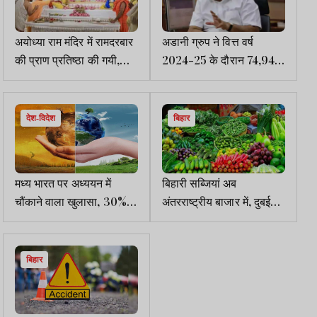
अयोध्या राम मंदिर में रामदरबार
अडानी ग्रुप ने वित्त वर्ष
की प्राण प्रतिष्ठा की गयी,
2024-25 के दौरान 74,945
सीएम योगी ने पूजा-अर्चना की
करोड़ रुपये का टैक्स भरा
देश-विदेश
बिहार
मध्य भारत पर अध्ययन में
बिहारी सब्जियां अब
चौंकाने वाला खुलासा, 30%
अंतरराष्ट्रीय बाजार में, दुबई
जिले जलवायु परिवर्तन से
भेजी गयी पहली खेप
निपटने में फेल
बिहार