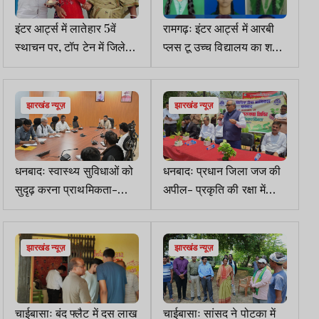
इंटर आर्ट्स में लातेहार 5वें
रामगढ़ः इंटर आर्ट्स में आरबी
स्थाचन पर, टॉप टेन में जिले
प्लस टू उच्च विद्यालय का शत
की उषा रानी शामिल
प्रतिशत रिजल्ट
झारखंड न्यूज़
झारखंड न्यूज़
धनबादः स्वास्थ्य सुविधाओं को
धनबादः प्रधान जिला जज की
सुदृढ़ करना प्राथमिकता-
अपील- प्रकृति की रक्षा में
डीसी
प्रहरी बनें
झारखंड न्यूज़
झारखंड न्यूज़
चाईबासाः बंद फ्लैट में दस लाख
चाईबासाः सांसद ने पोटका में