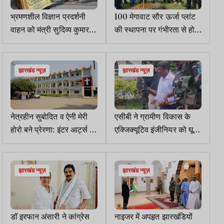
भ्रमणशील विज्ञान प्रदर्शनी
100 मेगावाट सौर ऊर्जा प्लांट
वाहन को मंत्री सुदिव्य कुमार ने
की स्थापना पर गंभीरता से हो
हरी झंडी दिखाकर किया रवाना
रहा विचार: निर्मल अग्रवाल
झारखंड न्यूज़
झारखंड न्यूज़
नेत्रहीन सुबोदित व ऐनी मेरी
एसीबी ने ग्रामीण विकास के
होरो बने प्रेरणा: इंटर आर्ट्स में
एक्जिक्यूटिव इंजीनियर को घूस
पाए 417 व 343 अंक
लेते किया गिरफ्तार
झारखंड न्यूज़
झारखंड न्यूज़
डॉ इरफान अंसारी ने कांग्रेस
नाइजर में अपहृत झारखंडियों