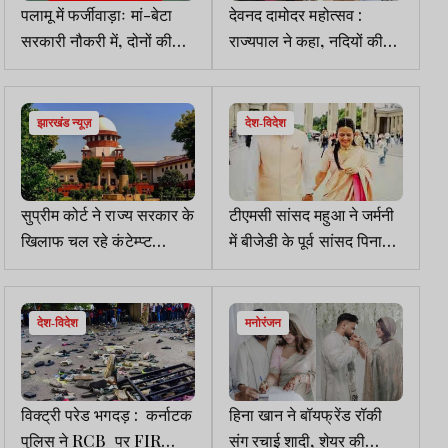
पलामू में फर्जीवाड़ाः मां-बेटा
देवनद दामोदर महोत्सव :
सरकारी नौकरी में, दोनों की
राज्यपाल ने कहा, नदियों की
उम्र में महज 2 साल का अंतर !
स्वच्छता के लिए जनभागीदारी
बेहद जरूरी
झारखंड न्यूज़
देश-विदेश
सुप्रीम कोर्ट ने राज्य सरकार के
टीएमसी सांसद महुआ ने जर्मनी
खिलाफ चल रहे कंटेम्प्ट
में बीजेडी के पूर्व सांसद पिनाकी
पीटिशन के फैसले पर रोक
मिश्रा से विवाह रचाया
लगायी
देश-विदेश
मनोरंजन
विक्ट्री परेड भगदड़ : कर्नाटक
हिना खान ने बॉयफ्रेंड रॉकी
पुलिस ने RCB पर FIR
संग रचाई शादी, शेयर की