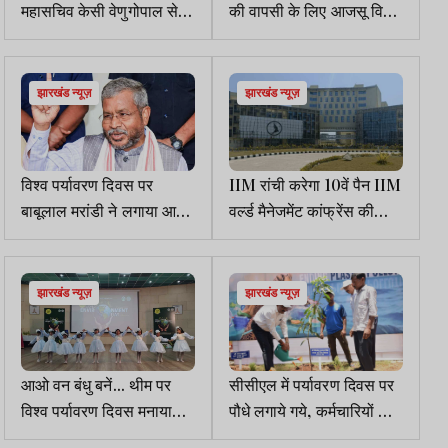
महासचिव केसी वेणुगोपाल से
की वापसी के लिए आजसू विदेश
की मुलाकात
मंत्रालय के संपर्क में
झारखंड न्यूज़
झारखंड न्यूज़
विश्व पर्यावरण दिवस पर
IIM रांची करेगा 10वें पैन IIM
बाबूलाल मरांडी ने लगाया आम
वर्ल्ड मैनेजमेंट कांफ्रेंस की
का पौधा, गंगा स्नान भी किया
मेजबानी
झारखंड न्यूज़
झारखंड न्यूज़
आओ वन बंधु बनें... थीम पर
सीसीएल में पर्यावरण दिवस पर
विश्व पर्यावरण दिवस मनाया
पौधे लगाये गये, कर्मचारियों के
गया, बच्चों ने पर्यावरण सुरक्षा
बीच बांटे गये पौधे