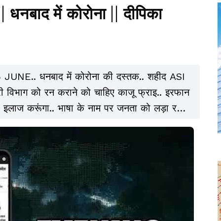
|| धनबाद में कोरोना || दीपिका
5 JUNE.. धनबाद में कोरोना की दस्तक.. शहीद ASI
री विभाग को रन कराने को चाहिए काजू फ्राइ.. इरफान
इलाज करूंगा.. भाषा के नाम पर जनता को लड़ा रही
S बदले.. इस्राइल व ईरान ने एक-दूसरे को दी मिटाने
कक्कड़.. समेत कई खबरें.