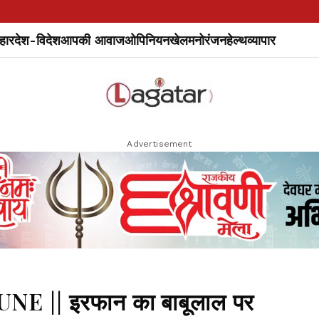
हार
देश-विदेश
आपकी आवाज
ओपिनियन
खेल
मनोरंजन
हेल्थ
व्यापार
Advertisement
 JUNE || इरफान का बाबूलाल पर