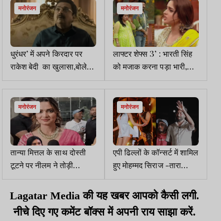
मनोरंजन
मनोरंजन
धुरंधर’ में अपने किरदार पर
लाफ्टर शेफ्स 3’ : भारती सिंह
राकेश बेदी का खुलासा,बोले–
को मजाक करना पड़ा भारी,
मेरा किरदार असल जिंदगी…
आयशा खान पर टिप्पणी से
भड़के दर्शक
मनोरंजन
मनोरंजन
तान्या मित्तल के साथ दोस्ती
एपी ढिल्लों के कॉन्सर्ट में शामिल
टूटने पर नीलम ने तोड़ी
हुए मोहम्मद सिराज -तारा
चुप्पी,बोली -मेरी तरफ से कोई
सुतारिया, वीडियो वायरल
गिला-शिकवा...
Lagatar Media की यह खबर आपको कैसी लगी.
नीचे दिए गए कमेंट बॉक्स में अपनी राय साझा करें.