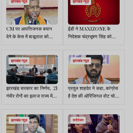
झारखंड न्यूज़
झारखंड न्यूज़
CM पर आपत्तिजनक बयान
ईडी ने MAXIZONE के
देने के केस में बाबूलाल को
निदेशक चंद्रभूषण सिंह को
हाईकोर्ट से राहत बरकरार
रिमांड पर लिया
झारखंड न्यूज़
झारखंड न्यूज़
झारखंड सरकार का निर्णय, 21
प्रतुल शाहदेव ने कहा, कांग्रेस
गंभीर रोगों का इलाज राज्य में
है देश की ओरिजिनल वोट चोर
उपलब्ध करायेंगे
पार्टी
झारखंड न्यूज़
मनोरंजन