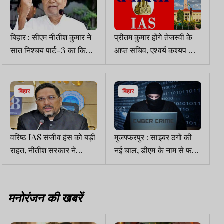
बिहार : सीएम नीतीश कुमार ने
प्रीतम कुमार होंगे तेजस्वी के
सात निश्चय पार्ट-3 का किया
आप्त सचिव, एश्वर्य कश्यप और
ऐलान
विश्वजीत कुमार को खनन
विभाग में मिली महत्वपूर्ण
जिम्मेदारी
बिहार
बिहार
वरिष्ठ IAS संजीव हंस को बड़ी
मुजफ्फरपुर : साइबर ठगों की
राहत, नीतीश सरकार ने
नई चाल, डीएम के नाम से फर्जी
निलंबन किया समाप्त
व्हाट्सएप अकाउंट बनाया
मनोरंजन की खबरें