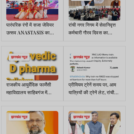
पारंपरिक रंगों में सजा जेवियर
रांची नगर निगम में सेवानिवृत्त
उत्सव ANASTASIS का
कर्मचारी गौरव दिवस का
दूसरा दिन, कला-संस्कृति का
आयोजन
दिखा भव्य संगम
झारखंड न्यूज़
झारखंड न्यूज़
राजकीय आयुर्वेदिक फार्मेसी
प्रीमियम ट्रेनें समय पर, आम
महाविद्यालय साहिबगंज में
यात्रियों की ट्रेनें लेट, रांची
D.Pharma आयुर्वेद
रेल मंडल के भेदभाव पर सवाल
पाठ्यक्रम में नामांकन की तिथि
बढ़ी
झारखंड न्यूज़
झारखंड न्यूज़