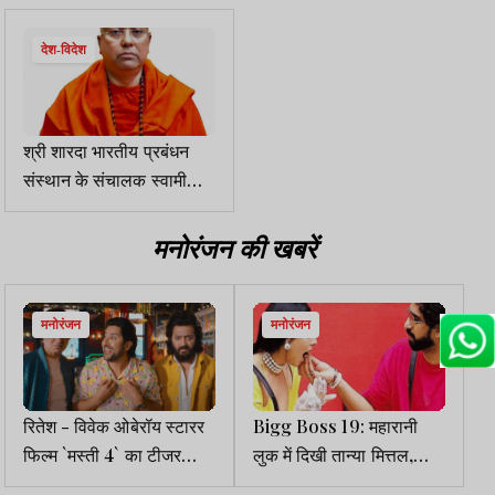
हाई कोर्ट ने खारिज की
देश-विदेश
श्री शारदा भारतीय प्रबंधन
संस्थान के संचालक स्वामी
चैतन्यानंद सरस्वती फरार, 32
लड़कियों ने यौन उत्पीड़न के
मनोरंजन की खबरें
आरोप लगाये, केस दर्ज
मनोरंजन
मनोरंजन
रितेश - विवेक ओबेरॉय स्टारर
Bigg Boss 19: महारानी
फिल्म `मस्ती 4` का टीजर
लुक में दिखी तान्या मित्तल,
आउट, इस बार होगी चार गुना...
अमाल ने अपने हाथों से खिलाया