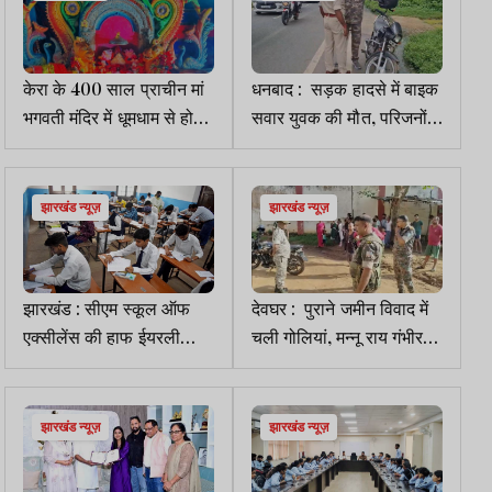
केरा के 400 साल प्राचीन मां
धनबाद : सड़क हादसे में बाइक
भगवती मंदिर में धूमधाम से हो
सवार युवक की मौत, परिजनों
रही दुर्गा पूजा
का रो-रोकर बुरा हाल
झारखंड न्यूज़
झारखंड न्यूज़
झारखंड : सीएम स्कूल ऑफ
देवघर : पुराने जमीन विवाद में
एक्सीलेंस की हाफ ईयरली
चली गोलियां, मन्नू राय गंभीर
परीक्षा का टाइम टेबल जारी
रूप से घायल
झारखंड न्यूज़
झारखंड न्यूज़