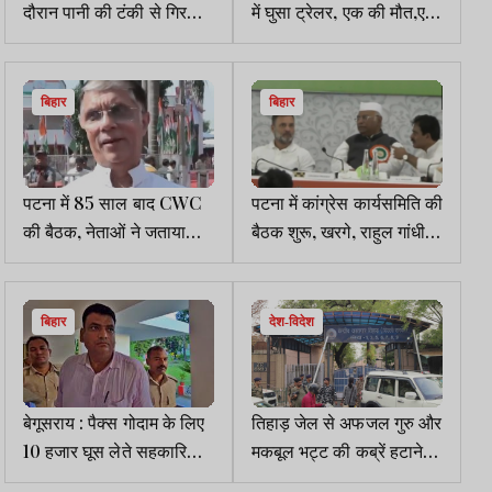
दौरान पानी की टंकी से गिरकर
में घुसा ट्रेलर, एक की मौत,एक
युवक की मौत
घायल
बिहार
बिहार
पटना में 85 साल बाद CWC
पटना में कांग्रेस कार्यसमिति की
की बैठक, नेताओं ने जताया
बैठक शुरू, खरगे, राहुल गांधी
बदलाव का विश्वास
सहित कई नेता मौजूद
बिहार
देश-विदेश
बेगूसराय : पैक्स गोदाम के लिए
तिहाड़ जेल से अफजल गुरु और
10 हजार घूस लेते सहकारिता
मकबूल भट्ट की कब्रें हटाने
पदाधिकारी गिरफ्तार
की मांग वाली याचिका दिल्ली