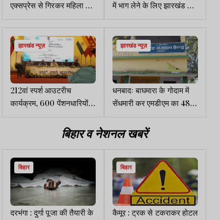
एक्सप्रेस से गिरकर महिला की
में भाग लेने के लिए झारखंड की
मौत, परिजनों में मातम
टीम विशाखापत्तनम रवाना
झारखंड न्यूज़
झारखंड न्यूज़
212वां स्पर्श आउटरीच
धनबादः बाघमारा के गोदाम में
कार्यक्रम, 600 पेंशनधारियों
सेंधमारी कर एमडीएम का 48
की समस्याओं का हुआ समाधान
बोरी चावल चोरी, एक गिरफ्तार
बिहार व नेशनल खबरें
बिहार
बिहार
दरभंगा : दुर्गा पूजा की तैयारी के
कैमूर : ट्रक से टकराकर होटल