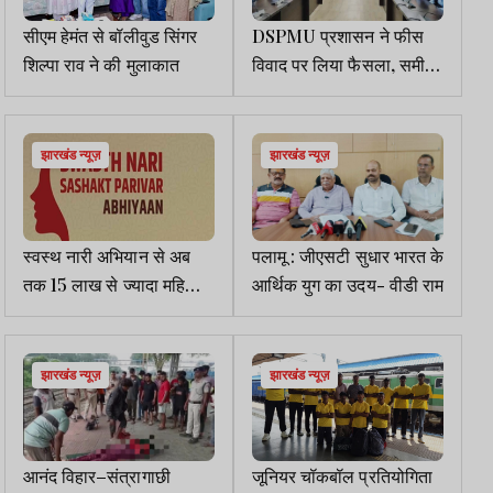
सीएम हेमंत से बॉलीवुड सिंगर
DSPMU प्रशासन ने फीस
शिल्पा राव ने की मुलाकात
विवाद पर लिया फैसला, समीक्षा
के लिए बनेगी कमेटी
झारखंड न्यूज़
झारखंड न्यूज़
स्वस्थ नारी अभियान से अब
पलामू : जीएसटी सुधार भारत के
तक 15 लाख से ज्यादा महिलाएं
आर्थिक युग का उदय- वीडी राम
हुई लाभान्वित
झारखंड न्यूज़
झारखंड न्यूज़
आनंद विहार–संत्रागाछी
जूनियर चॉकबॉल प्रतियोगिता