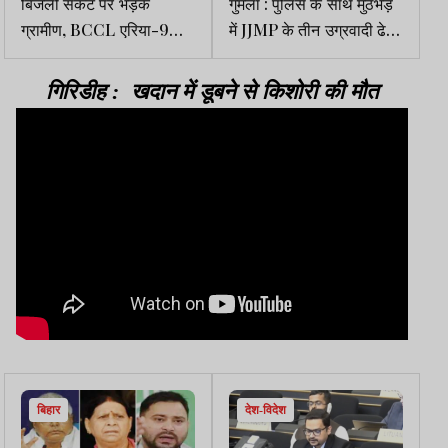
बिजली संकट पर भड़के
गुमला : पुलिस के साथ मुठभेड़
ग्रामीण, BCCL एरिया-9
में JJMP के तीन उग्रवादी ढेर,
ऑफिस की गेट पर जड़ा ताला
एक गिरफ्तार
गिरिडीह : खदान में डूबने से किशोरी की मौत
बिहार
देश-विदेश