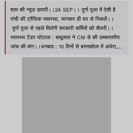
शाम की न्यूज डायरी।।24 SEP।। दुर्गा पूजा में ऐसी है
रांची की ट्रैफिक व्यवस्था, जानकर ही घर से निकलें।।
दुर्गा पूजा से पहले मिलेगी सरकारी कर्मियों को सैलरी।।
स्वास्थ्य टेंडर घोटाला : बाबूलाल ने CM से की उच्चस्तरीय
जांच की मांग।।धनबाद : 10 दिनों से बस्तकोला में अंधेरा,
आक्रोश।।गुमला : मुठभेड़ में JJMP के तीन उग्रवादी ढेर,
एक अरेस्ट।।लैंड फॉर जॉब स्कैम में 13 को फैसला।।
UNHRC में भारत ने पाक को जमकर लताड़ा।।मोदी
सरकार ने देश को संकट में डाल दिया : खड़गे।।ICC ने रद्द
की USA क्रिकेट की सदस्यता।।अविका गौर और मिलिंद
चांदवानी की हल्दी सेरेमनी।।समेत अन्य खबरें व वीडियो।।