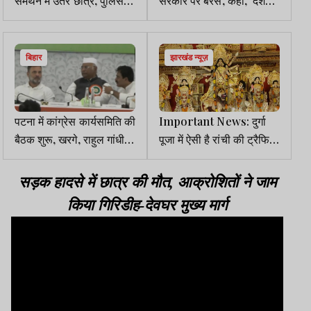
समर्थन में उतरे छात्र, पुलिस
सरकार पर बरसे, कहा, देश
पर पथराव, भाजपा कार्यालय
संकट में डाल दिया, Voter
फूंका, सार्वजनिक संपत्तियों में
List से छेड़छाड़ की जा रही है
आग लगा दी
बिहार
झारखंड न्यूज़
पटना में कांग्रेस कार्यसमिति की
Important News: दुर्गा
बैठक शुरू, खरगे, राहुल गांधी
पूजा में ऐसी है रांची की ट्रैफिक
सहित कई नेता मौजूद
व्यवस्था, जानकर ही घर से
निकलें पूजा पंडाल
सड़क हादसे में छात्र की मौत, आक्रोशितों ने जाम
किया गिरिडीह-देवघर मुख्य मार्ग