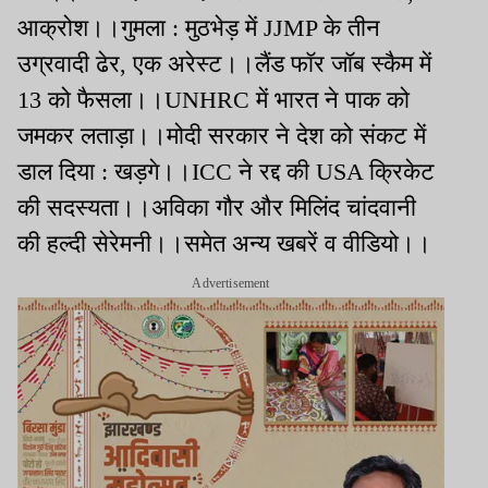
आक्रोश।।गुमला : मुठभेड़ में JJMP के तीन
उग्रवादी ढेर, एक अरेस्ट।।लैंड फॉर जॉब स्कैम में
13 को फैसला।।UNHRC में भारत ने पाक को
जमकर लताड़ा।।मोदी सरकार ने देश को संकट में
डाल दिया : खड़गे।।ICC ने रद्द की USA क्रिकेट
की सदस्यता।।अविका गौर और मिलिंद चांदवानी
की हल्दी सेरेमनी।।समेत अन्य खबरें व वीडियो।।
Advertisement