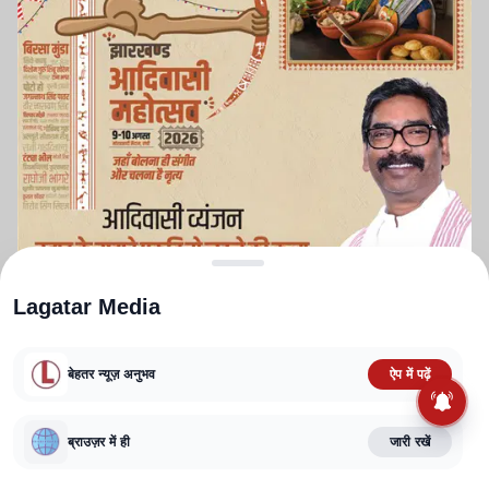
Lagatar Media
बेहतर न्यूज़ अनुभव
ऐप में पढ़ें
ABOUT US
CONTACT US
PRIVACY POLICY
TERMS AND CONDITIONS
CORRECTIONS POLICY
EDITORIAL GUIDELINES
FACT CHECKING POLICY
ब्राउज़र में ही
जारी रखें
Copyright
2025-2026
Lagatar Media Pvt. Ltd.