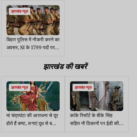
झारखंड न्यूज़
बिहार पुलिस में नौकरी करने का
अवसर, SI के 1799 पदों पर
निकली वैकेंसी
झारखंड की खबरें
झारखंड न्यूज़
झारखंड न्यूज़
मां चंद्रघंटा की आराधना से दूर
कांके रिसॉर्ट के बीके सिंह
होते हैं कष्ट, लगाएं दूध से बनी
सहित नौ ठिकानों पर ईडी की
चीजों का भोग
छापेमारी समाप्त, 60 लाख