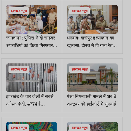
नकद जब्त
झारखंड न्यूज़
झारखंड न्यूज़
जामताड़ा : पुलिस ने दो साइबर
धनबादः वासेपुर हत्याकांड का
अपराधियों को किया गिरफ्तार,
खुलासा, दोस्त ने ही गला रेत
9.91 लाख कैश बरामद
की थी सोनू की हत्या, गिरफ्तार
झारखंड न्यूज़
झारखंड न्यूज़
झारखंड के चार जेलों में सबसे
पेसा नियमावली मामले में अब 9
अधिक कैदी, 4774 है
अक्टूबर को हाईकोर्ट में सुनवाई
सजायफ्ता
झारखंड न्यूज़
झारखंड न्यूज़