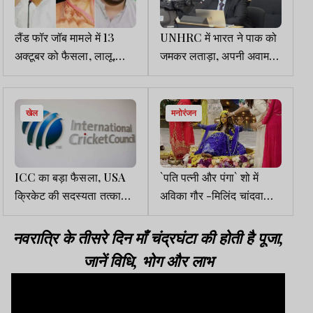
लैंड फॉर जॉब मामले में 13
UNHRC में भारत ने पाक को
अक्टूबर को फैसला, लालू,
जमकर लताड़ा, अपनी अवाम
राबड़ी व तेजस्वी कोर्ट में होंगे
पर बम गिराने से फुर्सत मिले तो
पेश
इकोनॉमी पर ध्यान दें
खेल
मनोरंजन
ICC का बड़ा फैसला, USA
`पति पत्नी और पंगा` शो में
क्रिकेट की सदस्यता तत्काल
अविका गौर -मिलिंद चांदवानी
प्रभाव से रद्द
की हुई हल्दी सेरेमनी, वीडियो
वायरल
नवरात्रि के तीसरे दिन माँ चंद्रघंटा की होती है पूजा,
जानें विधि, भोग और लाभ