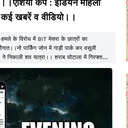
नें।।एशिया कप : इंडियन महिला
कई खबरें व वीडियो।।
ले के विरोध में BIT मेसरा के छात्रों का
त।।नो पार्किंग जोन में गाड़ी पार्क कर वसूली
 ने निकाली शव यात्रा।। शराब घोटाला में गिरफ्तारी
ड में चार राज्यों से हो रही नशीले पदार्थों की
 पर हंगामा।।दिल्ली की सीएम को z श्रेणी की मिली
S 19।।समेत अन्य खबरें व वीडियो।।