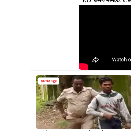
ED समन मामला: CM 
झारखंड न्यूज़