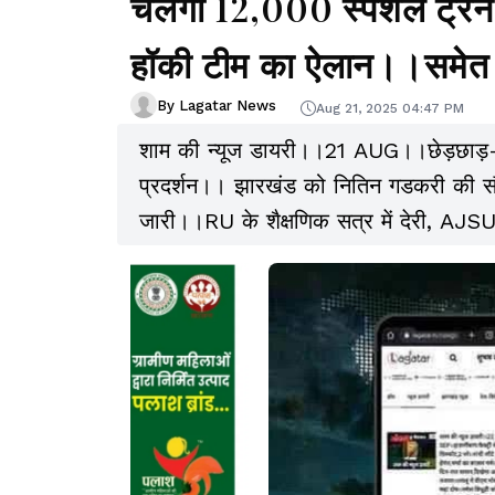
चलेंगी 12,000 स्पेशल ट्रे
हॉकी टीम का ऐलान।।समेत 
By Lagatar News
Aug 21, 2025 04:47 PM
शाम की न्यूज डायरी।।21 AUG।।छेड़छाड़-हम
प्रदर्शन।। झारखंड को नितिन गडकरी की सौगा
जारी।।RU के शैक्षणिक सत्र में देरी, AJSU
आंखों में धूल झोंकने के लिए : बाबूलाल।।झारखं
तस्करी।। लोस में अंतिम दिन भी बिहार SIR
सुरक्षा।।इस दिन स्ट्रीम होगी BIGG BOS