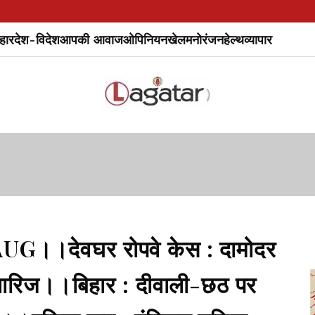
हार
देश-विदेश
आपकी आवाज
ओपिनियन
खेल
मनोरंजन
हेल्थ
व्यापार
AUG।।देवघर रोपवे केस : दामोदर
ा खारिज।।बिहार : दीवाली-छठ पर