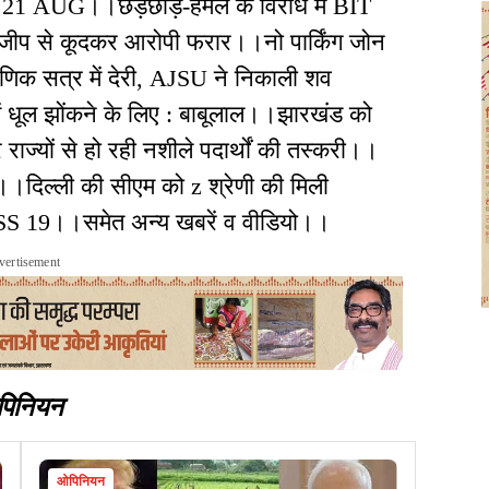
।21 AUG।।छेड़छाड़-हमले के विरोध में BIT
: जीप से कूदकर आरोपी फरार।।नो पार्किंग जोन
्षणिक सत्र में देरी, AJSU ने निकाली शव
में धूल झोंकने के लिए : बाबूलाल।।झारखंड को
ज्यों से हो रही नशीले पदार्थों की तस्करी।।
ा।।दिल्ली की सीएम को z श्रेणी की मिली
OSS 19।।समेत अन्य खबरें व वीडियो।।
vertisement
पिनियन
ओपिनियन