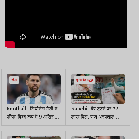
खेल
झारखंड न्यूज़
Football : लियोनेल मेसी ने
Ranchi : पैर टूटने पर 22
फीफा विश्व कप में 9 असिस्ट
लाख बिल, राज अस्पताल
कर तोड़ा डिएगो माराडोना का
प्रकरण में CM ने दिया जांच
रिकॉर्ड
का आदेश