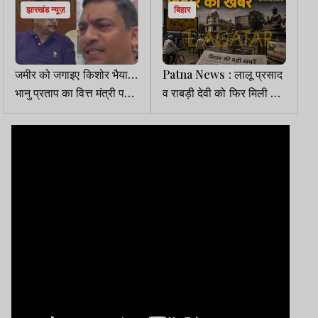
झारखंड न्यूज़
बिहार
जमीर को जगाइए किशोर भैया…
Patna News : लालू प्रसाद
भानु प्रताप का वित्त मंत्री पर
व राबड़ी देवी को फिर मिली Z
तीखा हमला
श्रेणी की सुरक्षा