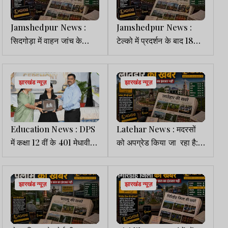
Jamshedpur News :
Jamshedpur News :
सिदगोड़ा में वाहन जांच के
टेल्को में प्रदर्शन के बाद 18
दौरान चोरी की बाइक बरामद, 2
भाजपा नेताओं समेत 10-12 पर
आरोपी गिरफ्तार
FIR
झारखंड न्यूज़
झारखंड न्यूज़
Education News : DPS
Latehar News : मदरसों
में कक्षा 12 वीं के 401 मेधावी
को अपग्रेड किया जा रहा है:
विद्यार्थियों को मिला सम्मान
मथारू
झारखंड न्यूज़
झारखंड न्यूज़