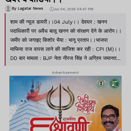
By Lagatar News
Jul 04, 2026 04:47 PM
शाम की न्यूज डायरी।।04 July।। देवघर : खनन
पदाधिकारी पर अवैध बालू खनन को संरक्षण देने के आरोप।।
जमीर को जगाइए किशोर भैया : भानू प्रताप।।भाजपा
माफिया राज वापस लाने की साजिश कर रही : CPI (M)।।
DD बार मामला : BJP नेता नीरज सिंह ने अग्रिम जमानत
याचिका की दायर।।देवघर : बलथर पंचायत की मुखिया के
Advertisement
घर पर आयकर विभाग का छापा ।।राज अस्पताल प्रकरण :
CM ने दिए जांच के आदेश ।।गांवों में नाली, स्ट्रीट लाइट,
श्मशान, कब्रिस्तान बनाने में खर्च होंगे 14,231 करोड़।।
धनबाद : गैंगस्टर प्रिंस खान के घर पर चला बुलडोजर।।
सीमा पार बैठे 23 पाकिस्तानियों को किया आतंकवादी
घोषित।।फीफा वर्ल्ड कप :मेसी ने डिएगो माराडोना का
रिकॉर्ड तोड़ा ।।प्रिंस नरूला -युविका चौधरी के सेपरेशन