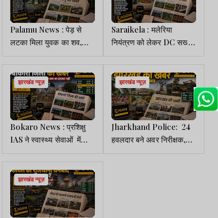
Palamu News : पेड़ से
Saraikela : मलेरिया
लटका मिला युवक का शव,
नियंत्रण को लेकर DC सख्त,
जांच में जुटी पुलिस
100% जांच व समयबद्ध उपचार
के दिए निर्देश
झारखंड न्यूज़
झारखंड न्यूज़
Bokaro News : प्रशिक्षु
Jharkhand Police: 24
IAS ने स्वास्थ्य सेवाओं में
हवलदार बने अवर निरीक्षक,
सुधार के दिए कई निर्देश
मुख्यालय ने जारी किया आदेश
झारखंड न्यूज़