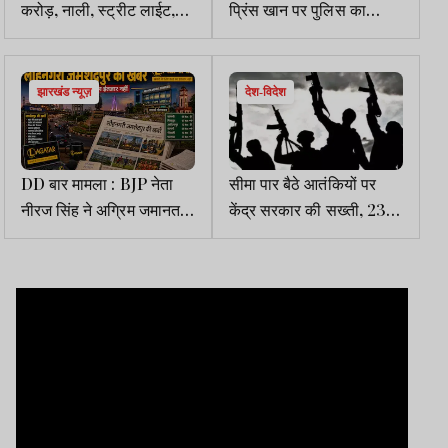
करोड़, नाली, स्ट्रीट लाईट,
प्रिंस खान पर पुलिस का
श्मशान, कब्रिस्तान पर फोकस
एक्शन, वासेपुर स्थित घर पर
चला बुलडोजर
झारखंड न्यूज़
देश-विदेश
DD बार मामला : BJP नेता
सीमा पार बैठे आतंकियों पर
नीरज सिंह ने अग्रिम जमानत
केंद्र सरकार की सख्ती, 23
याचिका की दायर, पत्नी ने
पाकिस्तानियों को किया
वाहनों को रिलीज करने की मांग
आतंकवादी घोषित
की