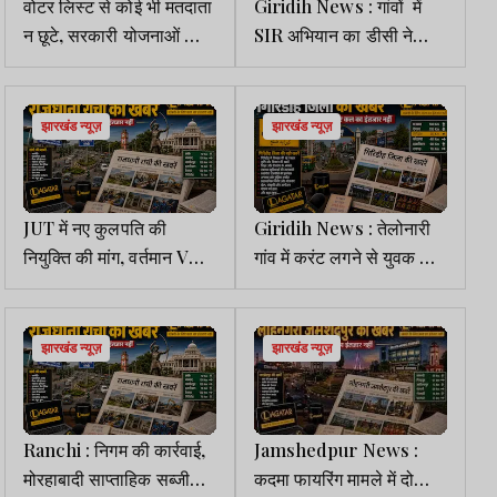
वोटर लिस्ट से कोई भी मतदाता
Giridih News : गांवों में
न छूटे, सरकारी योजनाओं का
SIR अभियान का डीसी ने
लाभ हर पात्र व्यक्ति तक पहुंचे:
किया निरीक्षण, डिजिटाइजेशन
के. राजू
तेज करने का निर्देश
झारखंड न्यूज़
झारखंड न्यूज़
JUT में नए कुलपति की
Giridih News : तेलोनारी
नियुक्ति की मांग, वर्तमान VC
गांव में करंट लगने से युवक की
के तीन साल के कार्यकाल की
मौत
जांच कराने का आग्रह
झारखंड न्यूज़
झारखंड न्यूज़
Ranchi : निगम की कार्रवाई,
Jamshedpur News :
मोरहाबादी साप्ताहिक सब्जी
कदमा फायरिंग मामले में दो