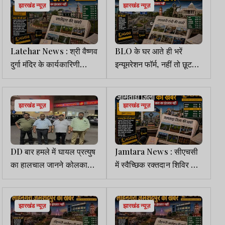
झारखंड न्यूज़
झारखंड न्यूज़
Latehar News : श्री वैष्‍णव
BLO के घर आते ही भरें
दुर्गा मंदिर के कार्यकारिणी
इन्यूमरेशन फॉर्म, नहीं तो छूट
समिति की बैठक संपन्‍न
सकता है वोटर लिस्ट में नाम:
के. रवि कुमार
झारखंड न्यूज़
झारखंड न्यूज़
DD बार हमले में घायल प्रत्युष
Jamtara News : सीएचसी
का हालचाल जानने कोलकाता
में स्वैच्छिक रक्तदान शिविर का
के अपोलो अस्पताल पहुंचे बन्ना
आयोजन, महिलाओं ने बढ़-
गुप्ता और अरविंद सिंह
चढ़कर लिया भाग
झारखंड न्यूज़
झारखंड न्यूज़