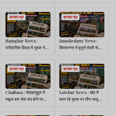
हाट पर चला बुलडोजर,
आरोपी गिरफ्तार, घायल युवक
विक्रेताओं में गुस्सा
का रिम्स में चल रहा इलाज
झारखंड न्यूज़
झारखंड न्यूज़
Ramghar News :
Jamshedpur News :
पारिवारिक विवाद में युवक ने
बिरसानगर में बुजुर्ग दंपती से
फांसी लगाकर की आत्महत्या
साइबर ठगी, UPI से उड़ाए
1.63 लाख
झारखंड न्यूज़
झारखंड न्यूज़
Chaibasa : मेघाहातुबुरु में
Latehar News : खेत में
स्कूल बस सेवा बंद होने पर
काम रहे युवक पर तीन भालुओं
अभिभावकों का फूटा गुस्सा,
ने किया हमला, गंभीर रूप से
बच्चों की सुरक्षा पर जताई चिंता
घायल