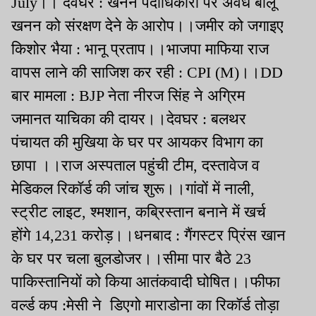
July।। देवघर : खनन पदाधिकारी पर अवैध बालू
खनन को संरक्षण देने के आरोप।।जमीर को जगाइए
किशोर भैया : भानू प्रताप।।भाजपा माफिया राज
वापस लाने की साजिश कर रही : CPI (M)।।DD
बार मामला : BJP नेता नीरज सिंह ने अग्रिम
जमानत याचिका की दायर।।देवघर : बलथर
पंचायत की मुखिया के घर पर आयकर विभाग का
छापा ।।राज अस्पताल पहुंची टीम, दस्तावेज व
मेडिकल रिकॉर्ड की जांच शुरू।।गांवों में नाली,
स्ट्रीट लाइट, श्मशान, कब्रिस्तान बनाने में खर्च
होंगे 14,231 करोड़।।धनबाद : गैंगस्टर प्रिंस खान
के घर पर चला बुलडोजर।।सीमा पार बैठे 23
पाकिस्तानियों को किया आतंकवादी घोषित।।फीफा
वर्ल्ड कप :मेसी ने डिएगो माराडोना का रिकॉर्ड तोड़ा