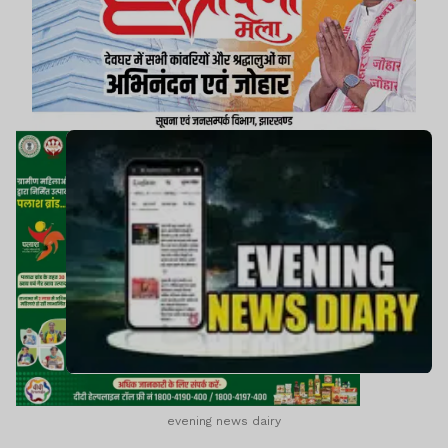
की अटकलें तेज।।समेत कई खबरें व वीडियो।।
evening news dairy