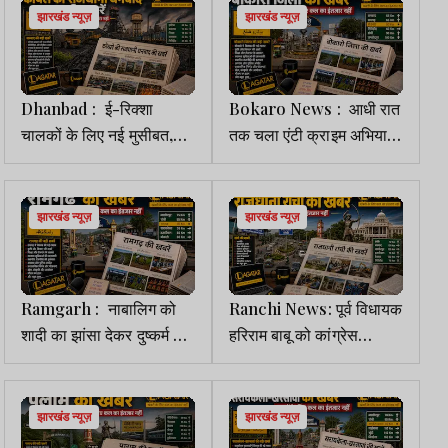
झारखंड न्यूज़
झारखंड न्यूज़
Dhanbad : ई-रिक्शा
Bokaro News : आधी रात
चालकों के लिए नई मुसीबत,
तक चला एंटी क्राइम अभियान,
ब्लूटूथ से बैटरी हैक कर बीच
वाहनों की ली गई तलाशी
सड़क गाड़ी रोक रहे शरारती
तत्व
झारखंड न्यूज़
झारखंड न्यूज़
Ramgarh : नाबालिग को
Ranchi News: पूर्व विधायक
शादी का झांसा देकर दुष्कर्म का
हरिराम बाबू को कांग्रेस
आरोपी गिरफ्तार, भेजा गया
मुख्यालय में दी गयी अंतिम
जेल
श्रद्धांजलि
झारखंड न्यूज़
झारखंड न्यूज़