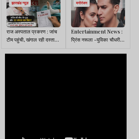
झारखंड न्यूज़
मनोरंजन
राज अस्पताल प्रकरण : जांच
Entertainment News :
टीम पहुंची, खंगाल रही दस्तावेज
प्रिंस नरूला -युविका चौधरी ने
व मेडिकल रिकॉर्ड
इंस्टाग्राम पर किया एक-दूसरे
को अनफॉलो