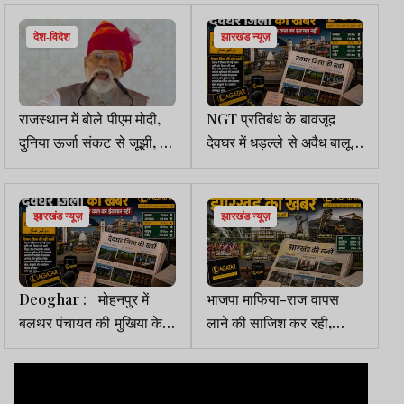
देश-विदेश
झारखंड न्यूज़
राजस्थान में बोले पीएम मोदी,
NGT प्रतिबंध के बावजूद
दुनिया ऊर्जा संकट से जूझी, पर
देवघर में धड़ल्ले से अवैध बालू
भारत ने सही रणनीति से हालात
खनन, खनन पदाधिकारी पर
संभाले
संरक्षण देने के आरोप
झारखंड न्यूज़
झारखंड न्यूज़
Deoghar : मोहनपुर में
भाजपा माफिया-राज वापस
बलथर पंचायत की मुखिया के
लाने की साजिश कर रही,
आवासों पर आयकर विभाग का
सरकार कार्रवाई करे: भाकपा
छापा
माले