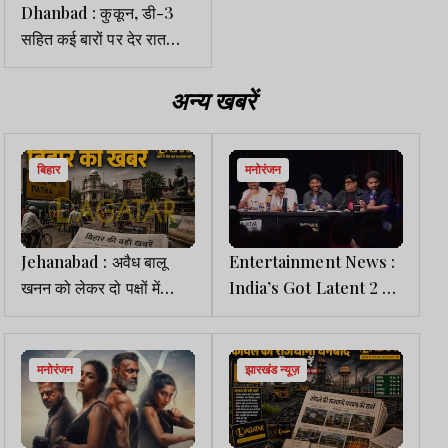
Dhanbad : कुकून, डी-3
सहित कई बारों पर देर रात
पुलिस का छापा, ग्राहक
रजिस्टर व सुरक्षा मानकों की
अन्य खबरें
जांच
बिहार
मनोरंजन
Jehanabad : अवैध बालू
Entertainment News :
खनन को लेकर दो पक्षों में
India’s Got Latent 2 में
फायरिंग, कई घायल
समय रैना पर भारी पड़े हर्ष
लिंबाचिया व कीकू शारदा
मनोरंजन
झारखंड न्यूज़