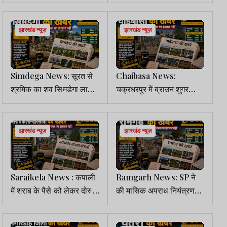
ऑनलाइन रजिस्ट्रेशन शुरू
सड़क किनारे मिला शव, हत्या
की आशंका
झारखंड न्यूज़
झारखंड न्यूज़
Simdega News: सूरत से
Chaibasa News:
श्रमिक का शव सिमडेगा लाया
चक्रधरपुर में ब्राउन शुगर
गया, वज्रपात से हुई थी मौत
तस्करी के 5 आरोपी गिरफ्तार,
75 पुड़िया बरामद
झारखंड न्यूज़
झारखंड न्यूज़
Saraikela News : कपाली
Ramgarh News: SP ने
में शराब के पैसे को लेकर दोस्त
की मासिक अपराध नियंत्रण
पर फायरिंग, पैर में लगी गोली
की समीक्षा, लंबित मामलों में
त्वरित कार्रवाई पर जोर