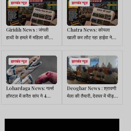
झारखंड न्यूज़
झारखंड न्यूज़
Giridih News : जंगली
Chatra News: कोयला
हाथी के हमले में महिला की
खाली कर लौट रहा हाईवा ने
मौत, वन विभाग ने दिया एक
CRPF जवान को रौंदा, मौत
लाख रु. मुआवजा
झारखंड न्यूज़
झारखंड न्यूज़
Lohardaga News: गर्ल्स
Deoghar News : श्रावणी
हॉस्टल में करैत सांप ने 4
मेला की तैयारी, देवघर में भीड़
छात्राओं को डसा, एक की मौत
बढ़ने पर बिहार में ही रोके जाएंगे
कांवरिए