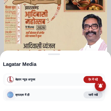
Lagatar Media
बेहतर न्यूज़ अनुभव
ऐप में पढ़ें
ABOUT US
CONTACT US
PRIVACY POLICY
TERMS AND CONDITIONS
ब्राउज़र में ही
जारी रखें
CORRECTIONS POLICY
EDITORIAL GUIDELINES
FACT CHECKING POLICY
Copyright
2025-2026
Lagatar Media Pvt. Ltd.