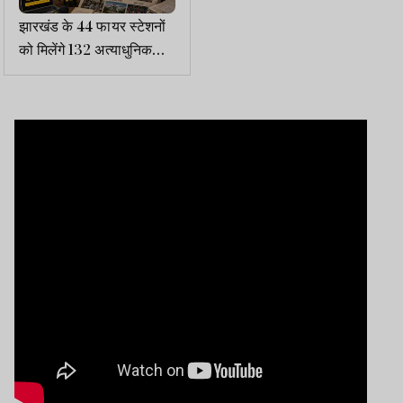
झारखंड के 44 फायर स्टेशनों
को मिलेंगे 132 अत्याधुनिक
दमकल, 58 वाहन पहुंचे रांची