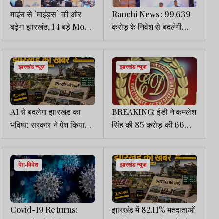
माइंस से `माइंड्स` की ओर
Ranchi News: 99,639
बढ़ेगा झारखंड, 14 बड़े MoU
करोड़ के निवेश से बदलेगी
के साथ विकास की नई राह :
झारखंड की तस्वीर, 14 MoU
CM हेमंत
पर हुए हस्ताक्षर
झारखंड न्यूज़
झारखंड न्यूज़
AI से बदलेगा झारखंड का
BREAKING: ईडी ने कमलेश
भविष्य: सरकार ने पेश किया
सिंह की 85 करोड़ की 66
डिजिटल गवर्नेंस का विजन,
एकड़ जमीन जब्त की
1150 करोड़ का निवेश रोडमैप
तैयार
देश-विदेश
झारखंड न्यूज़
Covid-19 Returns:
झारखंड में 82.11% मतदाताओं