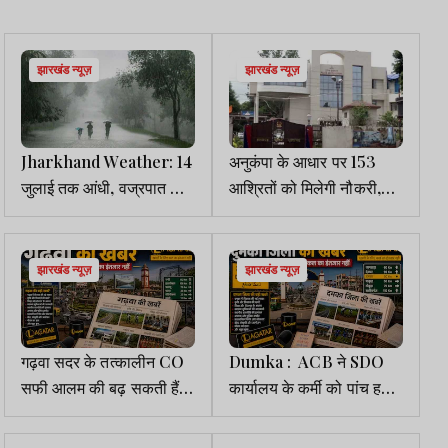
झारखंड न्यूज़
झारखंड न्यूज़
Jharkhand Weather: 14
अनुकंपा के आधार पर 153
जुलाई तक आंधी, वज्रपात और
आश्रितों को मिलेगी नौकरी,
तेज हवा के साथ बारिश का
पुलिस मुख्यालय ने लंबित
अलर्ट
मामलों को निपटाया
झारखंड न्यूज़
झारखंड न्यूज़
गढ़वा सदर के तत्कालीन CO
Dumka : ACB ने SDO
सफी आलम की बढ़ सकती हैं
कार्यालय के कर्मी को पांच हजार
मुश्किलें, ACB ने शिकायतकर्ता
रिश्वत लेते किया गिरफ्तार
को गवाही के लिए बुलाया