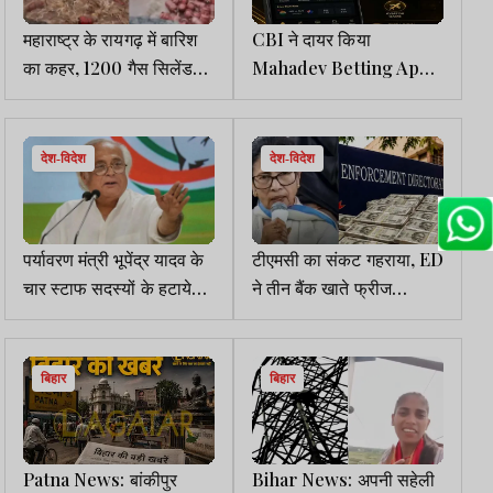
महाराष्ट्र के रायगढ़ में बारिश
CBI ने दायर किया
का कहर, 1200 गैस सिलेंडर
Mahadev Betting App में
कागज की नाव की तरह नदी में
छह के खिलाफ आरोप पत्र
बहे
देश-विदेश
देश-विदेश
पर्यावरण मंत्री भूपेंद्र यादव के
टीएमसी का संकट गहराया, ED
चार स्टाफ सदस्यों के हटाये
ने तीन बैंक खाते फ्रीज
जाने को कांग्रेस ने घोटाले से
किये,पार्टी के 440 करोड़ रुपये
जोड़ा
फंसे
बिहार
बिहार
Patna News: बांकीपुर
Bihar News: अपनी सहेली