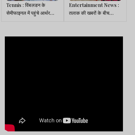
Tennis : विंबलडन के
Entertainment News :
सेमीफाइनल में पहुंचे आर्थर
तलाक की खबरों के बीच
फेरी, ज्वेरेव से अगला मुकाबला
आकांक्षा से मिलने पहुंचे गौरव
खन्ना,बोलें- बैंड बजा दिया
तूने...