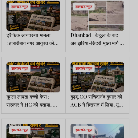
झारखंड न्यूज़
झारखंड न्यूज़
ट्रैफिक अव्यवस्था मामला
Dhanbad : केंदुआ के बाद
: हजारीबाग नगर आयुक्त को
अब झरिया-सिंदरी मुख्य मार्ग पर
HC का अवमानना नोटिस, 17
भी भू-धंसान का खतरा, 44
तक मांगा जवाब
करोड़ की सड़क एक साल में
जर्जर
झारखंड न्यूज़
झारखंड न्यूज़
गुमला लापता बच्ची केस :
बुढ़मू CO सचिदानंद कुमार को
सरकार ने HC को बताया,
ACB ने हिरासत में लिया, भूमि
मुख्य आरोपी का नार्को टेस्ट
मामले में कर रही पूछताछ
अगस्त में गुजरात में होगा
झारखंड न्यूज़
झारखंड न्यूज़