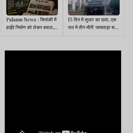
Palamu News : चियांकी में
15 दिन में सुधार का दावा, एक
हाईवे निर्माण को लेकर बवाल,
रात में तीन मौतें! जामताड़ा सदर
प्रशासनिक टीम व ग्रामीणों में
अस्पताल ने खोली स्वास्थ्य
झड़प, कई पुलिसकर्मी चोटिल
व्यवस्था की पोल