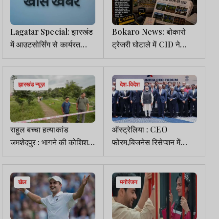
Lagatar Special: झारखंड
Bokaro News: बोकारो
में आउटसोर्सिंग से कार्यरत
ट्रेजरी घोटाले में CID ने
कंप्यूटर ऑपरेटरों को नियमित
दाखिल की पहली चार्जशीट
नियुक्ति में मिलेगी छूट
झारखंड न्यूज़
देश-विदेश
राहुल बच्चा हत्याकांड
ऑस्ट्रेलिया : CEO
जमशेदपुर : भागने की कोशिश
फोरम,बिजनेस रिसेप्शन में
कर रहे मुख्य आरोपी शब्बे का
शामिल हुए मोदी, यूरेनियम डील
एनकाउंटर, पैर में लगी गोली
पर मुहर लगी, अल्बनीज ने
सेल्फी ली
खेल
मनोरंजन