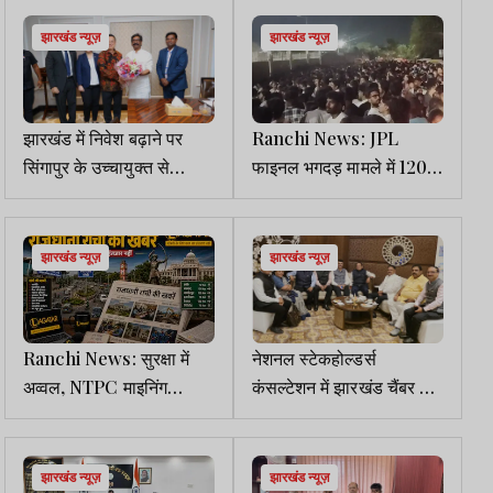
झारखंड न्यूज़
झारखंड न्यूज़
झारखंड में निवेश बढ़ाने पर
Ranchi News: JPL
सिंगापुर के उच्चायुक्त से
फाइनल भगदड़ मामले में 120
मुख्यमंत्री हेमंत सोरेन की अहम
अज्ञात लोगों पर FIR, CCTV
वार्ता
फुटेज से होगी पहचान
झारखंड न्यूज़
झारखंड न्यूज़
Ranchi News: सुरक्षा में
नेशनल स्टेकहोल्डर्स
अव्वल, NTPC माइनिंग
कंसल्टेशन में झारखंड चैंबर ने
लिमिटेड की तीन खदानों को 5
दिए उद्योग व निवेश से जुड़े
स्टार रेटिंग
सुझाव
झारखंड न्यूज़
झारखंड न्यूज़