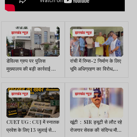
झारखंड न्यूज़
झारखंड न्यूज़
डेविल्स ग्रुप पर पुलिस
रांची में रिम्स-2 निर्माण के लिए
मुख्यालय की बड़ी कार्रवाई की
भूमि अधिग्रहण का विरोध,
तैयारी, चार जिलों की संयुक्त
बाबूलाल को ग्रामीणों ने सौंपा
टीम होगी गठित
ज्ञापन
झारखंड न्यूज़
झारखंड न्यूज़
CUET UG : CUJ में स्नातक
खूंटी : SIR ड्यूटी से लौट रहे
प्रवेश के लिए 13 जुलाई से
रोजगार सेवक की संदिग्ध मौत,