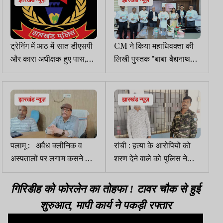
ट्रेनिंग में आठ में सात डीएसपी
CM ने किया महाधिवक्ता की
और कारा अधीक्षक हुए पास,
लिखी पुस्तक "बाबा बैद्यनाथ
एक फेल
ज्योतिर्लिंग देवघर" A
TOUCH OF THE
DIVINE का लोकार्पण
झारखंड न्यूज़
झारखंड न्यूज़
पलामू : अवैध क्लीनिक व
रांची : हत्या के आरोपियों को
अस्पतालों पर लगाम कसने की
शरण देने वाले को पुलिस ने
कवायद शुरू
किया गिरफ्तार
गिरिडीह को फोरलेन का तोहफा ! टावर चौक से हुई
शुरुआत, मापी कार्य ने पकड़ी रफ्तार