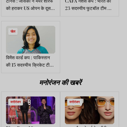
टेनिस : जेसिका ने मेयर शेरिफ
CAFA नेशंस कप : भारत की
को हराकर US ओपन के दूसरे
23 सदस्यीय फुटबॉल टीम का
दौर में किया प्रवेश
ऐलान
खेल
विमेंस वर्ल्ड कप : पाकिस्तान
की 15 सदस्यीय क्रिकेट टीम
का ऐलान, फातिमा सना कप्तान
मनोरंजन की खबरें
मनोरंजन
मनोरंजन