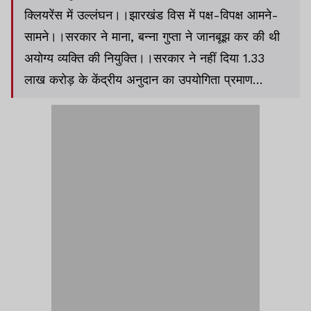
क्लियरेंस में उल्लंघन।।झारखंड विस में पक्ष-विपक्ष आमने-
सामने।।सरकार ने माना, बन्ना गुप्ता ने जानबूझ कर की थी
अयोग्य व्यक्ति की नियुक्ति।।सरकार ने नहीं दिया 1.33
लाख करोड़ के केंद्रीय अनुदान का उपयोगिता प्रमाण
पत्र।।मोतिहारी : आवारा कुत्तों ने 12 से अधिक बच्चों को
काटा।।PM की ग्रेजुएशन की डिग्री पब्लिक नहीं होगी :
दिल्ली HC।। SC ने कॉमेडियन समय रैना व अन्य को
फटकारा।। Dream11 ने BCCI संग करार बीच में ही
तोड़ा।।परिणीति-राघव के घर गूंजेगी किलकारी।।समेत
अन्य खबरें व वीडियो।।