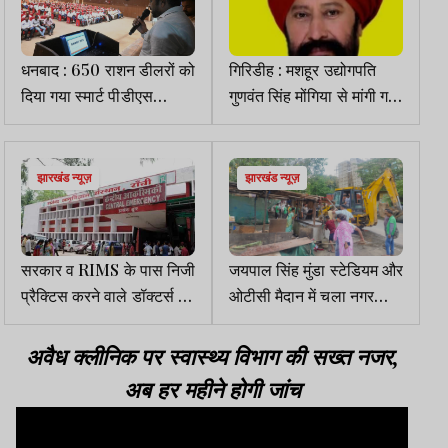
धनबाद : 650 राशन डीलरों को
गिरिडीह : मशहूर उद्योगपति
दिया गया स्मार्ट पीडीएस
गुणवंत सिंह मोंगिया से मांगी गई
सिस्टम का प्रशिक्षण
20 लाख की रंगदारी, FIR दर्ज
झारखंड न्यूज़
झारखंड न्यूज़
सरकार व RIMS के पास निजी
जयपाल सिंह मुंडा स्टेडियम और
प्रैक्टिस करने वाले डॉक्टर्स के
ओटीसी मैदान में चला नगर
खिलाफ कार्रवाई करने की इच्छा
निगम का बुलडोजर
शक्ति ही नहीं
अवैध क्लीनिक पर स्वास्थ्य विभाग की सख्त नजर,
अब हर महीने होगी जांच