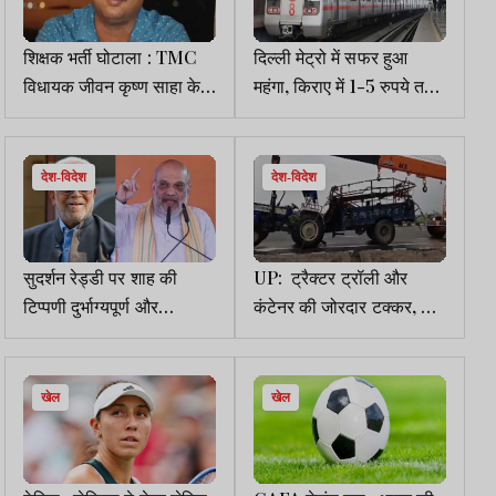
शिक्षक भर्ती घोटाला : TMC
दिल्ली मेट्रो में सफर हुआ
विधायक जीवन कृष्ण साहा के
महंगा, किराए में 1-5 रुपये तक
ठिकानों पर ED रेड, मनी
की बढ़ोतरी, AAP हमलावर
लॉन्ड्रिंग के हैं आरोप
देश-विदेश
देश-विदेश
सुदर्शन रेड्डी पर शाह की
UP: ट्रैक्टर ट्रॉली और
टिप्पणी दुर्भाग्यपूर्ण और
कंटेनर की जोरदार टक्कर, 8
पूर्वाग्रही, रिटायर्ड जजों ने
श्रद्धालुओं की मौत, 43 घायल
जताई नाराजगी
खेल
खेल