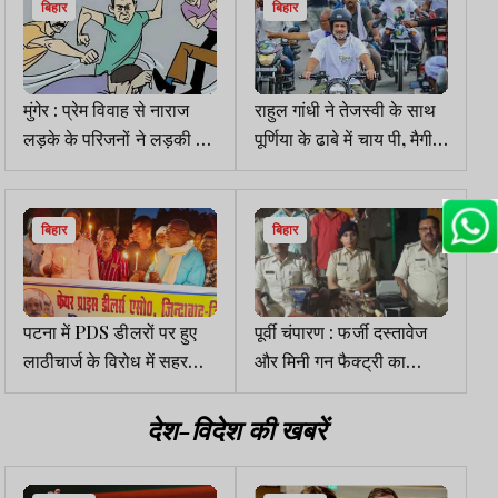
बिहार
बिहार
मुंगेर : प्रेम विवाह से नाराज
राहुल गांधी ने तेजस्वी के साथ
लड़के के परिजनों ने लड़की के
पूर्णिया के ढाबे में चाय पी, मैगी
माता-पिता को बेरहमी से पीटा
और कुरकुरे खाये, ग्रामीण व
दुकानदार अचंभित रह गये
बिहार
बिहार
पटना में PDS डीलरों पर हुए
पूर्वी चंपारण : फर्जी दस्तावेज
लाठीचार्ज के विरोध में सहरसा
और मिनी गन फैक्ट्री का
में कैंडल मार्च
भंडाफोड़, दो भाई गिरफ्तार
देश-विदेश की खबरें