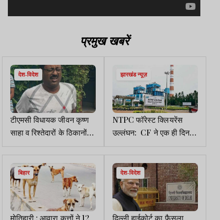
प्रमुख खबरें
देश-विदेश
झारखंड न्यूज़
टीएमसी विधायक जीवन कृष्ण
NTPC फॉरेस्ट क्लियरेंस
साहा व रिश्तेदारों के ठिकानों
उल्लंघन: CF ने एक ही दिन
पर ईडी की रेड, दीवार कूद कर
जारी किए दो विरोधाभासी
भागने की कोशिश नाकाम,
आदेश, जांच पर उठे सवाल
गिरफ्तार
बिहार
देश-विदेश
मोतिहारी : आवारा कुत्तों ने 12
दिल्ली हाईकोर्ट का फैसला