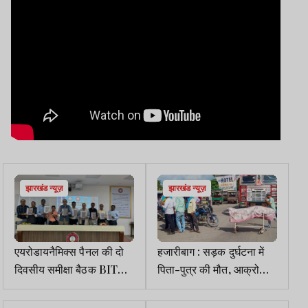
झारखंड न्यूज़
झारखंड न्यूज़
एयरोडायनैमिक्स पैनल की दो
हजारीबाग : सड़क दुर्घटना में
दिवसीय समीक्षा बैठक BIT
पिता-पुत्र की मौत, आक्रोशित
मेसरा में शुरू
लोगों ने किया रोड जाम