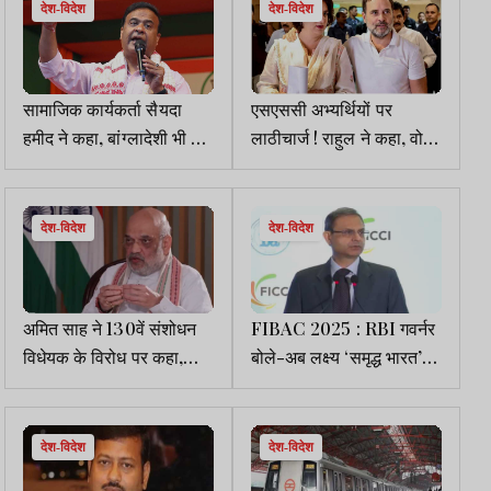
देश-विदेश
देश-विदेश
सामाजिक कार्यकर्ता सैयदा
एसएससी अभ्यर्थियों पर
हमीद ने कहा, बांग्लादेशी भी यहां
लाठीचार्ज ! राहुल ने कहा, वोट
रह सकते हैं, हिमंत बिस्व सरमा
चुराकर सत्ता में आने वाली मोदी
भड़के
सरकार को युवाओं के भविष्य
की चिंता नहीं
देश-विदेश
देश-विदेश
अमित साह ने 130वें संशोधन
FIBAC 2025 : RBI गवर्नर
विधेयक के विरोध पर कहा,
बोले-अब लक्ष्य ‘समृद्ध भारत’
विपक्ष चाहता है,जेल से सरकार
का, मौद्रिक नीति और ऋण
चलाने की आजादी मिले
विस्तार पर है फोकस
देश-विदेश
देश-विदेश