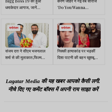
Bigg Boss 19 का हुआ
करण जौहर ने नई वेब सीरीज
धमाकेदार आगाज, जानें
‘Do You Wanna
कंटेस्टेंट्स की पूरी लिस्ट
Partner’ की घोषणा की,
तमन्ना और डायना लीड रोल...
मनोरंजन
मनोरंजन
संजय दत्त ने सीएम भजनलाल
निक्की हत्याकांड पर भड़कीं
शर्मा से की मुलाकात,फिल्म
दिशा पाटनी की बहन खुशबू
सिटी और नई पॉलिसी पर हुई
पाटनी,बोली - धिक्कार है दहेज
चर्चा
लोभियों पर...
Lagatar Media की यह खबर आपको कैसी लगी.
नीचे दिए गए कमेंट बॉक्स में अपनी राय साझा करें