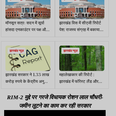
मॉनसून सत्रः सदन में सूर्या
झारखंड विस में सीएजी रिपोर्ट
हांसदा एनकाउंटर पर पक्ष और
पेश: राजस्व संग्रह में बकाया
विपक्ष आमने-सामने
राशि का खुलासा
झारखंड न्यूज़
झारखंड न्यूज़
झारखंड सरकार ने 1.33 लाख
महालेखाकार की रिपोर्ट :
करोड़ रुपये के केंद्रीय अनुदान
झारखंड में फॉरेस्ट लैंड और
का उपयोगिता प्रमाण पत्र नहीं
वन्य जीव दोनों घटे
दियाः सीएजी
RIM-2 मुद्दे पर गरजे विधायक रोशन लाल चौधरी-
जमीन लूटने का काम कर रही सरकार