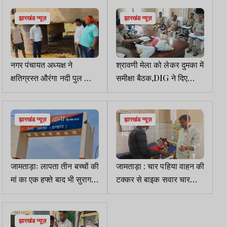
झारखंड न्यूज़
झारखंड न्यूज़
नगर पंचायत अध्‍यक्ष ने
श्रावणी मेला को लेकर दुमका में
क्षतिग्रस्‍त औरंगा नदी पुल का
समीक्षा बैठक,DIG ने दिए
किया निरीक्षण
निर्देश
झारखंड न्यूज़
झारखंड न्यूज़
जामताड़ाः लापता तीन बच्चों की
जामताड़ा : चार पहिया वाहन की
मां का एक हफ्ते बाद भी सुराग
टक्कर से बाइक सवार चार
नहीं, प्रेमी संग भागने की
युवक घायल, एक गंभीर
आशंका
झारखंड न्यूज़