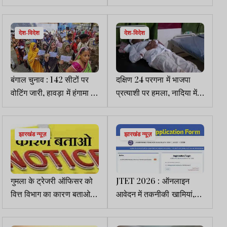
के बीच तीन बजे तक 78.68
बोले- दावे बड़े, नतीजे उलट
फीसदी मतदान
देश-विदेश
देश-विदेश
बंगाल चुनाव : 142 सीटों पर
दक्षिण 24 परगना में भाजपा
वोटिंग जारी, हावड़ा में हंगामा व
प्रत्याशी पर हमला, नादिया में
लाठीचार्ज, नॉर्थ दमदम व पूर्व
भाजपा एजेंट का सिर
बर्धमान में EVM खराब
फोड़ा,टीएमसी ISF समर्थक
भिड़े
झारखंड न्यूज़
झारखंड न्यूज़
गुमला के ट्रेजरी ऑफिसर को
JTET 2026 : ऑनलाइन
वित्त विभाग का कारण बताओ
आवेदन में तकनीकी खामियां,
नोटिस
शिक्षक संघ ने JAC को सौंपा
ज्ञापन