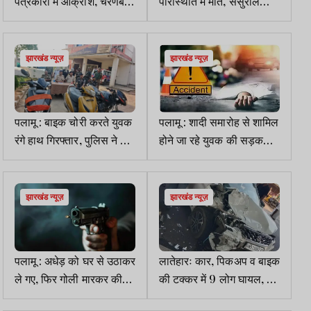
पत्रकारों में आक्रोश, चरणबद्ध
परिस्थिति में मौत, ससुराल
आंदोलन की दी चेतावनी
वालों पर हत्या का आरोप
झारखंड न्यूज़
झारखंड न्यूज़
पलामू : बाइक चोरी करते युवक
पलामू : शादी समारोह से शामिल
रंगे हाथ गिरफ्तार, पुलिस ने दो
होने जा रहे युवक की सड़क
और आरोपियों को दबोचा
हादसे में मौत, 2 घायल
झारखंड न्यूज़
झारखंड न्यूज़
पलामू : अधेड़ को घर से उठाकर
लातेहारः कार, पिकअप व बाइक
ले गए, फिर गोली मारकर की
की टक्कर में 9 लोग घायल, एक
हत्या
रिम्स रेफर