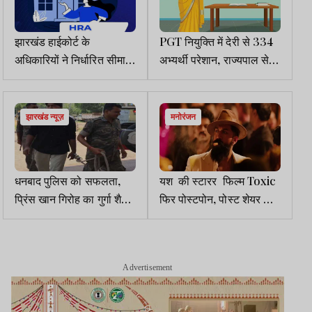
झारखंड हाईकोर्ट के
PGT नियुक्ति में देरी से 334
अधिकारियों ने निर्धारित सीमा से
अभ्यर्थी परेशान, राज्यपाल से
अधिक HRA नहीं लिया
जल्द नियुक्ति पत्र देने की मांग
झारखंड न्यूज़
मनोरंजन
धनबाद पुलिस को सफलता,
यश की स्टारर फिल्म Toxic
प्रिंस खान गिरोह का गुर्गा शैफी
फिर पोस्टपोन, पोस्ट शेयर कर
उर्फ मेजर 3 दिन की रिमांड पर
दी जानकारी
Advertisement