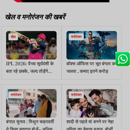
खेल व मनोरंजन की खबरें
खेल
मनोरंजन
IPL 2026: वैभव सूर्यवंशी के
बॉक्स ऑफिस पर भूत बंगला का
बता रहे छक्के, जल्द तोड़ेंगे
जलवा , कमाए इतने करोड़
क्रिस गेल का रिकॉर्ड
मनोरंजन
मनोरंजन
बंगाल चुनाव : मिथुन चक्रवर्ती
शादी से पहले मां बनने पर नेहा
ने किया मतदान,बोलें- अधिक
धूपिया का बेबाक बयान, बोलीं-