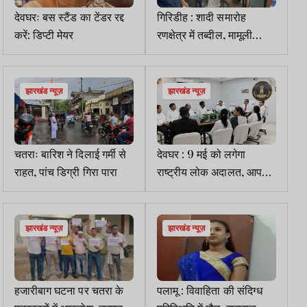
देवघरः बस स्टैंड का टेंडर रद्द
गिरिडीह : शादी समारोह
करें: डिप्टी मेयर
रणक्षेत्र में तब्दील, मामूली
विवाद में जमकर चले लाठी-
डंडे, चार बाराती घायल
झारखंड न्यूज़
झारखंड न्यूज़
चतराः बारिश ने दिलाई गर्मी से
देवघर : 9 मई को लगेगा
राहत, पांच डिग्री गिरा पारा
राष्ट्रीय लोक अदालत, आपसी
समझौते से होगा मामलों का
निपटारा
झारखंड न्यूज़
झारखंड न्यूज़
हजारीबाग घटना पर चतरा के
पलामू : विवाहिता की संदिग्ध