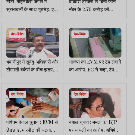
टोंटो-गोइलकेरा जंगल में
बोकारो ट्रेजरी से बिना फोन
सुरक्षाबलों के साथ मुठभेड़, एक
नंबर के 2.70 करोड़ की
माओवादी ढेर, 1 करोड़ इनामी
निकासी, कर्मचारियों के मास्टर
मिसिर बेसरा की तलाश तेज
डाटा में PAN बदला
देश-विदेश
देश-विदेश
भवानीपुर में सुवेंदु अधिकारी और
भाजपा का EVM पर टेप लगाने
टीएमसी वर्कर्स के बीच झड़प,
का आरोप, EC ने कहा, टेपवाले
उत्तर 24 परगना में मतदाताओं
बूथों पर पुनर्मतदान करायेंगे,
का आरोप, मुख्यमंत्री ने
बोले सुवेंदु, यह TMC
धमकाया
technique
देश-विदेश
देश-विदेश
पश्चिम बंगाल चुनाव : EVM से
बंगाल चुनाव : ममता का BJP
छेड़छाड़, मारपीट की घटनाओं
पर धांधली का आरोप, अभिषेक