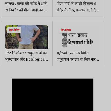
नालंदा : करंट की चपेट में आने
पीएम मोदी ने काशी विश्वनाथ
से किशोर की मौत, शादी का
मंदिर में की पूजा-अर्चना, वैदिक
माहौल मातम में बदला
मंत्रों से गूंज उठा परिसर
देश-विदेश
देश-विदेश
ग्रेट निकोबार : राहुल गांधी का
यूनेस्को गर्ल्स एंड विमेंस
भ्रष्टाचार और Ecological
एजुकेशन प्राइज के लिए भारत
Theft का आरोप, मोदी
सरकार ने मांगे नामांकन
सरकार पर बरसे