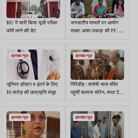
RU ने जारी किया यूजी परीक्षा
जनजातीय मामलों पर आयोग
फॉर्म भरने की डेट
सख्त: आशा लकड़ा की PC में
66 मामलों की सुनवाई का
खुलासा
झारखंड न्यूज़
झारखंड न्यूज़
जूनियर डॉक्टर व इंटर्न के लिए
गिरिडीह : संतोषी माता मंदिर
10 करोड़ की छात्रवृत्ति मंजूर
पहुंचीं कल्पना सोरेन, माथा टेक
लिया आशीर्वाद
झारखंड न्यूज़
झारखंड न्यूज़