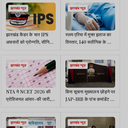
झारखंड न्यूज़
झारखंड न्यूज़
झारखंड कैडर के चार IPS
स्लम एरिया में मुफ्त इलाज का
अफसरों को प्रोन्नति, सीनियर
विस्तार, 140 क्लीनिक के लिए
टाइम स्केल का मिलेगा लाभ
18 करोड़ मंजूर
झारखंड न्यूज़
झारखंड न्यूज़
NTA ने NCET 2026 की
बिना सूचना मुख्यालय छोड़ने पर
प्रोविजनल आंसर-की जारी,
JAP-IRB के पांच कमांडेंट से
30 अप्रैल तक दर्ज करें आपत्ति
जवाब तलब
झारखंड न्यूज़
झारखंड न्यूज़