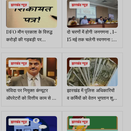
झारखंड न्यूज़
झारखंड न्यूज़
DFO मौन प्रकाश के विरुद्ध
दो चरणों में होगी जनगणना , 1–
करोड़ों की गड़बड़ी पर
15 मई तक चलेगी स्वगणना :
जनप्रतिनिधियों में रोष, पत्र
रांची नगर निगम
लिख की शिकायत
झारखंड न्यूज़
झारखंड न्यूज़
संविदा पर नियुक्त कंप्यूटर
झारखंड में पुलिस अधिकारियों
ऑपरेटरों को वित्तीय काम से दूर
व कर्मियों को वेतन भुगतान शुरू,
रखने का आदेश
कई जिलों में अब भी इंतजार
झारखंड न्यूज़
झारखंड न्यूज़