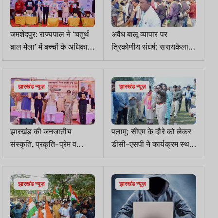
जमशेदपुर: राज्यपाल ने ‘चतुर्थ
अवैध बालू व्यापार पर
बाल मेला’ में बच्चों के अधिकार
त्रिकोणीय संघर्ष: सरायकेला में
व पोषण पर दिया जोर
पुलिस, JLKM व कारोबारी
भिड़े, जवान-चौकीदार घायल
झारखंड न्यूज़
झारखंड न्यूज़
झारखंड की जनजातीय
पलामूः सीएम के दौरे को लेकर
संस्कृति, प्रकृति-प्रेम व
डीसी-एसपी ने कार्यक्रम स्थल
सामुदायिक सौहार्द है राज्य की
का किया निरीक्षण
अनमोल धरोहर: राज्यपाल
झारखंड न्यूज़
झारखंड न्यूज़