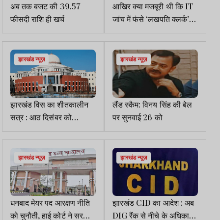
अब तक बजट की 39.57
आखिर क्या मजबूरी थी कि IT
फीसदी राशि ही खर्च
जांच में फंसे ‘लखपति क्लर्क’
को फिर से DMFT में
पदस्थापित किया गया :
बाबूलाल
झारखंड न्यूज़
झारखंड न्यूज़
झारखंड विस का शीतकालीन
लैंड स्कैम: विनय सिंह की बेल
सत्र : आठ दिसंबर को
पर सुनवाई 26 को
अनुपूरक बजट होगा पेश
झारखंड न्यूज़
झारखंड न्यूज़
धनबाद मेयर पद आरक्षण नीति
झारखंड CID का आदेश : अब
को चुनौती, हाई कोर्ट ने सरकार
DIG रैंक से नीचे के अधिकारी