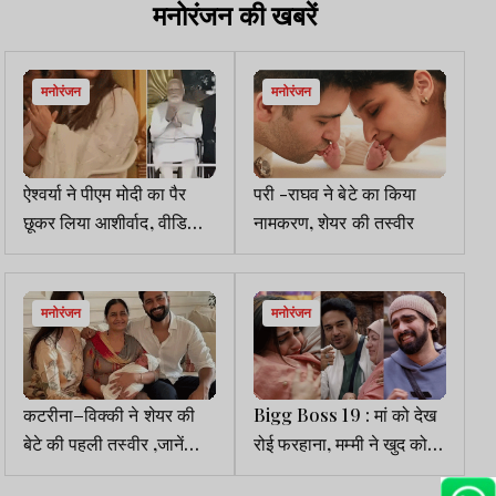
मनोरंजन की खबरें
मनोरंजन
मनोरंजन
ऐश्वर्या ने पीएम मोदी का पैर
परी -राघव ने बेटे का किया
छूकर लिया आशीर्वाद, वीडियो
नामकरण, शेयर की तस्वीर
वायरल
मनोरंजन
मनोरंजन
कटरीना–विक्की ने शेयर की
Bigg Boss 19 : मां को देख
बेटे की पहली तस्वीर ,जानें
रोई फरहाना, मम्मी ने खुद को
वायरल फोटो का सच
बताया गौरव की फैन और अमल