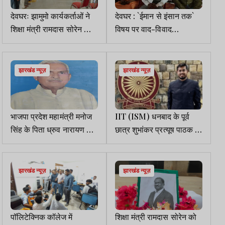
देवघरः झामुमो कार्यकर्ताओं ने
देवघर : `ईमान से इंसान तक`
शिक्षा मंत्री रामदास सोरेन को
विषय पर वाद-विवाद
दी श्रद्धांजलि
प्रतियोगिता, कई ने लिया
हिस्सा
झारखंड न्यूज़
झारखंड न्यूज़
भाजपा प्रदेश महामंत्री मनोज
IIT (ISM) धनबाद के पूर्व
सिंह के पिता ध्रुव नारायण सिंह
छात्र शुभांकर प्रत्यूष पाठक हुए
का निधन, कल होगा अंतिम
नॉर्दर्न कमांड कमेंडेशन से
संस्कार
सम्मानित
झारखंड न्यूज़
झारखंड न्यूज़
पॉलिटेक्निक कॉलेज में
शिक्षा मंत्री रामदास सोरेन को