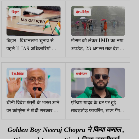
बिहार
देश-विदेश
बिहार : विधानसभा चुनाव से
मौसम को लेकर IMD का नया
पहले 11 IAS अधिकारियों का
अपडेट, 23 अगस्त तक देश के
तबादला
कई हिस्सों में भारी बारिश का
अनुमान
देश-विदेश
मनोरंजन
चीनी विदेश मंत्री के भारत आने
एल्विश यादव के घर पर हुई
पर कांग्रेस ने मोदी सरकार को
ताबड़तोड़ फायरिंग, भाऊ गैंग ने
याद दिलाया, पाकिस्तान को
ली जिम्मेदारी
ऑपरेशन सिंदूर में की थी मदद
Golden Boy Neeraj Chopra ने किया कमाल ,