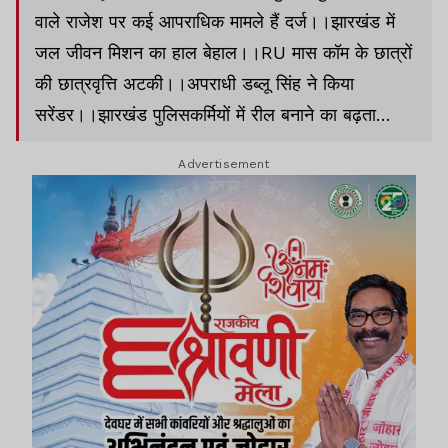
वाले राजेश पर कई आपराधिक मामले हैं दर्ज।।झारखंड में
जल जीवन मिशन का हाल बेहाल।।RU मास कॉम के छात्रों
की छात्रवृत्ति अटकी।।अपराधी डब्लू सिंह ने किया
सरेंडर।।झारखंड पुलिसकर्मियों में रील बनाने का बढ़ता
क्रेज।।बिहार चुनाव से पहले 11 IAS का तबादला।।देशभर
Advertisement
में 23 तक भारी बारिश का अनुमान।।चीन मंत्री के भारत
दौरे पर कांग्रेस ने मोदी सरकार को घेरा।।एल्विश के घर पर
भाऊ गैंग ने की फायरिंग।। समेत अन्य खबरें व वीडियो।।