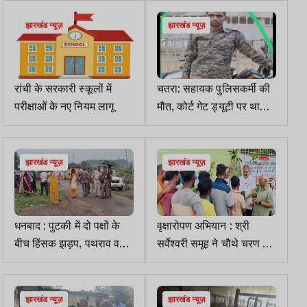
झारखंड न्यूज़
झारखंड न्यूज़
रांची के सरकारी स्कूलों में
चतरा: सहायक पुलिसकर्मी की
परीक्षाओं के नए नियम लागू
मौत, कोर्ट गेट ड्यूटी पर था
तैनात
झारखंड न्यूज़
झारखंड न्यूज़
धनबाद : पुटकी में दो पक्षों के
वृक्षारोपण अभियान : श्री
बीच हिंसक झड़प, पथराव व
सर्वेश्वरी समूह ने चौथे चरण में
तोड़फोड़ में एक युवती घायल
तारुप गांव में बांटे 296 पौधे
झारखंड न्यूज़
झारखंड न्यूज़