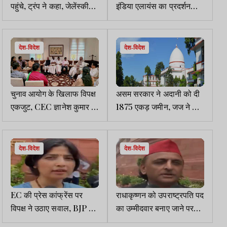
पहुंचे, ट्रंप ने कहा, जेलेंस्की
इंडिया एलायंस का प्रदर्शन
नाटो की सदस्यता, क्रीमिया
जारी, लोकसभा-राज्यसभा
भूल जाये
हंगामे के कारण स्थगित
देश-विदेश
देश-विदेश
चुनाव आयोग के खिलाफ विपक्ष
असम सरकार ने अदानी को दी
एकजुट, CEC ज्ञानेश कुमार के
1875 एकड़ जमीन, जज ने कहा
खिलाफ महाभियोग प्रस्ताव
- पूरा जिला दे रहे हैं, बना
लाने पर मंथन
राजनीतिक मुद्दा
देश-विदेश
देश-विदेश
EC की प्रेस कांफ्रेंस पर
राधाकृष्णन को उपराष्ट्रपति पद
विपक्ष ने उठाए सवाल, BJP को
का उम्मीदवार बनाए जाने पर
फायदा पहुंचाने का लगाया
सियासी सरगर्मी तेज