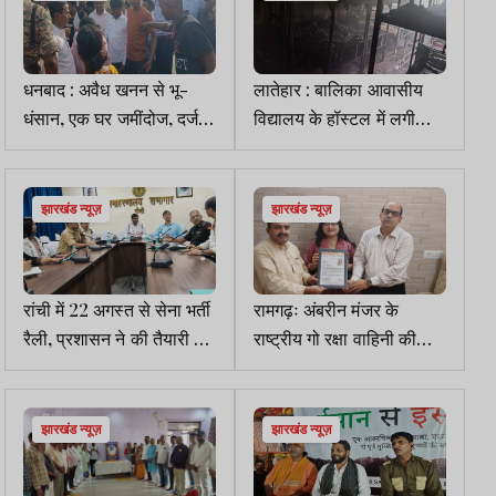
धनबाद : अवैध खनन से भू-
लातेहार : बालिका आवासीय
धंसान, एक घर जमींदोज, दर्जनों
विद्यालय के हॉस्टल में लगी
मकानों में आईं दरारें
भीषण आग
झारखंड न्यूज़
झारखंड न्यूज़
रांची में 22 अगस्त से सेना भर्ती
रामगढ़ः अंबरीन मंजर के
रैली, प्रशासन ने की तैयारी पर
राष्ट्रीय गो रक्षा वाहिनी की
बैठक
प्रदेश अध्यक्ष बनने पर बधाइयां
झारखंड न्यूज़
झारखंड न्यूज़