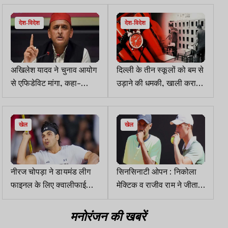
आरोप
देश-विदेश
देश-विदेश
अखिलेश यादव ने चुनाव आयोग
दिल्ली के तीन स्कूलों को बम से
से एफिडेविट मांगा, कहा-
उड़ाने की धमकी, खाली कराया
भाजपा जाए तो सत्यता आए
गया कैंपस
खेल
खेल
नीरज चोपड़ा ने डायमंड लीग
सिनसिनाटी ओपन : निकोला
फाइनल के लिए क्वालीफाई
मेक्टिक व राजीव राम ने जीता
किया
मेंस डबल्स खिताब
मनोरंजन की खबरें