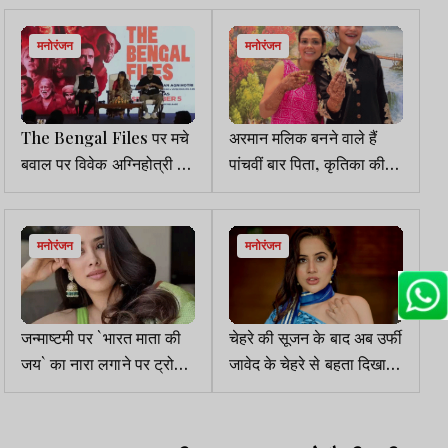
मनोरंजन
मनोरंजन
The Bengal Files पर मचे
अरमान मलिक बनने वाले हैं
बवाल पर विवेक अग्निहोत्री ने
पांचवीं बार पिता, कृतिका की
की प्रेस कॉन्फ्रेंस, बोले- हमने
प्रेग्नेंसी पोस्ट से मचा बवाल
की 18 हजार पन्नों की रिसर्च
मनोरंजन
मनोरंजन
जन्माष्टमी पर `भारत माता की
चेहरे की सूजन के बाद अब उर्फी
जय` का नारा लगाने पर ट्रोल
जावेद के चेहरे से बहता दिखा
हुईं जाह्नवी कपूर, एक्ट्रेस ने
खून, शेयर कियी पोस्ट
दिया करारा जवाब