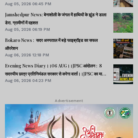
Aug 05, 2026 06:45 PM
Jamshedpur News: बेनाशोली के जंगल में हाथियों के झुंड ने डाला
डेरा, ग्रामीणों में दहशत
Aug 05, 2026 06:19 PM
Bokaro News : सदर अस्पताल में बड़े फाइब्रॉइड का सफल
ऑपरेशन
Aug 06, 2026 12:18 PM
Evening News Diary।।06 AUG।।JPSC आंदोलन : 8
सदस्यीय छात्र प्रतिनिमंडल सरकार से करेगा वार्ता।।JPSC का मामला
Aug 06, 2026 04:23 PM
पेपर लीक का नहीं, बैक डोर से गलत नियुक्ति का है : किशोर।।BPSC
AEDO पेपर लीक : BARC का कर्मी रौशन अरेस्ट।।समेत कई खबरें
व वीडियो।।
Advertisement