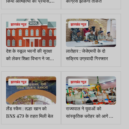
किया आत्महत्या का प्रयास,
कांग्रेस झोंकेगी ताकत
हालत नाजुक
झारखंड न्यूज़
झारखंड न्यूज़
देश के स्कूल भवनों की सुरक्षा
लातेहार : जेजेएमपी के दो
को लेकर शिक्षा विभाग ने जारी
सक्रिय उग्रवादी गिरफ्तार
किया निर्देश
झारखंड न्यूज़
झारखंड न्यूज़
लैंड स्कैम : तल्हा खान को
राज्यपाल ने युवाओं को
BNS 479 के तहत मिली बेल
सांस्कृतिक धरोहर को आगे ले
जाने की दी प्रेरणा