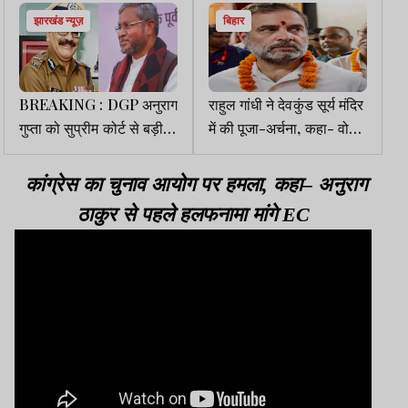
झारखंड न्यूज़
बिहार
BREAKING : DGP अनुराग
राहुल गांधी ने देवकुंड सूर्य मंदिर
गुप्ता को सुप्रीम कोर्ट से बड़ी
में की पूजा-अर्चना, कहा- वोट
राहत, बाबूलाल मरांडी की
चोरी का नया हथियार है SIR
याचिका खारिज
कांग्रेस का चुनाव आयोग पर हमला, कहा– अनुराग
ठाकुर से पहले हलफनामा मांगे EC