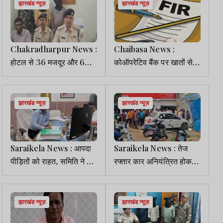
झारखंड न्यूज़
झारखंड न्यूज़
Chakradharpur News :
Chaibasa News :
होटल से 36 मजदूर और 6
कोऑपरेटिव बैंक पर खातों से
नाबालिग बच्चे रेस्क्यू, दो तस्कर
अवैध निकासी का आरोप, कोर्ट
गिरफ्तार
के आदेश पर दो FIR दर्ज
झारखंड न्यूज़
झारखंड न्यूज़
Saraikela News : आपदा
Saraikela News : तेज
पीड़ितों को राहत, समिति ने 60
रफ्तार कार अनियंत्रित होकर
मामलों में अनुग्रह राशि को दी
होंडा शोरूम में घुसी, युवक ने
मंजूरी
भागकर बचाई जान
झारखंड न्यूज़
झारखंड न्यूज़