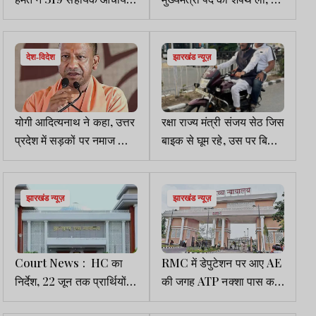
17 महिला पर्यवेक्षिका को सौंपा
विधायक भी मंत्री बनाये गये
नियुक्ति पत्र
देश-विदेश
झारखंड न्यूज़
योगी आदित्यनाथ ने कहा, उत्तर
रक्षा राज्य मंत्री संजय सेठ जिस
प्रदेश में सड़कों पर नमाज की
बाइक से घूम रहे, उस पर बिना
इजाजत नहीं दी जायेगी
हेलमेट चलने के 11 चालान
पेंडिंग
झारखंड न्यूज़
झारखंड न्यूज़
Court News : HC का
RMC में डेपुटेशन पर आए AE
निर्देश, 22 जून तक प्रार्थियों
की जगह ATP नक्शा पास करें:
का पेंशन-बकाया भुगतान करें,
हाईकोर्ट