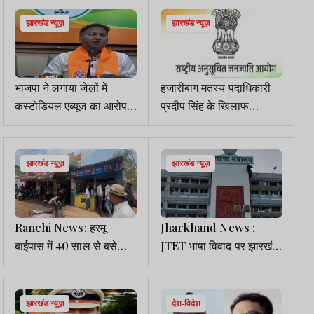
नहीं तो उच्च शिक्षा निदेशक की
सैलरी रोकी जाएगी
झारखंड न्यूज़
झारखंड न्यूज़
भाजपा ने लगाया जेलों में
हजारीबाग मतस्य पदाधिकारी
कस्टोडियल एब्यूज का आरोप,
प्रदीप सिंह के खिलाफ
न्यायिक जांच की मांग
शिकायत, NCSC ने DC-SP
को भेजा नोटिस
झारखंड न्यूज़
झारखंड न्यूज़
Ranchi News: हरमू
Jharkhand News :
बाईपास में 40 साल से बसे
JTET भाषा विवाद पर झारखंड
दुकानदारों पर संकट, बोले –
मंत्रालय में बैठक शुरू, फैसले
अब तक कोई नोटिस नहीं
पर टिकी नजरें
झारखंड न्यूज़
देश-विदेश