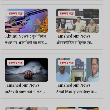
झारखंड न्यूज़
झारखंड न्यूज़
Khunti News : पुल निर्माण
Jamshedpur News :
स्थल पर अपराधियों का ताडंव,
ओवरस्पीडिंग व ड्रिंक एंड
मजदूरों से मारपीट व फायरिंग
ड्राइव के खिलाफ चलेगा
की
अभियान, स्कूल वाहनों की होगी
जांच
झारखंड न्यूज़
झारखंड न्यूज़
Jamshedpur News :
Jamshedpur News :
कंटेनर के बाहर फंदे से लटका
टेल्को शिक्षा प्रसार केंद्र विवाद
मिला युवक का शव, जांच में
मामले में भाजपा नेता अंकित
जुटी पुलिस
आनंद व अप्पू तिवारी बरी