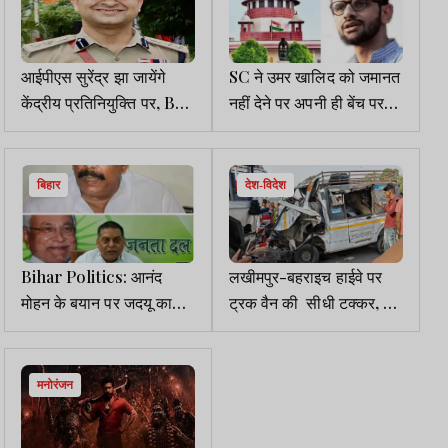
आईपीएस सुरेंद्र झा जायेंगे
SC ने उमर खालिद को जमानत
केंद्रीय प्रतिनियुक्ति पर, BSF
नहीं देने पर अपनी ही बेंच पर
में होंगे DIG
आपत्ति जताई, याद दिलाया,
जमानत नियम है और जेल
अपवाद
बिहार
देश-विदेश
Bihar Politics: आनंद
लखीमपुर-बहराइच हाईवे पर
मोहन के बयान पर जदयू का
ट्रक वैन की सीधी टक्कर, 10
पलटवार, नीतीश ना होते तो
लोगों की मौत
जेल से बाहर नहीं आ पाते
मनोरंजन