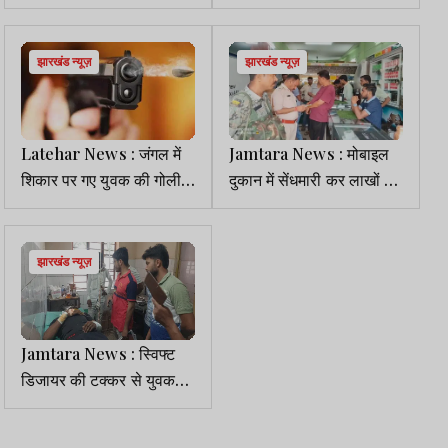
महिला की मौत
झारखंड न्यूज़
झारखंड न्यूज़
Latehar News : जंगल में
Jamtara News : मोबाइल
शिकार पर गए युवक की गोली
दुकान में सेंधमारी कर लाखों की
लगने से मौत, महुआ पेड़ के नीचे
चोरी, जांच में जुटी पुलिस
मिला शव
झारखंड न्यूज़
Jamtara News : स्विफ्ट
डिजायर की टक्कर से युवक
घायल, धनबाद रेफर