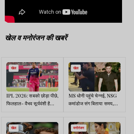
खेल व मनोरंजन की खबरें
खेल
खेल
IPL 2026: सबको छोड़ा पीछे,
MS धोनी पहुंचे चेन्नई, NSG
फिलहाल- वैभव सूर्यवंशी है
कमांडोज संग बिताया समय,
‘बाउंड्री किंग’
मशीनगन चलाई
खेल
मनोरंजन