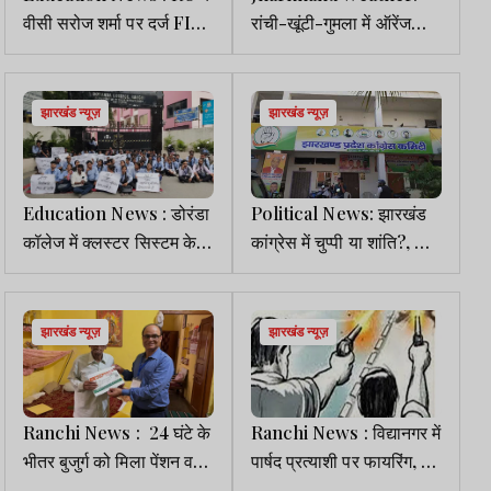
वीसी सरोज शर्मा पर दर्ज FIR
रांची-खूंटी-गुमला में ऑरेंज
को लेकर विवाद तेज
अलर्ट, तेज हवा व वज्रपात की
संभावना
झारखंड न्यूज़
झारखंड न्यूज़
Education News : डोरंडा
Political News: झारखंड
कॉलेज में क्लस्टर सिस्टम के
कांग्रेस में चुप्पी या शांति?, के.
खिलाफ छात्रों का उग्र
राजू के दौरे के इंतजार में थमा
प्रदर्शन, मुख्य गेट बंद कर
विरोध
सड़क पर दिया धरना
झारखंड न्यूज़
झारखंड न्यूज़
Ranchi News : 24 घंटे के
Ranchi News : विद्यानगर में
भीतर बुजुर्ग को मिला पेंशन व
पार्षद प्रत्याशी पर फायरिंग, दो
आयुष्मान योजना का लाभ
हिरासत में