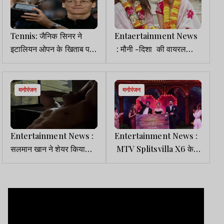
Tennis: जैनिक सिनर ने
Entaertainment News
इटालियन ओपन के खिताब पर
: मौनी -दिशा की वायरल
किया कब्जा, फाइनल में कैस्पर
पोस्ट निकली फर्जी, जानें सच
रुड को हराया
मनोरंजन
मनोरंजन
Entertainment News :
Entertainment News :
सलमान खान ने शेयर किया
MTV Splitsvilla X6 के
इमोशनल पोस्ट, लिखा-
विनर बने गुल्लू -कायरा, ट्रॉफी
अकेलेपन से जूझ...
के साथ जीता 20 लाख रुपये