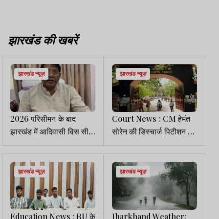
झारखंड की खबरें
झारखंड न्यूज़
झारखंड न्यूज़
2026 परिसीमन के बाद
Court News : CM हेमंत
झारखंड में आदिवासी विस सीटें
सोरेन की डिस्चार्ज पिटीशन पर
28 से घटकर होंगी 22:
PMLA कोर्ट में अब 22 मई को
रामेश्वर उरांव
सुनवाई
झारखंड न्यूज़
झारखंड न्यूज़
Education News : RU के
Jharkhand Weather: