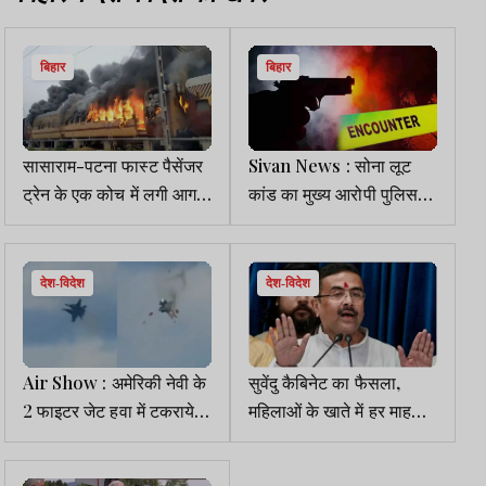
बिहार
बिहार
सासाराम-पटना फास्ट पैसेंजर
Sivan News : सोना लूट
ट्रेन के एक कोच में लगी आग,
कांड का मुख्य आरोपी पुलिस
स्टेशन पर मची अफरा-तफरी
एनकाउंटर में घायल, अस्पताल
में भर्ती
देश-विदेश
देश-विदेश
Air Show : अमेरिकी नेवी के
सुवेंदु कैबिनेट का फैसला,
2 फाइटर जेट हवा में टकराये,
महिलाओं के खाते में हर माह
सभी पायलट इजेक्ट होकर
3000, मुफ्त बस यात्रा, 7वें
बाहर निकलने में कामयाब
वेतन आयोग के गठन को मंजूरी