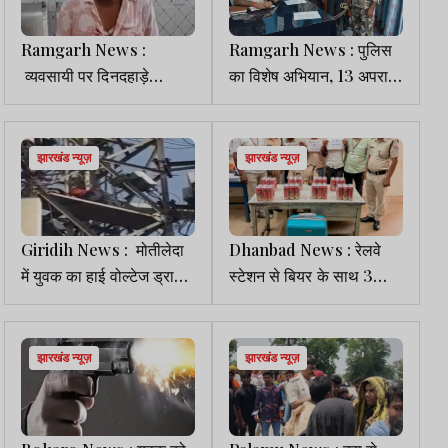
Ramgarh News :
Ramgarh News : पुलिस
व्यवसायी पर दिनदहाड़े
का विशेष अभियान, 13 अपराधी
जानलेवा हमला, कारोबारियों में
गिरफ्तार
आक्रोश
झारखंड न्यूज़
झारखंड न्यूज़
Giridih News : मोतीलेदा
Dhanbad News : रेलवे
में युवक का हाई वोल्टेज ड्रामा,
स्टेशन से बियर के साथ 3
प्रेमिका से शादी की जिद में
तस्कर गिरफ्तार
टावर पर चढ़ा
झारखंड न्यूज़
झारखंड न्यूज़