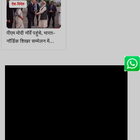
देश-विदेश
पीएम मोदी नॉर्वे पहुंचे, भारत-
नॉर्डिक शिखर सम्मेलन में
शामिल होंगे, स्वीडन ने सर्वोच्च
नागरिक सम्मान से नवाजा