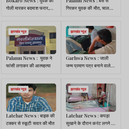
Bokaro News : युवक को
Palamu News : बस से
गोली मारकर बदमाश फरार,
गिरकर युवक की मौत, चालक
अस्पताल में इलाजरत
वाहन लेकर फरार
झारखंड न्यूज़
झारखंड न्यूज़
Palamu News : युवक ने
Garhwa News : जाली
फांसी लगाकर की आत्महत्या
जन्म प्रमाण पत्र बनाने वाले
रैकेट का खुलासा, ऑनलाइन
सेंटर सील
झारखंड न्यूज़
झारखंड न्यूज़
Latehar News : बाइक की
Latehar News : कपड़ा
टक्कर से स्कूटी सवार की मौत
सुखाने के दौरान करंट लगने से