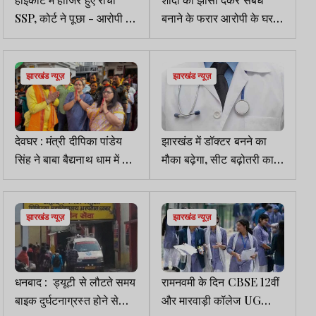
SSP, कोर्ट ने पूछा - आरोपी की
बनाने के फरार आरोपी के घर
गिरफ्तारी अब तक क्यों नहीं
पर इश्तिहार चस्पा
हुई?
झारखंड न्यूज़
झारखंड न्यूज़
देवघर : मंत्री दीपिका पांडेय
झारखंड में डॉक्टर बनने का
सिंह ने बाबा बैद्यनाथ धाम में की
मौका बढ़ेगा, सीट बढ़ोतरी का
पूजा-अर्चना
बड़ा प्रस्ताव केंद्र को भेजा
गया
झारखंड न्यूज़
झारखंड न्यूज़
धनबाद : ड्यूटी से लौटते समय
रामनवमी के दिन CBSE 12वीं
बाइक दुर्घटनाग्रस्त होने से
और मारवाड़ी कॉलेज UG