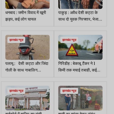
धनबाद : जमीन विवाद में खूनी
पाकुड़ : अवैध देशी कट्टा के
झड़प, कई लोग घायल
साथ दो युवक गिरफ्तार, भेजा
गया जेल
झारखंड न्यूज़
झारखंड न्यूज़
पलामू : देसी कट्टा और जिंदा
गिरिडीह : बेकाबू टैंकर ने 1
गोली के साथ नाबालिग
किमी तक मचाई तबाही, कई
गिरफ्तार
वाहन चपेट में, कई लोग घायल
झारखंड न्यूज़
झारखंड न्यूज़
हाईकोर्ट में हाजिर हुए रांची
शादी का झांसा देकर संबंध