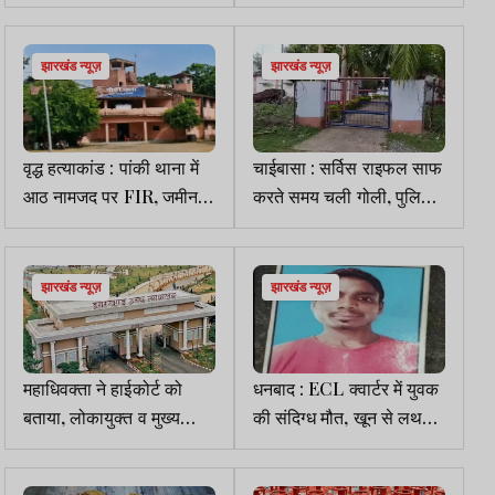
युवक की मौत
सेमेस्टर 7 की परीक्षा, छात्रों की
चिंता बढ़ी
झारखंड न्यूज़
झारखंड न्यूज़
वृद्ध हत्याकांड : पांकी थाना में
चाईबासा : सर्विस राइफल साफ
आठ नामजद पर FIR, जमीन
करते समय चली गोली, पुलिस
विवाद व अंधविश्वास एंगल की
जवान की मौत
जांच तेज
झारखंड न्यूज़
झारखंड न्यूज़
महाधिवक्ता ने हाईकोर्ट को
धनबाद : ECL क्वार्टर में युवक
बताया, लोकायुक्त व मुख्य
की संदिग्ध मौत, खून से लथपथ
सूचना आयुक्त नियुक्ति पर 25
मिला शव, हत्या की आशंका
मार्च को होगी बैठक