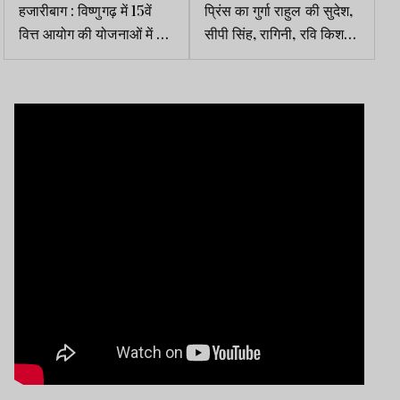
हजारीबाग : विष्णुगढ़ में 15वें
प्रिंस का गुर्गा राहुल की सुदेश,
वित्त आयोग की योजनाओं में 70
सीपी सिंह, रागिनी, रवि किशन
लाख की कथित हेराफेरी, जांच
समेत कई के साथ तस्वीरें
की मांग
वायरल