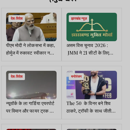
देश-विदेश
झारखंड न्यूज़
पीएम मोदी ने लोकसभा में कहा,
असम विस चुनाव 2026 :
होर्मुज में रुकावट स्वीकार नहीं
JMM ने 21 सीटों के लिए
है, भारतीयों की सुरक्षा सर्वोच्च
उम्मीदवारों की लिस्ट की जारी
प्राथमिकता
देश-विदेश
मनोरंजन
न्यूयॉर्क के ला गार्डिया एयरपोर्ट
The 50 के विनर बने शिव
पर विमान और फायर ट्रक की
ठाकरे, ट्रॉफी के साथ जीती
टक्कर, 4 की मौत, 70 से
50 लाख प्राइज मनी
अधिक घायल