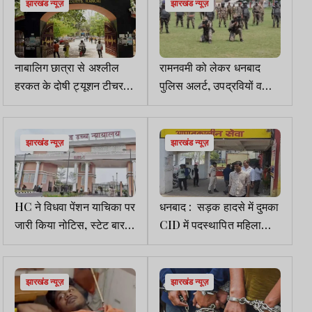
झारखंड न्यूज़
झारखंड न्यूज़
नाबालिग छात्रा से अश्लील
रामनवमी को लेकर धनबाद
हरकत के दोषी ट्यूशन टीचर
पुलिस अलर्ट, उपद्रवियों व
को 5 साल की सजा
आपात स्थिति से निपटने के
लिए मॉक ड्रिल
झारखंड न्यूज़
झारखंड न्यूज़
HC ने विधवा पेंशन याचिका पर
धनबाद : सड़क हादसे में दुमका
जारी किया नोटिस, स्टेट बार
CID में पदस्थापित महिला
काउंसिल ने किया समर्थन
ASI की मौत, पति घायल
झारखंड न्यूज़
झारखंड न्यूज़