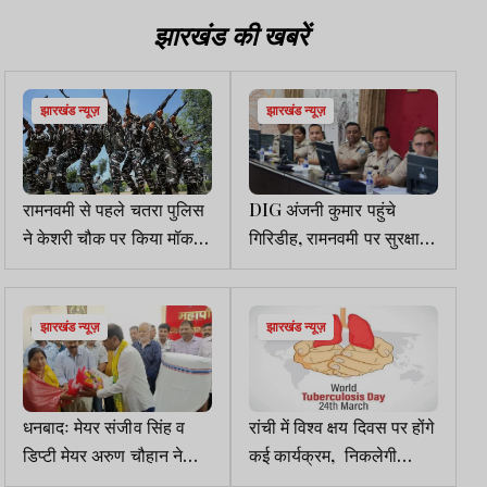
झारखंड की खबरें
झारखंड न्यूज़
झारखंड न्यूज़
रामनवमी से पहले चतरा पुलिस
DIG अंजनी कुमार पहुंचे
ने केशरी चौक पर किया मॉक
गिरिडीह, रामनवमी पर सुरक्षा
ड्रिल
को लेकर दिए निर्देश
झारखंड न्यूज़
झारखंड न्यूज़
धनबादः मेयर संजीव सिंह व
रांची में विश्व क्षय दिवस पर होंगे
डिप्टी मेयर अरुण चौहान ने
कई कार्यक्रम, निकलेगी
कार्यभार संभाला, विकास पर
जागरूकता रैली