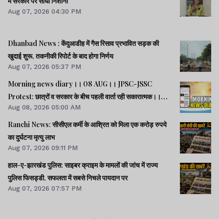
में सरकार पर साधा निशाना
Aug 07, 2026 04:30 PM
Dhanbad News : केंदुआडीह में गैस रिसाव प्रभावित सड़क की
खुदाई शुरू, तकनीकी रिपोर्ट के बाद होगा निर्णय
Aug 07, 2026 05:37 PM
Morning news diary।। 08 AUG।। JPSC-JSSC
Protest: छात्रों व सरकार के बीच पहली वार्ता रही सकारात्मक।।
Aug 08, 2026 05:00 AM
साइबर क्राइम मामलों की जांच में झारखंड पुलिस फिसड्डी।।संसद में
विपक्षी दलों का हंगामा, कार्यवाही स्थगित।। समेत कई खबरें व वीडियो.
Ranchi News: सीसीएल कर्मी के आश्रित को मिला एक करोड़ रुपये
का दुर्घटना मृत्यु लाभ
Aug 07, 2026 09:11 PM
हाल-ए-झारखंड पुलिस: साइबर क्राइम के मामलों की जांच में राज्य
पुलिस फिसड्डी, सफलता में सबसे निचले पायदान पर
Aug 07, 2026 07:57 PM