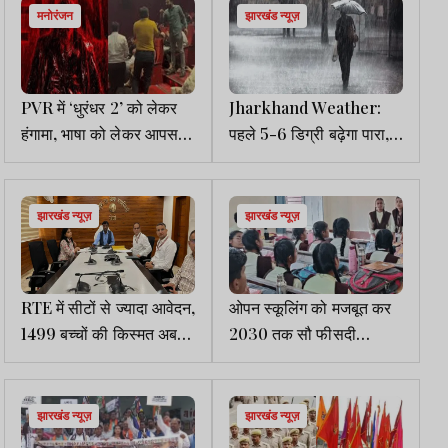
मनोरंजन
झारखंड न्यूज़
PVR में ‘धुरंधर 2’ को लेकर
Jharkhand Weather:
हंगामा, भाषा को लेकर आपस में
पहले 5-6 डिग्री बढ़ेगा पारा,
भिड़े दर्शक
फिर 27-28 मार्च को आंधी व
बारिश
झारखंड न्यूज़
झारखंड न्यूज़
RTE में सीटों से ज्यादा आवेदन,
ओपन स्कूलिंग को मजबूत कर
1499 बच्चों की किस्मत अब
2030 तक सौ फीसदी
लॉटरी से होगी तय
नामांकन का लक्ष्य: शिक्षा
मंत्रालय
झारखंड न्यूज़
झारखंड न्यूज़