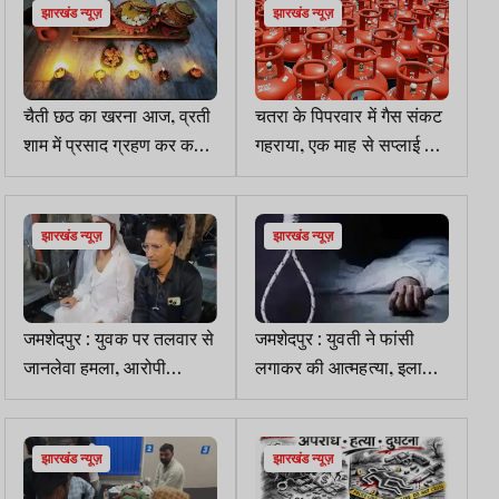
झारखंड न्यूज़
झारखंड न्यूज़
चैती छठ का खरना आज, व्रती
चतरा के पिपरवार में गैस संकट
शाम में प्रसाद ग्रहण कर करेंगे
गहराया, एक माह से सप्लाई ठप
36 घंटे का निर्जला उपवास
होने से CCL कर्मी व उपभोक्ता
परेशान
झारखंड न्यूज़
झारखंड न्यूज़
जमशेदपुर : युवक पर तलवार से
जमशेदपुर : युवती ने फांसी
जानलेवा हमला, आरोपी
लगाकर की आत्महत्या, इलाके में
गिरफ्तार
सनसनी
झारखंड न्यूज़
झारखंड न्यूज़