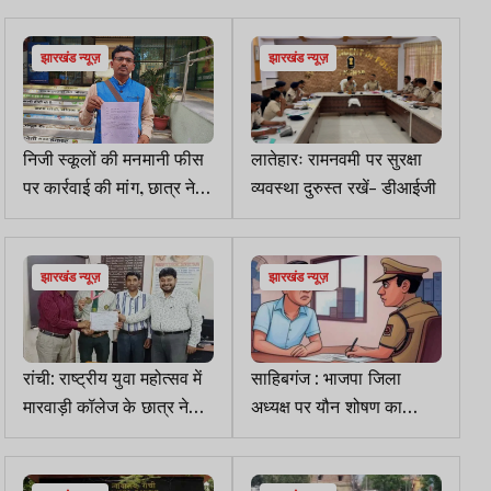
जोर
झारखंड न्यूज़
झारखंड न्यूज़
निजी स्कूलों की मनमानी फीस
लातेहारः रामनवमी पर सुरक्षा
पर कार्रवाई की मांग, छात्र नेता
व्यवस्था दुरुस्त रखें- डीआईजी
पहुंचे डीसी कार्यालय
झारखंड न्यूज़
झारखंड न्यूज़
रांची: राष्ट्रीय युवा महोत्सव में
साहिबगंज : भाजपा जिला
मारवाड़ी कॉलेज के छात्र ने
अध्यक्ष पर यौन शोषण का
जीता स्वर्ण पदक
आरोप, पति ने दर्ज कराई
शिकायत