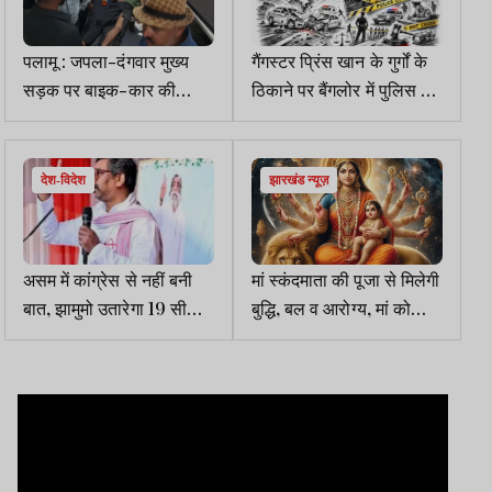
पलामू : जपला-दंगवार मुख्य
गैंगस्टर प्रिंस खान के गुर्गों के
सड़क पर बाइक-कार की
ठिकाने पर बैंगलोर में पुलिस की
टक्कर, दो युवक घायल
छापेमारी
देश-विदेश
झारखंड न्यूज़
असम में कांग्रेस से नहीं बनी
मां स्कंदमाता की पूजा से मिलेगी
बात, झामुमो उतारेगा 19 सीटों
बुद्धि, बल व आरोग्य, मां को
पर प्रत्याशी
प्रिय है केला