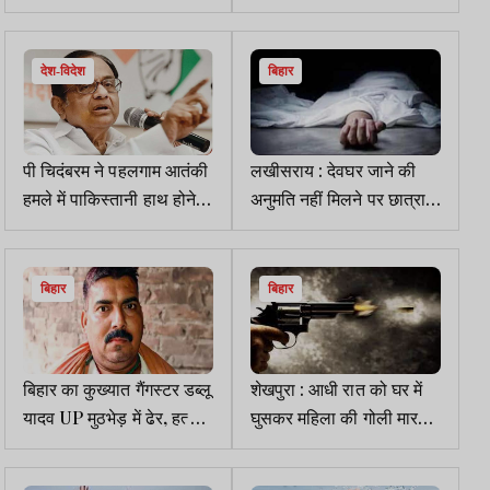
पूछना चाहिए, कितने आतंकवादी
आईटी स्टॉक्स में भारी गिरावट
ठिकानों को नष्ट किया
देश-विदेश
बिहार
पी चिदंबरम ने पहलगाम आतंकी
लखीसराय : देवघर जाने की
हमले में पाकिस्तानी हाथ होने
अनुमति नहीं मिलने पर छात्रा ने
का सबूत मांगा, क्लीन चिट दी!
फांसी लगाकर की आत्महत्या
भाजपा हुई हमलावर
बिहार
बिहार
बिहार का कुख्यात गैंगस्टर डब्लू
शेखपुरा : आधी रात को घर में
यादव UP मुठभेड़ में ढेर, हत्या-
घुसकर महिला की गोली मारकर
डकैती समेत 24 संगीन मामलों
हत्या, जांच में जुटी पुलिस
में था वांछित