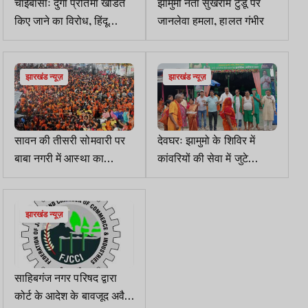
चाईबासाः दुर्गा प्रतिमा खंडित
झामुमो नेता सुखराम टुडू पर
किए जाने का विरोध, हिंदू
जानलेवा हमला, हालत गंभीर
संगठनों ने गुवा बाजार बंद
कराया
झारखंड न्यूज़
झारखंड न्यूज़
सावन की तीसरी सोमवारी पर
देवघरः झामुमो के शिविर में
बाबा नगरी में आस्था का
कांवरियों की सेवा में जुटे
जनसैलाब, 13 किमी तक लगी
कार्यकर्ता
श्रद्धालुओं की कतार
झारखंड न्यूज़
साहिबगंज नगर परिषद द्वारा
कोर्ट के आदेश के बावजूद अवैध