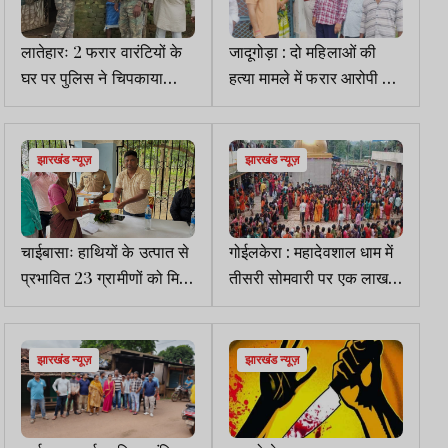
लातेहारः 2 फरार वारंटियों के
जादूगोड़ा : दो महिलाओं की
घर पर पुलिस ने चिपकाया
हत्या मामले में फरार आरोपी के
इश्तेहार
घर थाना प्रभारी ने चिपकाया
इश्तेहार
झारखंड न्यूज़
झारखंड न्यूज़
चाईबासाः हाथियों के उत्पात से
गोईलकेरा : महादेवशाल धाम में
प्रभावित 23 ग्रामीणों को मिला
तीसरी सोमवारी पर एक लाख से
26.64 लाख रुपये मुआवजा
अधिक श्रद्धालुओं ने किया
जलाभिषेक
झारखंड न्यूज़
झारखंड न्यूज़