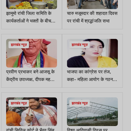
झामुमो रांची जिला समिति के
चारु मजूमदार की शहादत दिवस
कार्यकर्ताओं ने भक्तों के बीच
पर रांची में श्रद्धांजलि सभा
बांटे 501 लीटर दूध और 501
नारियल
झारखंड न्यूज़
झारखंड न्यूज़
प्रवीण प्रभाकर बने आजसू के
भाजपा का कांग्रेस पर तंज,
केंद्रीय उपाध्यक्ष, दीपक महतो
कहा- महिला आयोग के गठन के
व संजय मेहता को केंद्रीय
लिए ठोस कदम नहीं उठाया
महासचिव की जिम्मेवारी
झारखंड न्यूज़
झारखंड न्यूज़
रांची सिविल कोर्ट ने भैरव सिंह
विश्व आदिवासी दिवस पर