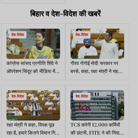
वसूली, चैंबर ऑफ कॉमर्स ने
जताई आपत्ति
बिहार व देश-विदेश की खबरें
देश-विदेश
देश-विदेश
कांग्रेस सांसद प्रणीति शिंदे ने
गौरव गोगोई मोदी सरकार पर
ऑपरेशन सिंदूर को मीडिया में
बरसे, कहा, रक्षा मंत्री ने यह
सरकार का तमाशा करार दिया
नहीं बताया, आतंकवादी
पहलगाम तक कैसे पहुंचे
देश-विदेश
देश-विदेश
रक्षा मंत्री ने कहा, विपक्ष पूछ
TCS करेगी 12,000 कर्मियों
रहा है, हमारे कितने विमान गिरे?
की छंटनी, FITE ने की निंदा,