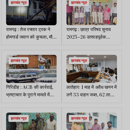
झारखंड न्यूज़
झारखंड न्यूज़
रामगढ़ : तेज रफ्तार ट्रक ने
रामगढ़ : छात्र परिषद चुनाव
होमगार्ड जवान को कुचला, मौके
2025–26 उत्साहपूर्वक
पर मौत
सम्पन्न
झारखंड न्यूज़
झारखंड न्यूज़
गिरिडीह : ACB की कार्रवाई,
लातेहारः 1 माह में अवैध खनन में
भ्रष्टाचार के पुराने मामले में
लगे 33 वाहन जब्त, 62 लाख
सरकारी क्लर्क के घर छापेमारी
जुर्माना की वसूली
झारखंड न्यूज़
झारखंड न्यूज़