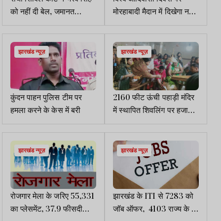
को नहीं दी बेल, जमानत
मोरहाबादी मैदान में दिखेगा नया
याचिका खारिज
नजारा
झारखंड न्यूज़
झारखंड न्यूज़
कुंदन पाहन पुलिस टीम पर
2160 फीट ऊंची पहाड़ी मंदिर
हमला करने के केस में बरी
में स्थापित शिवलिंग पर हजारों
श्रद्धालुओं ने चढ़ाए जल
झारखंड न्यूज़
झारखंड न्यूज़
रोजगार मेला के जरिए 55,331
झारखंड के ITI से 7283 को
का प्लेसमेंट, 37.9 फीसदी
जॉब ऑफर, 4103 राज्य के व
12वीं पास को मिला जॉब
दूसरे राज्यों के 2767 अभ्यर्थी