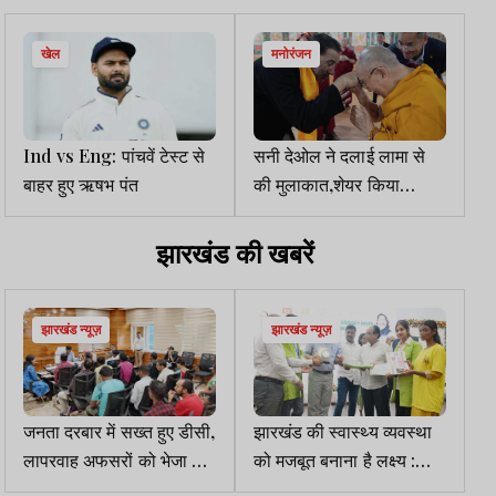
ने कहा, मुंहतोड़ जवाब देंगे
गांधी, ऑपरेशन रोका क्यों?
खेल
मनोरंजन
Ind vs Eng: पांचवें टेस्ट से
सनी देओल ने दलाई लामा से
बाहर हुए ऋषभ पंत
की मुलाकात,शेयर किया
इमोशनल नोट
झारखंड की खबरें
झारखंड न्यूज़
झारखंड न्यूज़
जनता दरबार में सख्त हुए डीसी,
झारखंड की स्वास्थ्य व्यवस्था
लापरवाह अफसरों को भेजा शो-
को मजबूत बनाना है लक्ष्य :
कॉज नोटिस
स्वास्थ्य मंत्री