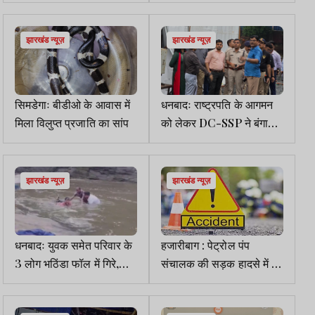
झारखंड न्यूज़
झारखंड न्यूज़
सिमडेगाः बीडीओ के आवास में
धनबादः राष्ट्रपति के आगमन
मिला विलुप्त प्रजाति का सांप
को लेकर DC-SSP ने बंगाल
बॉर्डर से IIT-ISM तक किया
निरीक्षण
झारखंड न्यूज़
झारखंड न्यूज़
धनबादः युवक समेत परिवार के
हजारीबाग : पेट्रोल पंप
3 लोग भठिंडा फॉल में गिरे,
संचालक की सड़क हादसे में हुई
गोताखोरों ने बचाया
मौत