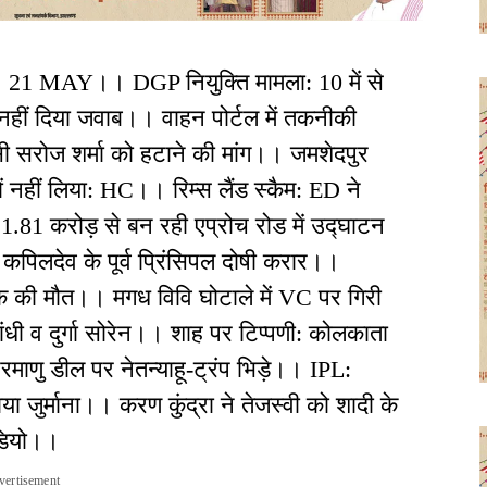
 21 MAY।। DGP नियुक्ति मामला: 10 में से
नहीं दिया जवाब।। वाहन पोर्टल में तकनीकी
 सरोज शर्मा को हटाने की मांग।। जमशेदपुर
यों नहीं लिया: HC।। रिम्स लैंड स्कैम: ED ने
.81 करोड़ से बन रही एप्रोच रोड में उद्घाटन
पिलदेव के पूर्व प्रिंसिपल दोषी करार।।
 एक की मौत।। मगध विवि घोटाले में VC पर गिरी
धी व दुर्गा सोरेन।। शाह पर टिप्पणी: कोलकाता
ाणु डील पर नेतन्याहू-ट्रंप भिड़े।। IPL:
या जुर्माना।। करण कुंद्रा ने तेजस्वी को शादी के
डियो।।
vertisement