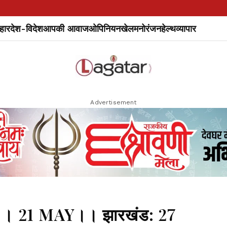
हार
देश-विदेश
आपकी आवाज
ओपिनियन
खेल
मनोरंजन
हेल्थ
व्यापार
Advertisement
। 21 MAY।। झारखंड: 27