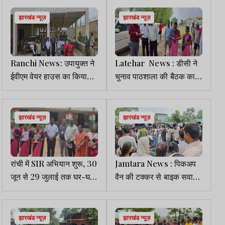
पुलिस
झारखंड न्यूज़
झारखंड न्यूज़
Ranchi News: उपायुक्त ने
Latehar News : डीसी ने
ईवीएम वेयर हाउस का किया
चुनाव पाठशाला की बैठक का
निरीक्षण
निरीक्षण किया
झारखंड न्यूज़
झारखंड न्यूज़
रांची में SIR अभियान शुरू, 30
Jamtara News : पिकअप
जून से 29 जुलाई तक घर-घर
वैन की टक्कर से बाइक सवार
जाएंगे BLO
दो युवकों की मौत, आक्रोशितों
ने किया सड़क जाम
झारखंड न्यूज़
झारखंड न्यूज़