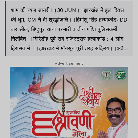
शाम की न्यूज डायरी।।30 JUN।।झारखंड में हूल दिवस
की धूम, CM ने दी श्रद्धांजलि।।हिमांशु सिंह हत्याकांडः DD
बार सील, बिष्टुपुर थाना प्रभारी व तीन गश्ति पुलिसकर्मी
निलंबित।।गिरिडीह पूर्व सब रजिस्ट्रार हत्याकांड : 4 लोग
हिरासत में ।।झारखंड में मॉनसून पूरी तरह सक्रिय।।अवैध
बालू कारोबार : झारखंड के मंत्री संजय यादव पर बिहार में
Advertisement
आरोप तय।।देवघर : पत्नी-बेटे की कुल्हाड़ी से काटकर
हत्या।।दो साल पहले चले किरायेदार सत्यापन अभियान का
रांची के छह थानों में एक भी रिकॉर्ड नहीं।।लातेहार : पूर्व
वार्ड पार्षद पर भवन निर्माण नियमावली का पालन नहीं करने
का आरोप।।BSL के 123 अधिकारियों को पदोन्नति।।
बिहार : सभी अस्पतालों में लगेगा CCTV।।मोदी को सच्चा
दोस्त मानते हैं ट्रंप : सार्जियो गोर।।PM मोदी की चुप्पी
करोड़ों श्रद्धालुओं की आस्था पर हमला : कांग्रेस।।Asian