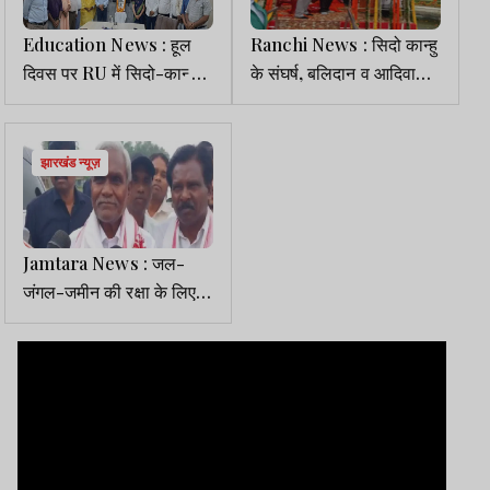
Education News : हूल
Ranchi News : सिदो कान्हु
दिवस पर RU में सिदो-कान्हो
के संघर्ष, बलिदान व आदिवासी
समेत अमर शहीदों को दी गई
स्वाभिमान को किया गया याद
श्रद्धांजलि
झारखंड न्यूज़
Jamtara News : जल-
जंगल-जमीन की रक्षा के लिए
फिर हूल क्रांति की जरूरत:
चंपाई सोरेन