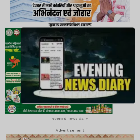
Games : भारतीय महिला क्रिकेट टीम का ऐलान।।अजय
देवगन की फिल्म चौहान के डॉयलॉग से मचा बवाल।।समेत
कई खबरें व वीडियो।।
evening news dairy
Advertisement