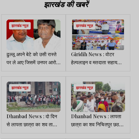
कहना, चौहान....डायलॉग से
झारखंड की खबरें
मचा बवाल
झारखंड न्यूज़
झारखंड न्यूज़
ढुल्लू अपने बेटे को उसी रास्ते
Giridih News : वोटर
पर ले आए जिसमें उनपर आरोप
हेल्पलाइन व मतदाता सहायता
लगते रहे हैं : अरूप चटर्जी
केंद्र का हुआ उद्घाटन
झारखंड न्यूज़
झारखंड न्यूज़
Dhanbad News : दो दिन
Dhanbad News : लापता
से लापता छात्रा का शव तालाब
छात्रा का शव निचितपुर छठ
से मिला,जांच में जुटी पुलिस
तालाब से बरामद, जांच में जुटी