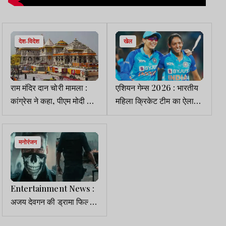
देश-विदेश
खेल
राम मंदिर दान चोरी मामला :
एशियन गेम्स 2026 : भारतीय
कांग्रेस ने कहा, पीएम मोदी की
महिला क्रिकेट टीम का ऐलान,
चुप्पी करोड़ों लोगों की आस्था
हरमनप्रीत कौर कप्तान
पर हमला
मनोरंजन
Entertainment News :
अजय देवगन की ड्रामा फिल्म
चौहान विवादों में,पठानों से