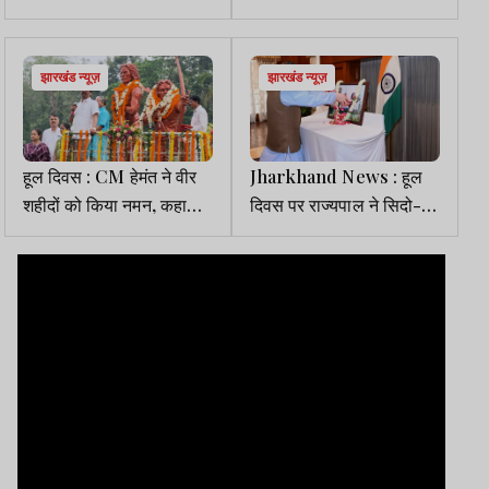
उधर तोपें थीं, फिर भी बुलंद थे
लिए संघर्ष जारी रहेगा, पुरखों के
हौसले
सपने होंगे पूरे
झारखंड न्यूज़
झारखंड न्यूज़
हूल दिवस : CM हेमंत ने वीर
Jharkhand News : हूल
शहीदों को किया नमन, कहा—
दिवस पर राज्यपाल ने सिदो-
क्रांति की चिंगारी कभी नहीं
कान्हू को दी श्रद्धांजलि
बुझती