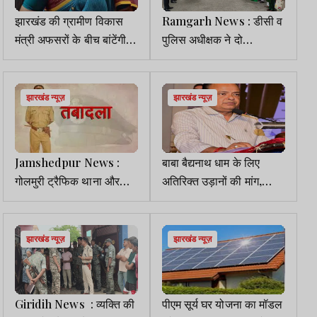
झारखंड की ग्रामीण विकास
Ramgarh News : डीसी व
मंत्री अफसरों के बीच बांटेंगी
पुलिस अधीक्षक ने दो
बोलेरो
जागरूकता वाहनों को हरी झंडी
दिखाकर किया रवाना
झारखंड न्यूज़
झारखंड न्यूज़
Jamshedpur News :
बाबा बैद्यनाथ धाम के लिए
गोलमुरी ट्रैफिक थाना और
अतिरिक्त उड़ानों की मांग,
बर्मामाइंस थाना को मिले नए
इरफान अंसारी ने लिखा पत्र
प्रभारी
झारखंड न्यूज़
झारखंड न्यूज़
Giridih News : व्यक्ति की
पीएम सूर्य घर योजना का मॉडल