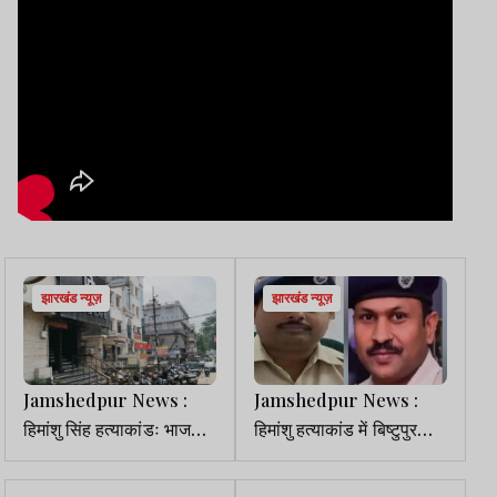
झारखंड न्यूज़
झारखंड न्यूज़
Jamshedpur News :
Jamshedpur News :
हिमांशु सिंह हत्याकांडः भाजपा
हिमांशु हत्याकांड में बिष्टुपुर
नेता नीरज सिंह का डीडी बार
थाना प्रभारी निलंबित, निरंजन
सील, डीसी ने दिए जांच के
कुमार बने नए थानेदार