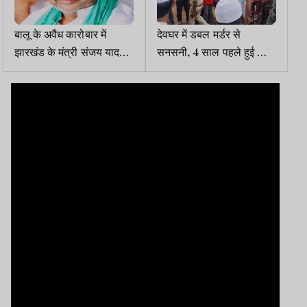
बालू के अवैध कारोबार में
देवघर में डबल मर्डर से
झारखंड के मंत्री संजय यादव
सनसनी, 4 साल पहले हुई थी
पर बिहार में आरोप तय
पति की हत्या, अब पत्नी-बेटे को
कुल्हाड़ी से काटा