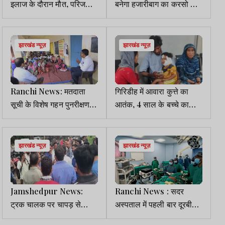
इलाज के दौरान मौत, परिजनों
बनेगा हजारीबाग का करसो गांव,
ने जमकर किया हंगामा
छह माह तक चलेगा विशेष सौर
ऊर्जा अभियान
झारखंड न्यूज़
झारखंड न्यूज़
Ranchi News: मतदाता
गिरिडीह में आवारा कुत्ते का
सूची के विशेष गहन पुनरीक्षण
आतंक, 4 साल के बच्चे का
को लेकर अलर्ट मोड में निर्वाचन
चेहरा नोचा, रिम्स रेफर
आयोग
झारखंड न्यूज़
झारखंड न्यूज़
Jamshedpur News:
Ranchi News : सदर
ट्रक चालक पर चापड़ से
अस्पताल में पहली बार दूरबीन
जानलेवा हमला, हालत गंभीर
विधि से 1.45 किलो की तिल्ली