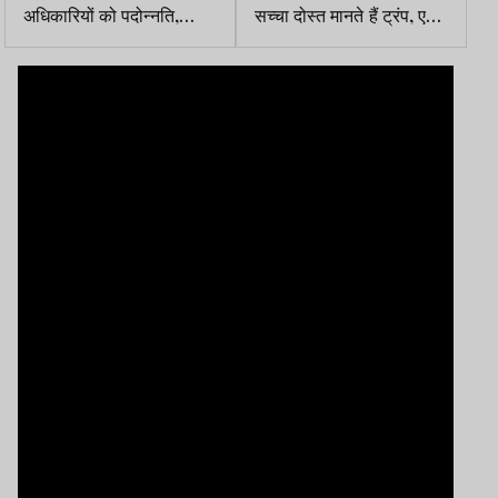
अधिकारियों को पदोन्नति,
सच्चा दोस्त मानते हैं ट्रंप, एक
विभिन्न ग्रेड के प्रमोशन आदेश
बार सुबह 6 बजे फोन करने को
जारी
तैयार थे