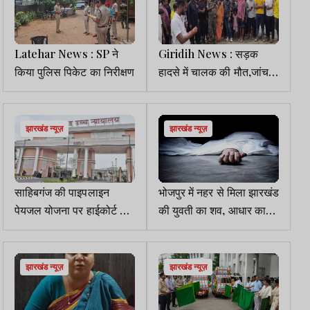
Latehar News : SP ने
Giridih News : सड़क
किया पुलिस पिकेट का निरीक्षण
हादसे में चालक की मौत,जांच में
जुटी पुलिस
झारखंड न्यूज़
झारखंड न्यूज़
साहिबगंज की पाइपलाइन
भोजपुर में नहर से मिला झारखंड
पेयजल योजना पर हाईकोर्ट ने
की युवती का शव, आधार कार्ड
मांगी अनुपालन रिपोर्ट
से हुई पहचान
झारखंड न्यूज़
झारखंड न्यूज़