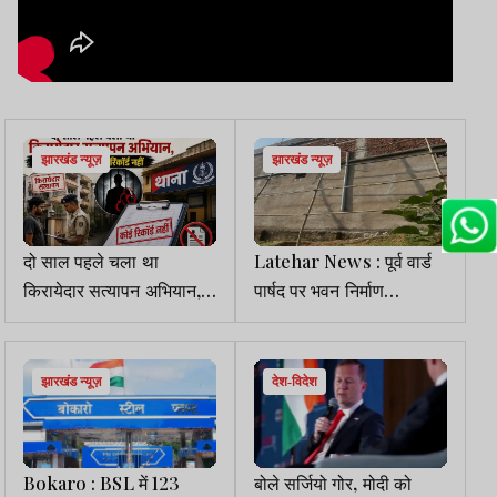
झारखंड न्यूज़
झारखंड न्यूज़
दो साल पहले चला था
Latehar News : पूर्व वार्ड
किरायेदार सत्यापन अभियान,
पार्षद पर भवन निर्माण
आज रांची के छह थानों में एक
नियमावली का पालन नहीं करने
भी रिकॉर्ड नहीं
का आरोप
झारखंड न्यूज़
देश-विदेश
Bokaro : BSL में 123
बोले सर्जियो गोर, मोदी को