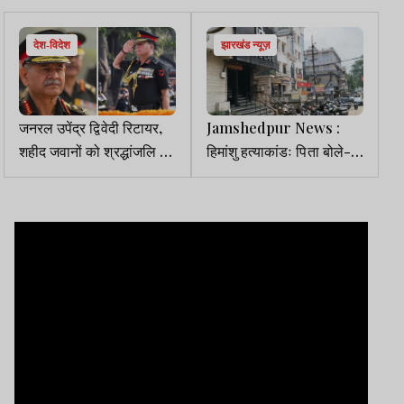
देश-विदेश
झारखंड न्यूज़
जनरल उपेंद्र द्विवेदी रिटायर,
Jamshedpur News :
शहीद जवानों को श्रद्धांजलि दी,
हिमांशु हत्याकांडः पिता बोले-
जनरल धीरज सेठ नये आर्मी
आरोपियों का एनकाउंटर होने के
चीफ बने
बाद ही उठेगा बेटे का शव