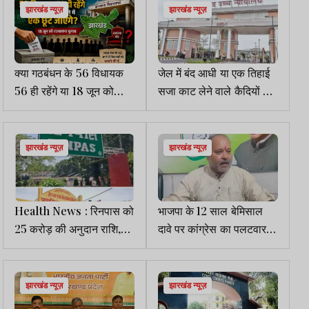
झारखंड न्यूज़
झारखंड न्यूज़
क्या गठबंधन के 56 विधायक
जेल में बंद आधी या एक तिहाई
56 ही रहेंगे या 18 जून को
सजा काट लेने वाले कैदियों की
रास्ते में एक छूट जाएंगे!
रिहाई पर HC ने सरकार से
मांगा जवाब व सुझाव
झारखंड न्यूज़
झारखंड न्यूज़
Health News : रिनपास को
भाजपा के 12 साल बेमिसाल
25 करोड़ की अनुदान राशि,
दावे पर कांग्रेस का पलटवार,
गांधीनगर PHC भवन निर्माण के
गिनायी बेरोजगारी और महंगाई
लिए 9.46 लाख अंतिम किश्त
जारी
झारखंड न्यूज़
झारखंड न्यूज़