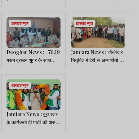
समीक्षा, दिये कई दिशा-निर्देश
हटाओ अभियान
झारखंड न्यूज़
झारखंड न्यूज़
Deoghar News : 76.19
Jamtara News : चौकीदार
ग्राम ब्राउन शुगर के साथ
नियुक्ति में देरी से अभ्यर्थियों में
महिला समेत 6 तस्कर गिरफ्तार
आक्रोश, DC को सौंपा ज्ञापन
झारखंड न्यूज़
Jamtara News : बूथ स्तर
के कार्यकर्ता ही पार्टी की असली
ताकत, संगठन को और मजबूत
बनाएं- विनोद पाण्डेय