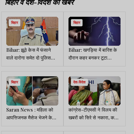
बिहार व देश-विदेश की खबरें
बिहार
बिहार
Bihar: झूठे केस में फंसाने
Bihar: खगड़िया में बारिश के
वाले दारोगा समेत दो पुलिसकर्मी
दौरान कहर बनकर टूटा
सस्पेंड, चलेगा विभागीय
वज्रपात, पिता-पुत्र समेत 5
कार्रवाई
की मौत, 3 घायल
बिहार
देश-विदेश
Saran News : महिला को
कांग्रेस-टीएमसी ने विलय की
आपत्तिजनक मैसेज भेजने के
खबरों को सिरे से नकारा, कहा,
आरोप में ASI सस्पेंड, विभागीय
सोनिया गांधी-ममता की
कार्रवाई शुरू
मुलाकात निजी थी