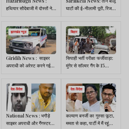
Hazaribagh News :
Saraikela News: तीन बालू
हथियार सौदेबाजी में दोस्तों ने
घाटों की ई-नीलामी पूरी, रिजर्व
प्रमोद की हत्या कर शव बालू में
प्राइस से करीब दोगुना मिला
गाड़ा, दो गिरफ्तार
राजस्व
झारखंड न्यूज़
बिहार
Giridih News : साइबर
सिपाही भर्ती परीक्षा फर्जीवाड़ा:
अपराधी को अरेस्ट करने गई
मुंगेर से सॉल्वर गैंग के 15
पुलिस टीम पर हमला, पेट्रोलिंग
आरोपी गिरफ्तार, पटना ले गई
वाहन क्षतिग्रस्त
पुलिस
देश-विदेश
देश-विदेश
National News : भगौड़े
कल्याण बनर्जी का गुस्सा फूटा,
साइबर अपराधी और गैंगस्टर
ममता से कहा, पार्टी में मैं रहूंगा