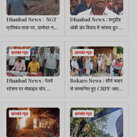
Dhanbad News : NGT
Dhanbad News : घनुडीह
प्रतिबंध ताक पर, दामोदर नदी
ओबी डंप विवाद में सांसद ढुल्लू
से अवैध बालू खनन जारी, 400
महतो की एंट्री, सिंह मेंशन व
CFT बालू लदे दो मिनी ट्रक
बीसीसीएल पर साधा निशाना
जब्त
झारखंड न्यूज़
झारखंड न्यूज़
Dhanbad News : रेलवे
Bokaro News : शौर्य चक्र
स्टेशन पर मोबाइल चोर
से सम्मानित हुए CRPF जवान
गिरफ्तार, महिला यात्री का
का हुआ स्वागत
चोरी हुआ फोन बरामद
झारखंड न्यूज़
झारखंड न्यूज़