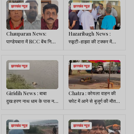
झारखंड न्यूज़
झारखंड न्यूज़
Chauparan News:
Hazaribagh News :
पाण्डेयबारा में RCC बेंच निर्माण
स्कूटी-हाइवा की टक्कर में
पर उठे सवाल, गुणवत्ता व खर्च
युवक की मौत , गांव में पसरा
को लेकर विवाद
मातम
झारखंड न्यूज़
झारखंड न्यूज़
Giridih News : बाबा
Chatra : कोयला वाहन की
दुखःहरण नाथ धाम के पास नदी
चपेट में आने से बुजुर्ग की मौत,
में मिला शव, जांच में जुटी पुलिस
चालक की गिरफ्तारी की मांग
झारखंड न्यूज़
झारखंड न्यूज़