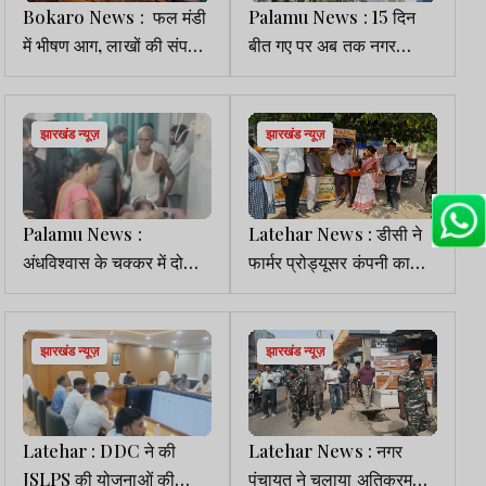
Bokaro News : फल मंडी
Palamu News : 15 दिन
में भीषण आग, लाखों की संपत्ति
बीत गए पर अब तक नगर
जलकर राख
आयुक्त की नहीं हुई नियुक्ति,
कई कार्य प्रभावित
झारखंड न्यूज़
झारखंड न्यूज़
Palamu News :
Latehar News : डीसी ने
अंधविश्वास के चक्कर में दो
फार्मर प्रोड्यूसर कंपनी का
परिवारों में झगड़ा, जमकर चले
किया उद्घाटन,आम बिक्री की
लाठी-डंडे, छह घायल
शुरुआत
झारखंड न्यूज़
झारखंड न्यूज़
Latehar : DDC ने की
Latehar News : नगर
JSLPS की योजनाओं की
पंचायत ने चलाया अतिक्रमण