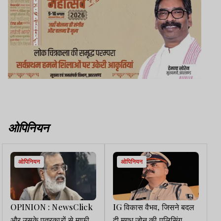
ओपिनियन
ओपिनियन
ओपिनियन
OPINION : NewsClick
IG विकास वैभव, जिसने बदल
और उसके पत्रकारों से माफी
दी मगध जोन की पुलिसिंग,