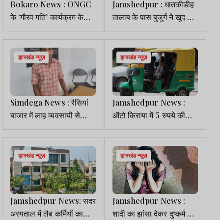
Bokaro News : ONGC
Jamshedpur : धातकीडीह
के ‘गौरव गति’ कार्यक्रम के
तालाब के पास बुजुर्ग ने खुद को
तहत दिव्यांगजनों को डीसी ने
लगाई आग, TMH में भर्ती
वितरण किए बैटरी रिक्शा
झारखंड न्यूज़
झारखंड न्यूज़
Simdega News : रैसियां
Jamshedpur News :
बाजार में लाह व्यवसायी से
ऑटो किराया में 5 रुपये की
दिनदहाड़े लूट, लुटेरों की
बढ़ोतरी , नई दरें शुक्रवार से
फायरिंग में बाल-बाल बचे
लागू
झारखंड न्यूज़
झारखंड न्यूज़
Jamshedpur News: सदर
Jamshedpur News :
अस्पताल में लैब कर्मियों का
शादी का झांसा देकर दुष्कर्म का