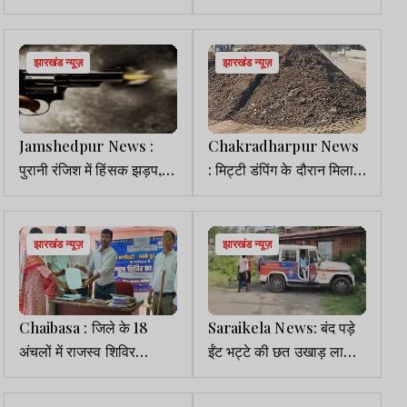
विरोध, कार्तिक महतो पर लगाया
आरोप, आरोपी गिरफ्तार
प्रताड़ना का आरोप
झारखंड न्यूज़
झारखंड न्यूज़
Jamshedpur News :
Chakradharpur News
पुरानी रंजिश में हिंसक झड़प,
: मिट्टी डंपिंग के दौरान मिला
मरीन ड्राइव के पास 3 राउंड
महिला का कंकाल, इलाके में
चली गोली, बाल-बाल बचे युवक
सनसनी
झारखंड न्यूज़
झारखंड न्यूज़
Chaibasa : जिले के 18
Saraikela News: बंद पड़े
अंचलों में राजस्व शिविर
ईंट भट्टे की छत उखाड़ लाखों
आयोजित, 692 मामलों का
की मशीनरी व उपकरण ले उड़े
त्वरित निष्पादन
चोर