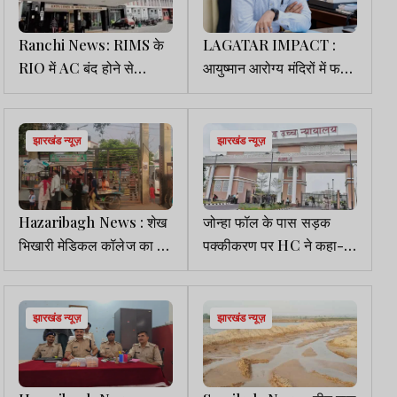
Ranchi News: RIMS के
LAGATAR IMPACT :
RIO में AC बंद होने से
आयुष्मान आरोग्य मंदिरों में फर्जी
ऑपरेशन रूका, एजेंसी पर होगी
प्रसव आंकड़ों पर जामताड़ा
FIR
DC ने सीएस को लगाई
फटकार
झारखंड न्यूज़
झारखंड न्यूज़
Hazaribagh News : शेख
जोन्हा फॉल के पास सड़क
भिखारी मेडिकल कॉलेज का मेन
पक्कीकरण पर HC ने कहा-
गेट बंद करने से मरीज व
प्रस्तावित प्लान पर जल्द
परिजन परेशान
NOC दे रेलवे
झारखंड न्यूज़
झारखंड न्यूज़