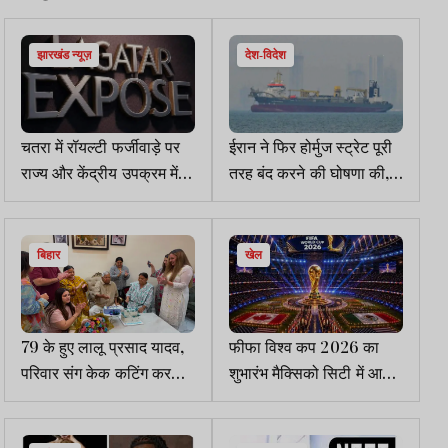
झारखंड न्यूज़
देश-विदेश
चतरा में रॉयल्टी फर्जीवाड़े पर
ईरान ने फिर होर्मुज स्ट्रेट पूरी
राज्य और केंद्रीय उपक्रम में
तरह बंद करने की घोषणा की,
ठनी, फर्जी रजिस्टर गुम, घोटाले
दो जहाजों पर हमले का दावा
का दायरा बिहार तक
किया
बिहार
खेल
79 के हुए लालू प्रसाद यादव,
फीफा विश्व कप 2026 का
परिवार संग केक कटिंग कर
शुभारंभ मैक्सिको सिटी में आज
मनाया जन्मदिन
से, विजेता टीम को मिलेंगे 50
मिलियन डालर