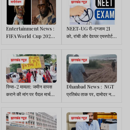
मनोरंजन
झारखंड न्यूज़
Entertainment News :
NEET-UG री-एग्जाम 21
FIFA World Cup 2026 :
को, रांची और देवघर एयरपोर्ट
ओपनिंग सेरेमनी में शकीरा व
पर वायुसेना पहुंचाएगी
बर्ना बॉय बिखेरेंगे जलवा
प्रश्नपत्र
झारखंड न्यूज़
झारखंड न्यूज़
रिम्स-2 मामला: जमीन वापस
Dhanbad News : NGT
कराने की मांग पर पैदल मार्च
प्रतिबंध ताक पर, दामोदर नदी
कर हजारों रैयत पहुंचे
से अवैध बालू खनन जारी, 400
मोरहाबादी
CFT बालू लदे दो मिनी ट्रक
जब्त
झारखंड न्यूज़
झारखंड न्यूज़