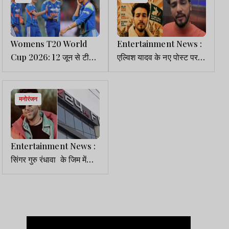
Womens T20 World
Entertainment News :
Cup 2026: 12 जून से टी20
एल्विश यादव के नए पोस्ट पर
वर्ल्ड कप का आगाज, भारत
बवाल, CJP टिप्पणी के बाद
ग्रुप ऑफ डेथ में
फ्री गाजर वाली पार्टी ने मचाई
हलचल
मनोरंजन
Entertainment News :
सिंगर गुरु रंधावा के जिम में
ताबड़तोड़ फायरिंग, लॉरेंस
बिश्नोई ने ली जिम्मेदारी