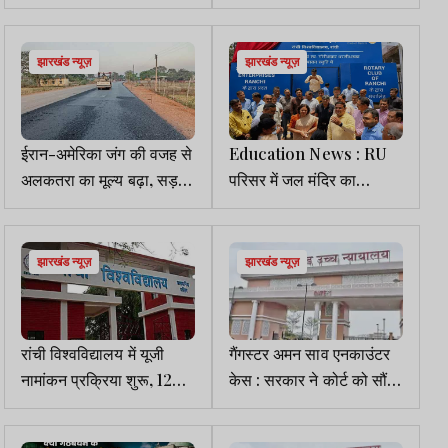
बारिश शुरू, 9 जिलों में ऑरेंज
ऑपरेटर रमन कुमार से ACB
अलर्ट
की पूछताछ शुरू
झारखंड न्यूज़
झारखंड न्यूज़
ईरान-अमेरिका जंग की वजह से
Education News : RU
अलकतरा का मूल्य बढ़ा, सड़क
परिसर में जल मंदिर का
निर्माण प्रभावित
उद्घाटन, छात्रों को मिलेगा शुद्ध
पेयजल
झारखंड न्यूज़
झारखंड न्यूज़
रांची विश्वविद्यालय में यूजी
गैंगस्टर अमन साव एनकाउंटर
नामांकन प्रक्रिया शुरू, 12
केस : सरकार ने कोर्ट को सौंपी
जून से करें आवेदन
CID की केस डायरी व संबंधित
दस्तावेज