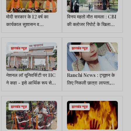
मोदी सरकार के 12 वर्ष का
विनय महतो मौत मामला : CBI
कार्यकाल सुशासन व
की क्लोजर रिपोर्ट के खिलाफ
जनकल्याण को है समर्पित:
पिता ने दायर की प्रोटेस्ट
बाबूलाल
पिटीशन
झारखंड न्यूज़
झारखंड न्यूज़
नेशनल लॉ यूनिवर्सिटी पर HC
Ranchi News : ट्यूशन के
ने कहा - इसे आर्थिक रूप से
लिए निकली छात्रा लापता,
और मजबूत बनाएं
परिजनों ने जताई अपहरण की
आशंका
झारखंड न्यूज़
झारखंड न्यूज़