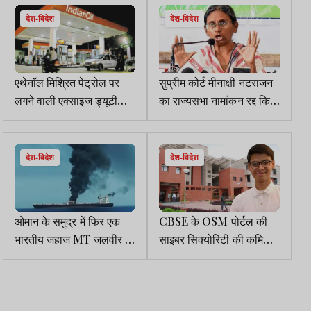
देश-विदेश
देश-विदेश
एथेनॉल मिश्रित पेट्रोल पर
सुप्रीम कोर्ट मीनाक्षी नटराजन
लगने वाली एक्साइज ड्यूटी
का राज्यसभा नामांकन रद्द किये
खत्म, सस्ता हो सकता है
जाने के मामले की सुनवाई
पेट्रोल, जेब को मिलेगी राहत
शुक्रवार को करेगा
देश-विदेश
देश-विदेश
ओमान के समुद्र में फिर एक
CBSE के OSM पोर्टल की
भारतीय जहाज MT जलवीर पर
साइबर सिक्योरिटी की कमियों
हमला, लगातार हो रहे हैं हमले
पर ब्लॉग लिखने वाले निसर्ग को
IIT कानपुर में जॉब