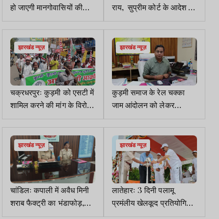
हो जाएगी मानगोवासियों की
राय, सुप्रीम कोर्ट के आदेश का
पानी की समस्या
अनुपालन न करना दुर्भाग्यपूर्ण
झारखंड न्यूज़
झारखंड न्यूज़
चक्रधरपुरः कुड़मी को एसटी में
कुड़मी समाज के रेल चक्का
शामिल करने की मांग के विरोध
जाम आंदोलन को लेकर
में आदिवासियों ने निकाली
चक्रधरपुर रेलवे हाई अलर्ट पर
आक्रोश रैली
झारखंड न्यूज़
झारखंड न्यूज़
चांडिलः कपाली में अवैध मिनी
लातेहारः 3 दिनी पलामू
शराब फैक्ट्री का भंडाफोड़,
प्रमंलीय खेलकूद प्रतियोगिता
देसी कट्टा के साथ एक
शुरू, 5000 मीटर दौड़ में