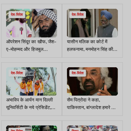
देश-विदेश
देश-विदेश
ऑपरेशन सिंदूर का खौफ, जैश-
यासीन मलिक का कोर्ट में
ए-मोहम्मद और हिजबुल
हलफनामा, मनमोहन सिंह की
मुजाहिदीन ने ठिकाना बदला,
जानकारी में की थी हाफिज
खैबर पख्तूनख्वा शिफ्ट हो गये
सईद से मुलाकात
देश-विदेश
देश-विदेश
अभाविप के आर्यन मान दिल्ली
सैम पित्रोदा ने कहा,
यूनिवर्सिटी के नये प्रेसिडेंट,
पाकिस्तान, बांग्लादेश हमारे घर
तीन पदों पर ABVP, एक पर
जैसा, राहुल की Gen-Z
NSUI का कब्जा
अपील का समर्थन किया,
भाजपा बरसी