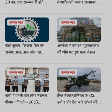
20 को, रक्षा राज्यमंत्री होंगे
में आदिवासी समाज राजभवन के
मुख्य अतिथि
समक्ष धरना देगा
झारखंड न्यूज़
झारखंड न्यूज़
चैंबर चुनावः किसके सिर पर
अरगोड़ा में बन रहा पुस्तकालय
सजेगा ताज, ताल ठोंक रहे
की थीम पर दुर्गा पूजा पंडाल
तुलसी व मल्होत्रा गुट
झारखंड न्यूज़
झारखंड न्यूज़
रांची में पहली बार होगा नेशनल
ईस्ट टेक्सट्रॉनियम 2025:
पीआर कॉन्क्लेव-2025,
ड्रोन और टैंक बने दर्शकों की
पोस्टर लॉन्च
पहली पसंद