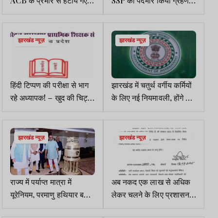
राकेश रंजन रांची के नए
बोले-जनता को बेहतर पुलिसिंग
एसएसपी, 30 IPS का तबादला
देना लक्ष्य
झारखंड न्यूज़
झारखंड न्यूज़
हिंदी टिप्पण की परीक्षा से भाग
झारखंड में चतुर्थ वर्गीय कर्मियों
रहे अध्यापक! – खुद की चिट्ठी
के लिए नई नियमावली, होंगे दो
में ढेरों गलतियां उजागर
कैडर
झारखंड न्यूज़
झारखंड न्यूज़
राज्य में पर्याप्त मात्रा में
अब नकद एक लाख से अधिक
यूरेनियम, परमाणु हथियार बनाने
लेकर चलने के लिए प्रशासन
में झारखंड दे सकता है खास
से प्रमाण पत्र लेने की जरूरत