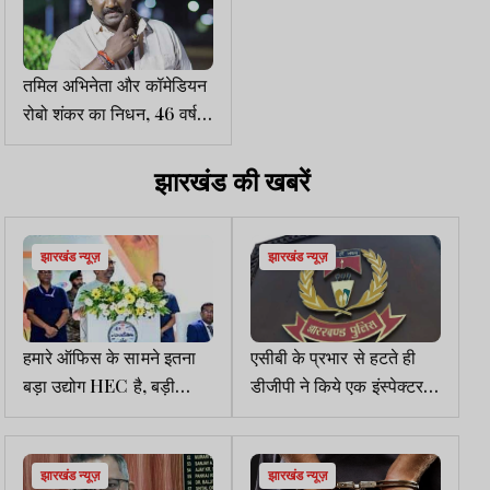
तमिल अभिनेता और कॉमेडियन
रोबो शंकर का निधन, 46 वर्ष
की उम्र में ली अंतिम सांस
झारखंड की खबरें
झारखंड न्यूज़
झारखंड न्यूज़
हमारे ऑफिस के सामने इतना
एसीबी के प्रभार से हटते ही
बड़ा उद्योग HEC है, बड़ी
डीजीपी ने किये एक इंस्पेक्टर व
तकलीफ होती है इसे डूबते
छह सिपाही का तबादला
देखते हुएः CM
झारखंड न्यूज़
झारखंड न्यूज़