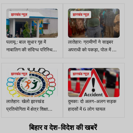
गिरफ्तार
राजेश सिंह विजेता
झारखंड न्यूज़
झारखंड न्यूज़
पलामू : बाल सुधार गृह में
लातेहारः ग्रामीणों ने साइबर
नाबालिग की संदिग्ध परिस्थिति
अपराधी को पकड़ा, पोल में बांध
में मौत, छानबीन जारी
कर पीटा
झारखंड न्यूज़
झारखंड न्यूज़
लातेहारः खेलो झारखंड
दुमकाः दो अलग-अलग सड़क
प्रतियोगिता में क्षेत्र शिक्षा
हादसों में 6 लोग घायल
पदाधिकारी पर पक्षपात का
आरोप
बिहार व देश-विदेश की खबरें