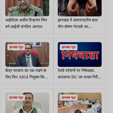
आईपीएस असीम विक्रांत मिंज
झारखंड में अंतरराष्ट्रीय बाल
बने आईजी संगठित अपराध
यौन शोषण नेटवर्क का
पर्दाफाश, दो गिरफ्तार
झारखंड न्यूज़
झारखंड न्यूज़
केंद्र सरकार का पक्ष रखने के
रेलवे स्टेशनों पर निषेधाज्ञा,
लिए फिर ASGI नियुक्त किए
कलकत्ता HC का सख्त निर्देश,
गए प्रशांत पल्लव
आंदोलन हो शांतिपूर्ण
झारखंड न्यूज़
झारखंड न्यूज़