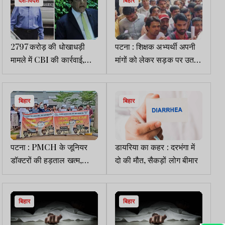
देश-विदेश
बिहार
2797 करोड़ की धोखाधड़ी
पटना : शिक्षक अभ्यर्थी अपनी
मामले में CBI की कार्रवाई,
मांगों को लेकर सड़क पर उतरे,
अनिल अंबानी और राणा कपूर
पुलिस बल तैनात
के खिलाफ आरोप पत्र दायर
बिहार
बिहार
पटना : PMCH के जूनियर
डायरिया का कहर : दरभंगा में
डॉक्टरों की हड़ताल खत्म,
दो की मौत, सैकड़ों लोग बीमार
सरकार से लिखित समझौते के
बाद सेवाएं बहाल
बिहार
बिहार