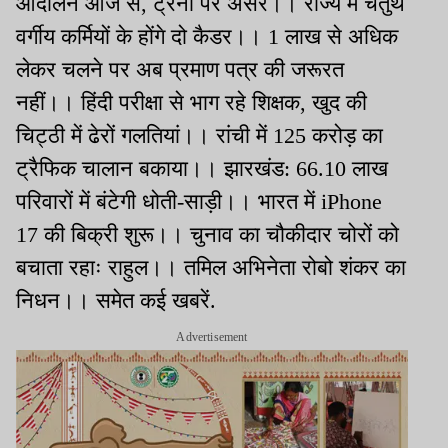
आंदोलन आज से, ट्रेनों पर असर।। राज्य में चतुर्थ
वर्गीय कर्मियों के होंगे दो कैडर।। 1 लाख से अधिक
लेकर चलने पर अब प्रमाण पत्र की जरूरत
नहीं।। हिंदी परीक्षा से भाग रहे शिक्षक, खुद की
चिट्ठी में ढेरों गलतियां।। रांची में 125 करोड़ का
ट्रैफिक चालान बकाया।। झारखंड: 66.10 लाख
परिवारों में बंटेगी धोती-साड़ी।। भारत में iPhone
17 की बिक्री शुरू।। चुनाव का चौकीदार चोरों को
बचाता रहाः राहुल।। तमिल अभिनेता रोबो शंकर का
निधन।। समेत कई खबरें.
Advertisement