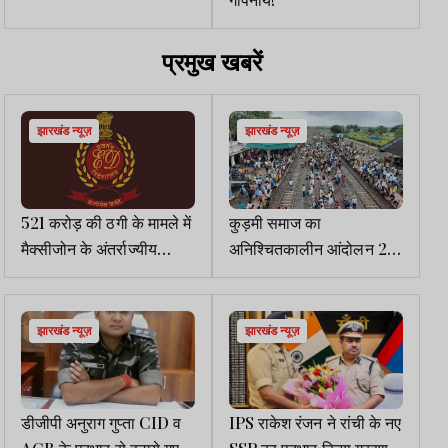
प्रमुख खबरें
झारखंड न्यूज़
झारखंड न्यूज़
521 करोड़ की ठगी के मामले में
कुड़मी समाज का
मैक्सीजोन के अंतर्राज्यीय
अनिश्चितकालीन आंदोलन 20
ठिकानों पर ईडी का छापा
से, रेल यातायात प्रभावित होने
की संभावना
झारखंड न्यूज़
झारखंड न्यूज़
डीजीपी अनुराग गुप्ता CID व
IPS राकेश रंजन ने रांची के नए
ACB के प्रभार से हटाये गए,
SSP का पदभार किया ग्रहण,