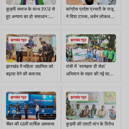
कुड़मी समाज के साथ 1931 से
कांग्रेस प्रदेश प्रभारी के राजू
हुए अन्याय का हो समाधान :
ने दिया टास्क, अर्बन लोकल
सुदेश महतो
बॉडी का काम अक्टूबर तक करें
पूरा
झारखंड न्यूज़
झारखंड न्यूज़
झारखंड में महिला उद्यमिता को
रांची में `स्वच्छता ही सेवा`
बढ़ावा देने की कवायद
अभियान के तहत की गई साफ-
सफाई
झारखंड न्यूज़
झारखंड न्यूज़
चैंबर की 61वीं वार्षिक आमसभा
कुड़मी की एसटी मांग के विरोध