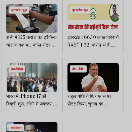
योगदानः CM
नहीं
झारखंड न्यूज़
झारखंड न्यूज़
रांची में 125 करोड़ का ट्रैफिक
झारखंड : 66.10 लाख परिवारों
चालान बकाया, कॉल सेंटर से
में बंटेगी 1.32 करोड़ धोती,
वसूली की तैयारी
साड़ी व लुंगी
देश-विदेश
देश-विदेश
भारत में iPhone 17 की
राहुल गांधी ने फिर एक्स पर
बिक्री शुरू, लोगों में जबरदस्त
पोस्ट किया, चुनाव का
क्रेज, आधी रात से स्टोर्स के
चौकीदार जागता रहा, चोरी
बाहर भीड़
देखता रहा, चोरों को बचाता रहा
मनोरंजन