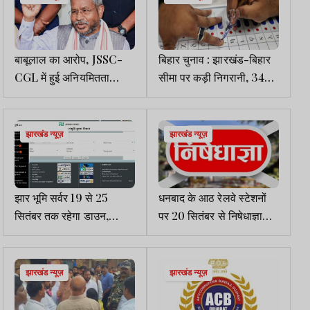
बाबूलाल का आरोप, JSSC-
बिहार चुनाव : झारखंड-बिहार
CGL में हुई अनियमितता
सीमा पर कड़ी निगरानी, 34
छिपाने के लिए हर हथकंडा
चेकपोस्ट बने
अपनाया
झारखंड न्यूज़
झारखंड न्यूज़
झार भूमि सर्वर 19 से 25
धनबाद के आठ रेलवे स्टेशनों
सितंबर तक रहेगा डाउन,
पर 20 सितंबर से निषेधाज्ञा
ऑनलाइन सेवाएं होंगी प्रभावित
लागू
झारखंड न्यूज़
झारखंड न्यूज़