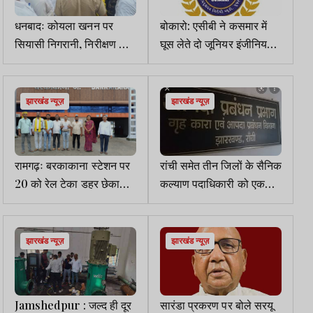
धनबादः कोयला खनन पर
बोकारो: एसीबी ने कसमार में
सियासी निगरानी, निरीक्षण को
घूस लेते दो जूनियर इंजीनियरों
झरिया पहुंचा विस की विशेष
को किया गिरफ्तार
समिति
झारखंड न्यूज़
झारखंड न्यूज़
रामगढ़ः बरकाकाना स्टेशन पर
रांची समेत तीन जिलों के सैनिक
20 को रेल टेका डहर छेका
कल्याण पदाधिकारी को एक
आंदोलन में भाग लेंगे कुड़मी
साल का सेवा विस्तार
समाज के लोग
झारखंड न्यूज़
झारखंड न्यूज़
Jamshedpur : जल्द ही दूर
सारंडा प्रकरण पर बोले सरयू