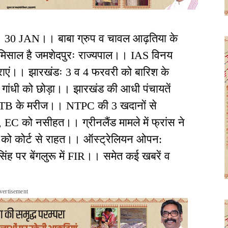
। 30 JAN।। बाबा ग्रुप व चावल आढ़तिया के
ी मिसाल है जमशेदपुरः राज्यपाल।। IAS विनय
त्राएं।। झारखंडः 3 व 4 फरवरी को बारिश के
गांधी को छोड़ा।। झारखंड की आधी पंचायतें
जार TB के मरीज।। NTPC की 3 खदानों से
 EC को नसीहत।। ग्रीनलैंड मामले में फ्रांस ने
ू को कोर्ट से राहत।। ऑस्ट्रेलियन ओपन:
ंह पर बेंगलुरू में FIR।। समेत कई खबरें व
vertisement