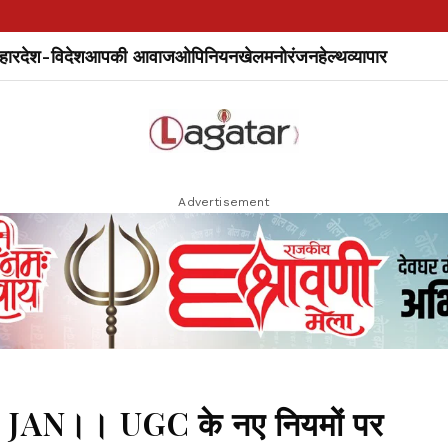
हार
देश-विदेश
आपकी आवाज
ओपिनियन
खेल
मनोरंजन
हेल्थ
व्यापार
Advertisement
0 JAN।। UGC के नए नियमों पर