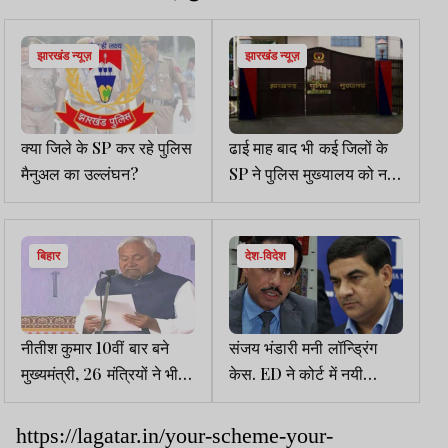
झारखंड न्यूज़
झारखंड न्यूज़
क्या जिले के SP कर रहे पुलिस
ढाई माह बाद भी कई जिलों के
मैनुअल का उल्लंघन?
SP ने पुलिस मुख्यालय को नहीं
भेजी DGP-IGP कॉन्फ्रेंस की
लंबित रिपोर्ट
बिहार
देश-विदेश
नीतीश कुमार 10वीं बार बने
संजय भंडारी मनी लॉन्ड्रिंग
मुख्यमंत्री, 26 मंत्रियों ने भी
केस. ED ने कोर्ट में नयी
ली शपथ, पीएम मोदी रहे मौजूद
चार्जशीट दाखिल की, रॉबर्ट
वाड्रा को आरोपी बनाया
https://lagatar.in/your-scheme-your-