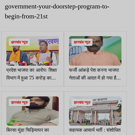
government-your-doorstep-program-to-
begin-from-21st
झारखंड न्यूज़
झारखंड न्यूज़
प्रदेश भाजपा का आरोपः शिक्षा
फर्जी आंकड़े पेश करना भाजपा
विभाग में हुआ 75 करोड़ का
नेताओं की आदत में हो गया है
`आधार स्कैम`
शुमारः कांग्रेस
झारखंड न्यूज़
झारखंड न्यूज़
बिरसा मुंडा चिड़ियाघर का
सहायक आचार्य भर्ती : संशोधित