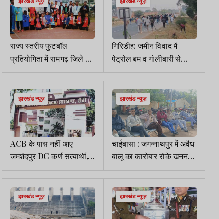
झारखंड न्यूज़
झारखंड न्यूज़
राज्य स्तरीय फुटबॉल
गिरिडीह: जमीन विवाद में
प्रतियोगिता में रामगढ़ जिले को
पेट्रोल बम व गोलीबारी से
दूसरा स्थान
दहशत
झारखंड न्यूज़
झारखंड न्यूज़
ACB के पास नहीं आए
चाईबासा : जगन्नाथपुर में अवैध
जमशेदपुर DC कर्ण सत्यार्थी,
बालू का कारोबार रोके खनन
एजेंसी ने 24 को फिर बुलाया
विभाग- मंगल सिंह बोबोंगा
झारखंड न्यूज़
झारखंड न्यूज़