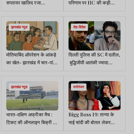
सप्लायर खालिद रजा
परिणाम पर HC की कड़ी
प्रतिबंधित मांसकांड का
फटकार, JSSC से सवाल –
नामजद अभियुक्त
अधिक अंक वालों को क्यों बाहर
किया गया?
झारखंड न्यूज़
देश-विदेश
मोतियाबिंद ऑपरेशन के आंकड़े
दिल्ली पुलिस की SC में दलील,
का खेल- झारखंड में चार-पांच
बुद्धिजीवी आतंकी ज्यादा
आंख वाले लोगों की भरमार
खतरनाक, शरजील इमाम, उमर
खालिद की जमानत याचिका का
विरोध
झारखंड न्यूज़
मनोरंजन
भारत-दक्षिण अफ्रीका मैच :
Bigg Boss 19: तान्या के
टिकट की ऑनलाइन बिक्री 21
भाई चांदी की बोतल लेकर
से, कीमत 1200 से 12000
पहुंचे, शहबाज के पापा ने की