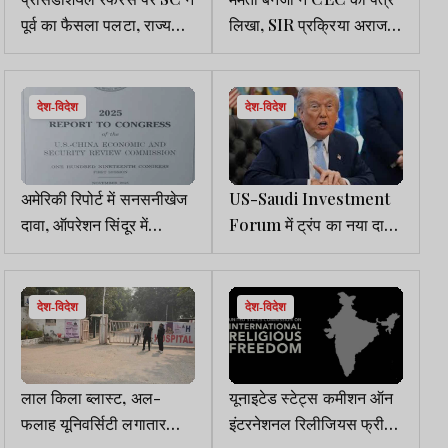
पूर्व का फैसला पलटा, राज्यपाल
लिखा, SIR प्रक्रिया अराजक
के लिए समयसीमा तय करना
और खतरनाक, हस्तक्षेप करें,
संविधान की भावना के खिलाफ
भाजपा का तंज, ममता घबरा
गयी हैं
देश-विदेश
देश-विदेश
अमेरिकी रिपोर्ट में सनसनीखेज
US-Saudi Investment
दावा, ऑपरेशन सिंदूर में
Forum में ट्रंप का नया दावा,
पाकिस्तान ने भारत को हराया,
350 फीसदी टैरिफ लगाने की
कांग्रेस ने कहा, हमारी
धमकी पर भारत-पाकिस्तान
डिप्लोमेसी को झटका लगा
संघर्ष रुका
देश-विदेश
देश-विदेश
लाल किला ब्लास्ट, अल-
यूनाइटेड स्टेट्स कमीशन ऑन
फलाह यूनिवर्सिटी लगातार
इंटरनेशनल रिलीजियस फ्रीडम