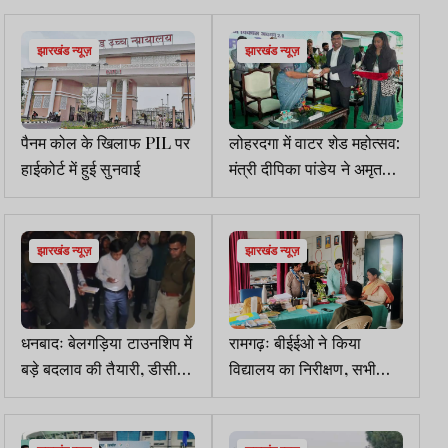
झारखंड न्यूज़
झारखंड न्यूज़
पैनम कोल के खिलाफ PIL पर
लोहरदगा में वाटर शेड महोत्सव:
हाईकोर्ट में हुई सुनवाई
मंत्री दीपिका पांडेय ने अमृत
सरोवर सहित कई परियोजनाओं
का किया लोकार्पण
झारखंड न्यूज़
झारखंड न्यूज़
धनबादः बेलगड़िया टाउनशिप में
रामगढ़ः बीईईओ ने किया
बड़े बदलाव की तैयारी, डीसी-
विद्यालय का निरीक्षण, सभी
एसएसपी ने किया निरीक्षण
शिक्षक रहे अनुपस्थित, शो-
कॉज