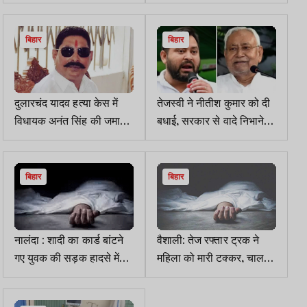
सुर्खियों में, 200 से ज्यादा
की रिपोर्ट में फिर बाबरी मस्जिद
डॉक्टर जांच एजेंसियों के निशाने
का मुद्दा
पर
बिहार
बिहार
दुलारचंद यादव हत्या केस में
तेजस्वी ने नीतीश कुमार को दी
विधायक अनंत सिंह की जमानत
बधाई, सरकार से वादे निभाने
याचिका खारिज
की उम्मीद जताई
बिहार
बिहार
नालंदा : शादी का कार्ड बांटने
वैशाली: तेज रफ्तार ट्रक ने
गए युवक की सड़क हादसे में
महिला को मारी टक्कर, चालक
मौत, बहनोई की हालत गंभीर
गिरफ्तार