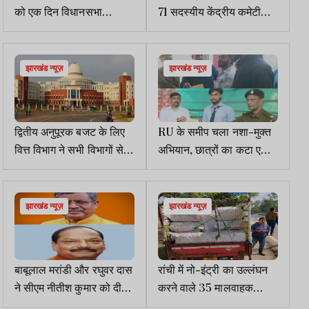
को एक दिन विधानसभा
71 सदस्यीय केंद्रीय कमेटी
अध्यक्ष बनने का मिलेगा अवसर
घोषित, 20 दिसंबर को शपथ
ग्रहण
झारखंड न्यूज़
झारखंड न्यूज़
द्वितीय अनुपूरक बजट के लिए
RU के समीप चला नशा-मुक्त
वित्त विभाग ने सभी विभागों से
अभियान, छात्रों का कटा एक-
मांगा प्रस्ताव, 27 नवंबर तक
एक हजार का चालान
उपलब्ध कराने का निर्देश
झारखंड न्यूज़
झारखंड न्यूज़
बाबूलाल मरांडी और रघुवर दास
रांची में नो-इंट्री का उल्लंघन
ने सीएम नीतीश कुमार को दी
करने वाले 35 मालवाहक
बधाई
वाहनों पर हुई कार्रवाई