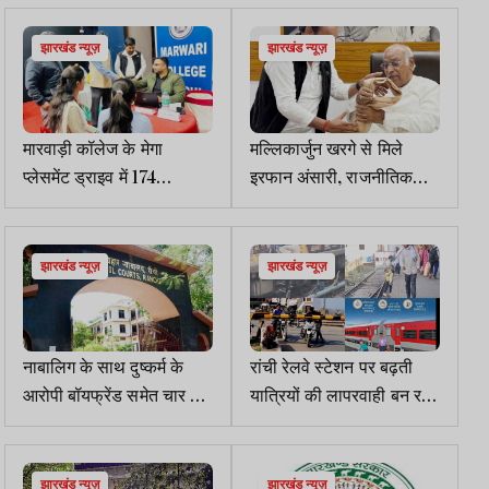
बैठक
झारखंड न्यूज़
झारखंड न्यूज़
मारवाड़ी कॉलेज के मेगा
मल्लिकार्जुन खरगे से मिले
प्लेसमेंट ड्राइव में 174
इरफान अंसारी, राजनीतिक
अभ्यर्थियों का चयन
हालात पर हुई विस्तृत चर्चा
झारखंड न्यूज़
झारखंड न्यूज़
नाबालिग के साथ दुष्कर्म के
रांची रेलवे स्टेशन पर बढ़ती
आरोपी बॉयफ्रेंड समेत चार को
यात्रियों की लापरवाही बन रही
22 नवंबर को सुनाई जाएगी
जानलेवा
सजा
झारखंड न्यूज़
झारखंड न्यूज़