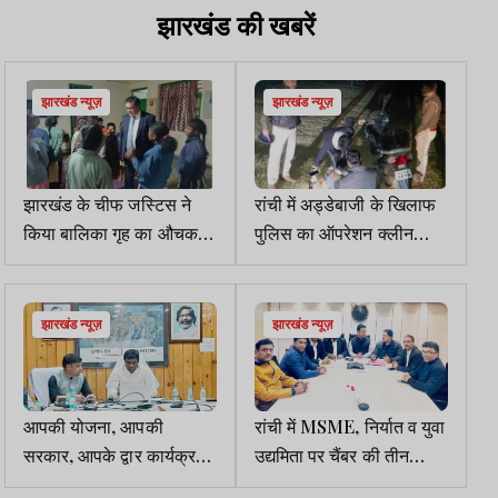
तक
एंट्री, मालती के घर से नहीं
झारखंड की खबरें
आया कोई
झारखंड न्यूज़
झारखंड न्यूज़
झारखंड के चीफ जस्टिस ने
रांची में अड्डेबाजी के खिलाफ
किया बालिका गृह का औचक
पुलिस का ऑपरेशन क्लीन
निरीक्षण
स्वीप, 203 पकड़ाए
झारखंड न्यूज़
झारखंड न्यूज़
आपकी योजना, आपकी
रांची में MSME, निर्यात व युवा
सरकार, आपके द्वार कार्यक्रम
उद्यमिता पर चैंबर की तीन
को सफल बनाने को लेकर
प्रमुख बैठकों में नई पहलें तय