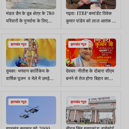
मंडल डैम के डूब क्षेत्र के 780
गढ़वाः ITBP कमांडेंट विवेक
परिवारों के पुनर्वास के लिए
कुमार पांडेय को लाल आतंक के
1407 एकड़ भूमि चिन्हित
सफाए के लिए सर्वश्रेष्ठ एंटी
नक्सल अभियान ट्रॉफी
झारखंड न्यूज़
झारखंड न्यूज़
दुमकाः भगवान कार्तिकेय के
देवघरः नीतीश के दोबारा सीएम
वार्षिक पूजन व मेले में उमड़े
बनने से तेज होगा बिहार का
श्रद्धालु
विकास- ध्रुव प्रसाद
झारखंड न्यूज़
झारखंड न्यूज़
झारखंड सरकार को 2000
नीरज सिंह हत्याकांड: हाईकोर्ट