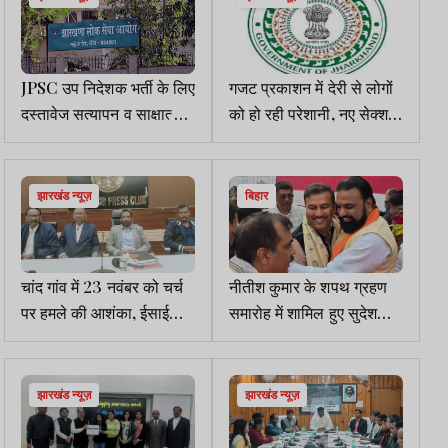
JPSC उप निदेशक भर्ती के लिए
गजट प्रकाशन में देरी से लोगों
दस्तावेज सत्यापन व साक्षात्कार
को हो रही परेशानी, नए सेक्शन
की तिथि घोषित
ऑफिसर की पोस्टिंग नहीं
झारखंड न्यूज़
बिहार
चांद गांव में 23 नवंबर को चर्च
नीतीश कुमार के शपथ ग्रहण
पर हमले की आशंका, ईसाई
समारोह में शामिल हुए सुदेश
संगठनों ने जताई चिंता
महतो
झारखंड न्यूज़
झारखंड न्यूज़