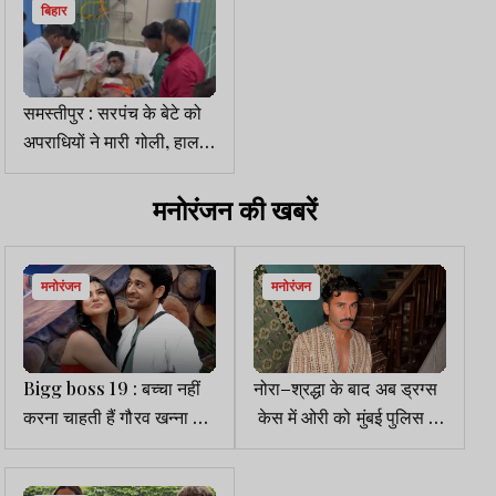
बिहार
समस्तीपुर : सरपंच के बेटे को
अपराधियों ने मारी गोली, हालत
नाजुक
मनोरंजन की खबरें
मनोरंजन
मनोरंजन
Bigg boss 19 : बच्चा नहीं
नोरा–श्रद्धा के बाद अब ड्रग्स
करना चाहती हैं गौरव खन्ना की
केस में ओरी को मुंबई पुलिस का
पत्नी आकांक्षा, बोलीं - फ्यूचर में
समन
भी मुश्किल...