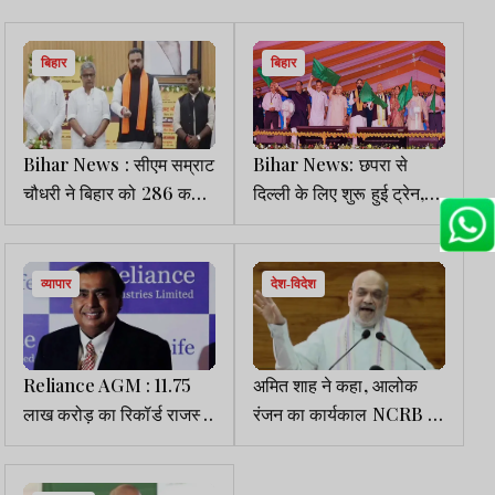
बिहार
बिहार
Bihar News : सीएम सम्राट
Bihar News: छपरा से
चौधरी ने बिहार को 286 करोड़
दिल्ली के लिए शुरू हुई ट्रेन,
की योजनाओं की दी सौगात
रेल मंत्री-सीएम ने दिखाई हरी
झंडी
व्यापार
देश-विदेश
Reliance AGM : 11.75
अमित शाह ने कहा, आलोक
लाख करोड़ का रिकॉर्ड राजस्व
रंजन का कार्यकाल NCRB के
और 95,754 करोड़ का शुद्ध
इतिहास में सुनहरे अक्षरों में
लाभ कमाया
लिखा जायेगा