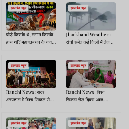
झारखंड न्यूज़
झारखंड न्यूज़
घोड़े किसके थे, लगाम किसके
Jharkhand Weather :
हाथ थी? महागठबंधन के घाव
रांची समेत कई जिलों में तेज
पर कौन लगाएगा मरहम और
हवा व बारिश की चेतावनी,
कौन छिड़क रहा नमक
डालटनगंज अब भी तप रहा
झारखंड न्यूज़
झारखंड न्यूज़
Ranchi News: सदर
Ranchi News: विश्व
अस्पताल में विश्व सिकल सेल
सिकल सेल दिवस आज,
दिवस पर जागरूकता कार्यक्रम
जागरूकता व जांच पर जोर
झारखंड न्यूज़
झारखंड न्यूज़