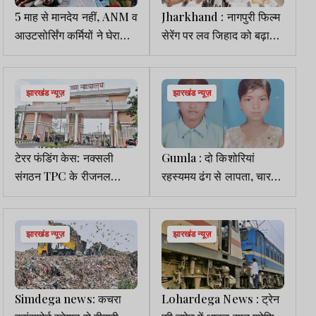
5 माह से मानदेय नहीं, ANM व
Jharkhand : नागपुरी फिल्म
आउटसोर्सिंग कर्मियों ने घेरा
सेरेंग पर लव जिहाद को बढ़ावा
सिविल सर्जन कार्यालय
देने का आरोप
झारखंड न्यूज़
झारखंड न्यूज़
टेरर फंडिंग केस: नक्सली
Gumla : दो किशोरियां
संगठन TPC के रीजनल
रहस्यमय ढंग से लापता, चार
कमांडर कोहराम को नहीं मिली
दिन बाद भी नहीं मिला कोई
हाईकोर्ट से बेल
सुराग
झारखंड न्यूज़
झारखंड न्यूज़
Simdega news: कचरा
Lohardega News : ट्रेन