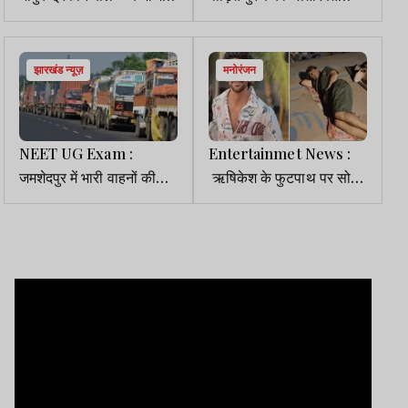
के धनबल की साजिश
मुआवजा के रूप में 15 लाख देने
का HC का आदेश
झारखंड न्यूज़
मनोरंजन
NEET UG Exam :
Entertainmet News :
जमशेदपुर में भारी वाहनों की
ऋषिकेश के फुटपाथ पर सोते
नो-एंट्री, प्रशासन ने जारी की
नजर आए सुनील ग्रोवर,
ट्रैफिक एडवाइजरी
लिखा- तारे जमीन पर