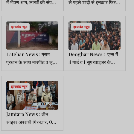
में भीषण आग, लाखों की संपत्ति
से पहले शादी से इनकार फिर
जलकर राख
भागी प्रेमी के साथ, पिता ने
निकाली शव यात्रा
झारखंड न्यूज़
झारखंड न्यूज़
Latehar News : ग्राम
Deoghar News : एम्स में
प्रधान के साथ मारपीट व लूट
4 गार्ड व 1 सुपरवाइजर के
मामले में 11 पर FIR
निलंबन के विरोध में धरना
झारखंड न्यूज़
Jamtara News : तीन
साइबर अपराधी गिरफ्तार, 09
मोबाइल व 22 सिम कार्ड बरामद