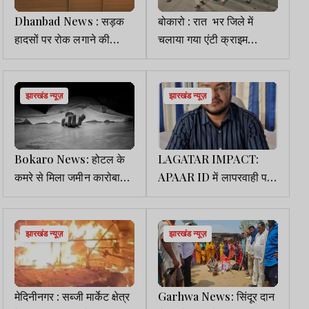
Dhanbad News : सड़क
बोकारो : रात भर जिले में
हादसों पर रोक लगाने की
चलाया गया एंटी क्राइम
कबायद, अवैध कट होंगे बंद,
अभियान, पुलिस ने कई वाहनों
वाहन जांच अभियान होगा तेज
से वसूला जुर्माना
झारखंड न्यूज़
झारखंड न्यूज़
Bokaro News: होटल के
LAGATAR IMPACT:
कमरे से मिला जमीन कारोबारी
APAAR ID में लापरवाही पर
का शव
DEO का सख्त आदेश,
प्रधानाध्यापकों का वेतन रोकने
की चेतावनी
झारखंड न्यूज़
झारखंड न्यूज़
मेदिनीनगर : सब्जी मार्केट क्षेत्र
Garhwa News: सिंदूर दान