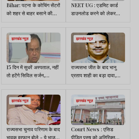
Bihar: पटना के कोचिंग सेंटरों
NEET UG : एडमिट कार्ड
को शहर से बाहर बसाने की
डाउनलोड करने को लेकर
योजना, सरकार देगी सुविधा
NTA ने जारी की सलाह, फर्जी
संदेशों से सावधान रहने की
अपील
झारखंड न्यूज़
झारखंड न्यूज़
15 दिन में सुधरें अस्पताल, नहीं
राज्यसभा जीत के बाद भानु
तो हटेंगे सिविल सर्जन,
प्रताप शाही का बड़ा दावा,
राज्यसभा हार पर भी गरजे
कांग्रेस विधायकों को धन्यवाद,
इरफान
टिकट का भी भरोसा
झारखंड न्यूज़
झारखंड न्यूज़
राज्यसभा चुनाव परिणाम के बाद
Court News : एसिड
भावुक इरफान बोले - ये भाजपा
पीड़ित पुरुष को अतिरिक्त