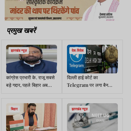
प्रमुख खबरें
झारखंड न्यूज़
देश-विदेश
कांग्रेस प्रभारी के. राजू सबसे
दिल्ली हाई कोर्ट का
बड़े गद्दार, पहले बिहार अब
Telegram पर लगा बैन
झारखंड में की गद्दारी- सुरेश
हटाने से इनकार, NEET
पासवान
परीक्षा को लेकर सरकार ने
लगाया है प्रतिबंध
बिहार
झारखंड न्यूज़