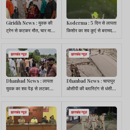
Giridih News : युवक की
Koderma : 5 दिन से लापता
ट्रेन से कटकर मौत, चार माह
किशोर का शव कुएं से बरामद,
पहले हुई थी शादी
जांच में जुटी पुलिस
झारखंड न्यूज़
झारखंड न्यूज़
Dhanbad News : लापता
Dhanbad News : चापापुर
युवक का शव पेड़ से लटका
ओसीपी की ब्लास्टिंग से धंसी
मिला, परिजनों ने जताई हत्या
ग्रामीण सड़क, भड़के लोगों ने
की आशंका
बंद कराया खनन कार्य
झारखंड न्यूज़
झारखंड न्यूज़