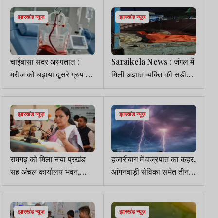
में जुटी पुलिस
गिरफ्तार
झारखंड न्यूज़
झारखंड न्यूज़
चाईबासा सदर अस्पताल :
Saraikela News : जंगल में
मरीज को चढ़ाया दूसरे ग्रुप का
मिली अज्ञात व्यक्ति की सड़ी-
ब्लड, हड़कंप मचा, जांच कमेटी
गली लाश, पहचान में जुटी
गठित
पुलिस
झारखंड न्यूज़
झारखंड न्यूज़
रामगढ़ को मिला नया प्रखंड
हजारीबाग में वज्रपात का कहर,
सह अंचल कार्यालय भवन,
आंगनबाड़ी सेविका समेत तीन
मंत्री दीपिका पांडेय ने किया
लोगों की मौत
उद्घाटन
झारखंड न्यूज़
झारखंड न्यूज़