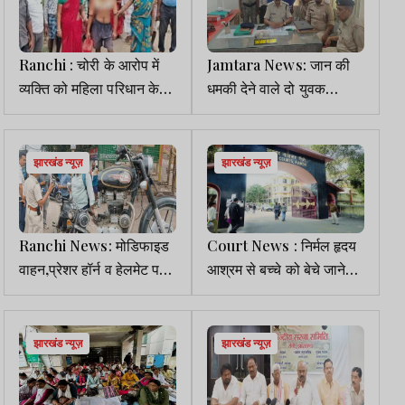
Ranchi : चोरी के आरोप में
Jamtara News: जान की
व्यक्ति को महिला परिधान के
धमकी देने वाले दो युवक
कपड़े पहनाकर घुमाया पूरा गांव
गिरफ्तार, देसी कट्टा बरामद
झारखंड न्यूज़
झारखंड न्यूज़
Ranchi News: मोडिफाइड
Court News : निर्मल हृदय
वाहन,प्रेशर हॉर्न व हेलमेट पर
आश्रम से बच्चे को बेचे जाने
पुलिस की पैनी नजर, कट रहा
मामले में आया फैसला, दो
चालान
आरोपी बरी
झारखंड न्यूज़
झारखंड न्यूज़