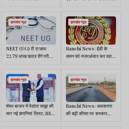
WhatsApp पर भेजे जाएंगे
करने की जरूरत नहीं, NTA ने
आधिकारिक अपडेट, NTA ने
जारी किया स्पष्टीकरण
जारी की एडवाइजरी
झारखंड न्यूज़
झारखंड न्यूज़
NEET (UG) री एग्जाम:
Ranchi News: ईडी के
22.79 लाख छात्र देंगे परीक्षा,
समन को नजरअंजार कर रहा है
NTA ने किए कड़े सुरक्षा
ज्ञान जयसवाल
इंतजाम
झारखंड न्यूज़
झारखंड न्यूज़
शेयर बाजार में वेदांता समूह की
Ranchi News: अलकतरा
चार नई कंपनियां लिस्ट, BSE
की बढ़ी कीमत पर सरकार
मुख्य कार्यकारी ने दी बधाई
सख्त, ठेकेदारों की मांग पर
जताई आपत्ति