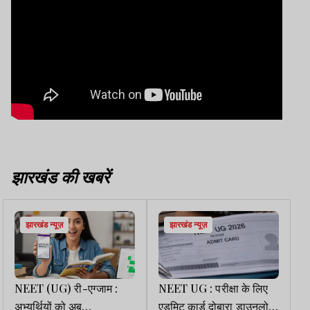
झारखंड की खबरें
झारखंड न्यूज़
झारखंड न्यूज़
NEET (UG) री-एग्जाम :
NEET UG : परीक्षा के लिए
अभ्यर्थियों को अब
एडमिट कार्ड दोबारा डाउनलोड