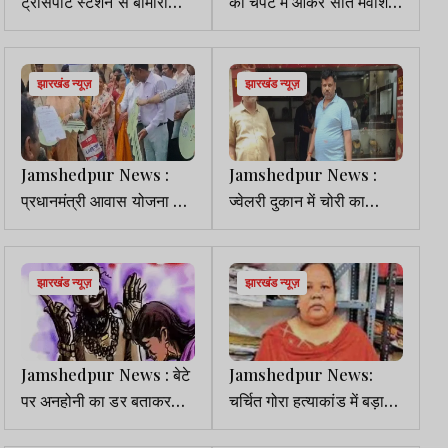
ट्रांसपोर्ट स्टेशन से बीमारी
की चपेट में आकर सात मवेशियों
फैलने की संभावना, दूसरे जगह
की मौत, ढाई घंटे बाधित रहा
स्थानांतरित की मांग
परिचालन
झारखंड न्यूज़
झारखंड न्यूज़
Jamshedpur News :
Jamshedpur News :
प्रधानमंत्री आवास योजना के
ज्वेलरी दुकान में चोरी का
तहत 340 परिवारों को सौंपी
खुलासा, सोने के गहनों के साथ
गई फ्लैटों की चाबी
खरीददार समेत 6 आरोपी
गिरफ्तार
झारखंड न्यूज़
झारखंड न्यूज़
Jamshedpur News : बेटे
Jamshedpur News:
पर अनहोनी का डर बताकर
चर्चित गोरा हत्याकांड में बड़ा
महिला से लाखों की ठगी , जांच
खुलासा, महिला सिपाही