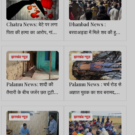
Chatra News: बेटे पर लगा
Dhanbad News :
पिता की हत्या का आरोप, गांव में
बरवाअड्डा में मिले शव की हुई
दहशत
पहचान, पंचायत समिति सदस्य
ने बेटे की हत्या की आशंका
जताई
झारखंड न्यूज़
झारखंड न्यूज़
Palamu News: शादी की
Palamu News : चर्च रोड से
तैयारी के बीच जर्जर छत टूटी,
अज्ञात युवक का शव बरामद,
तीन लोग घायल
जांच में जुटी पुलिस
झारखंड न्यूज़
झारखंड न्यूज़