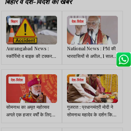
बिहार व देश-विदेश की खबरें
बिहार
देश-विदेश
Aurangabad News :
National News : PM की
स्कॉर्पियो व बाइक की टक्कर में
भारवासियों से अपील, 1 साल
दो युवकों की मौत
सोना ना खरीदें, पेट्रोल-डीजल
बचाएं व WFH काम करें
देश-विदेश
देश-विदेश
सोमनाथ का अमृत महोत्सव
गुजरात : प्रधानमंत्री मोदी ने
अगले एक हजार वर्षों के लिए
सोमनाथ महादेव के दर्शन किये,
भारत की प्रेरणा का महोत्सव है
पूजा-अर्चना की, कुंभाभिषेक
: पीएम मोदी
किया