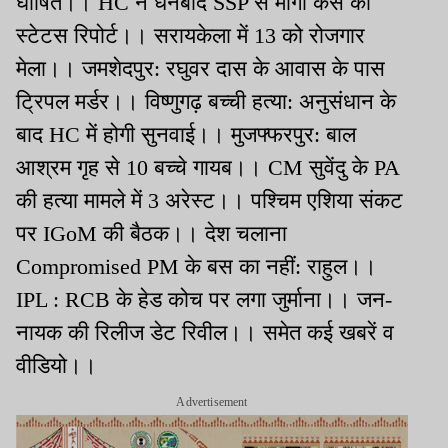
घोषित।। HC ने धनबाद SSP से मांगी केस की
स्टेटस रिपोर्ट।। सरायकेला में 13 को रोजगार
मेला।। जमशेदपुर: रघुवर दास के आवास के पास
ट्रिपल मर्डर।। विष्णुगढ़ बच्ची हत्या: अनुसंधान के
बाद HC में होगी सुनवाई।। मुजफ्फरपुर: बाल
आश्रम गृह से 10 बच्चे गायब।। CM सुवेंदु के PA
की हत्या मामले में 3 अरेस्ट।। पश्चिम एशिया संकट
पर IGoM की बैठक।। देश चलाना
Compromised PM के बस का नहीं: राहुल।।
IPL : RCB के हेड कोच पर लगा जुर्माना।। जन-
नायक की रिलीज डेट रिवील।। समेत कई खबरें व
वीडियो।।
Advertisement