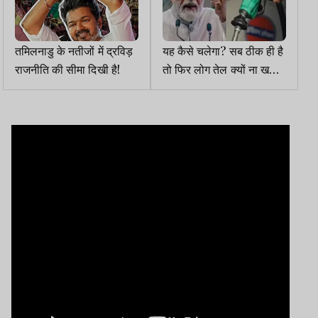
तमिलनाडु के नतीजों में द्रविड़
यह कैसे चलेगा? सब ठीक ही है
राजनीति की सीमा दिखी है!
तो फिर लोग तेल क्यों ना खरीदे
और सरकारें 50 गाड़ियों के
काफिले में क्यों चले?