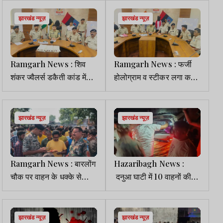
की मौत
झारखंड न्यूज़
झारखंड न्यूज़
Ramgarh News : शिव
Ramgarh News : फर्जी
शंकर ज्वैलर्स डकैती कांड में
होलोग्राम व स्टीकर लगा करते
बड़ी सफलता, जमीन में
थे विदेशी शराब की सप्लाई, दो
छिपाकर रखे जेवर बरामद
गिरफ्तार
झारखंड न्यूज़
झारखंड न्यूज़
Ramgarh News : बारलोंग
Hazaribagh News :
चौक पर वाहन के धक्के से
दनुआ घाटी में 10 वाहनों की
युवक की मौत, विरोध में 4 घंटे
आपस में भिड़त, कई घायल
सड़क जाम
झारखंड न्यूज़
झारखंड न्यूज़