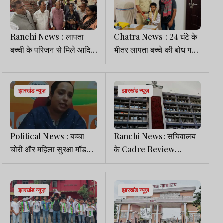
Ranchi News : लापता
Chatra News : 24 घंटे के
बच्ची के परिजन से मिले आदित्य
भीतर लापता बच्चे की बोध गया
साहू, सुरक्षित बरामदगी ना होने
से सकुशल बरामदगी
पर आंदोलन की चेतावनी
झारखंड न्यूज़
झारखंड न्यूज़
Political News : बच्चा
Ranchi News: सचिवालय
चोरी और महिला सुरक्षा मॉडल
के Cadre Review
पर बीजेपी ने सरकार को घेरा
Committee की बैठक कल
झारखंड न्यूज़
झारखंड न्यूज़