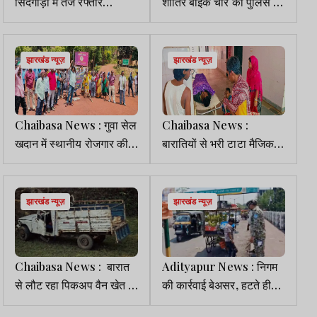
सिदगोड़ा में तेज रफ्तार
शातिर बाइक चोर को पुलिस ने
ट्रेलर ने महिला को रौंदा,
किया गिरफ्तार, चोरी के तीन
चालक वाहन छोड़ फरार
वाहन भी बरामद
झारखंड न्यूज़
झारखंड न्यूज़
Chaibasa News : गुवा सेल
Chaibasa News :
खदान में स्थानीय रोजगार की
बारातियों से भरी टाटा मैजिक
मांग को लेकर चक्का जाम
खेत में गिरी, 2 की मौत, 6
घायल
झारखंड न्यूज़
झारखंड न्यूज़
Chaibasa News : बारात
Adityapur News : निगम
से लौट रहा पिकअप वैन खेत में
की कार्रवाई बेअसर, हटते ही
पलटा, 12 वर्षीय बच्चे समेत दो
फिर लौट आता है अतिक्रमण