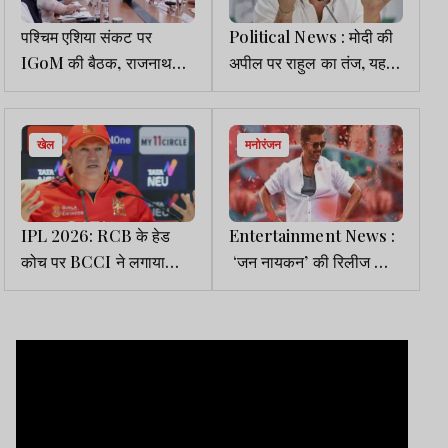
पश्चिम एशिया संकट पर
Political News : मोदी की
IGoM की बैठक, राजनाथ
अपील पर राहुल का तंज, यह
सिंह ने पीएम मोदी की बचत की
सरकार की नाकामी के सबूत हैं,
अपील पर ध्यान दिलाया
देश चलाना
Compromised PM के
खेल
मनोरंजन
बस का नहीं
IPL 2026: RCB के हेड
Entertainment News :
कोच पर BCCI ने लगाया
‘जन नायकन’ की रिलीज को
जुर्माना, जानें पूरा मामला
लेकर बड़ा अपडेट, 14 दिनों के
भीतर दस्तक देगी फिल्म