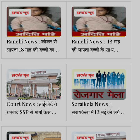
अलर्ट
बाद होगा लीज एग्रीमेंट
झारखंड न्यूज़
झारखंड न्यूज़
Ranchi News : कोकर से
Ranchi News : 18 माह
लापता 18 माह की बच्ची का
की लापता बच्ची के साथ
पता बताने वाले को पुलिस देगी
दुर्घटना होने की आशंका, जांच में
50 हजार का इनाम
जुटी पुलिस
झारखंड न्यूज़
झारखंड न्यूज़
Court News : हाईकोर्ट ने
Seraikela News :
धनबाद SSP से मांगी केस की
सरायकेला में 13 मई को लगेगा
स्टेटस रिपोर्ट, जांच तेज करने
रोजगार मेला, 1000 से अधिक
का निर्देश
पदों पर होगी भर्ती
झारखंड न्यूज़
झारखंड न्यूज़