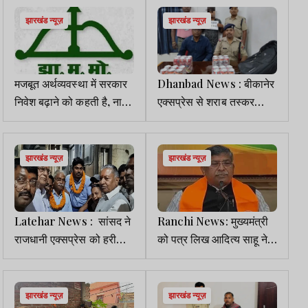
झारखंड न्यूज़
झारखंड न्यूज़
मजबूत अर्थव्यवस्था में सरकार
Dhanbad News : बीकानेर
निवेश बढ़ाने को कहती है, ना
एक्सप्रेस से शराब तस्कर
कि त्याग को: JMM
गिरफ्तार, 24 कैन बीयर बरामद
झारखंड न्यूज़
झारखंड न्यूज़
Latehar News : सांसद ने
Ranchi News: मुख्यमंत्री
राजधानी एक्‍सप्रेस को हरी
को पत्र लिख आदित्य साहू ने
झंडी दिखाकर किया रवाना
ट्रेजरी घोटाले पर CBI जांच
की मांग की
झारखंड न्यूज़
झारखंड न्यूज़