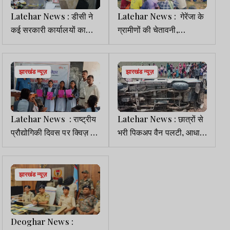
Latehar News : डीसी ने
Latehar News : गेरेंजा के
कई सरकारी कार्यालयों का
ग्रामीणों की चेतावनी,
किया औचक निरीक्षण, दिए कई
जनसुनवाई रद्द नहीं हुई तो 25
निर्देश
से करेंगे चक्‍का जाम
झारखंड न्यूज़
झारखंड न्यूज़
Latehar News : राष्ट्रीय
Latehar News : छात्रों से
प्रौद्योगिकी दिवस पर क्विज़ व
भरी पिकअप वैन पलटी, आधा
निबंध प्रतियोगिता आयोजित
दर्जन घायल, 2 MMCH रेफर
झारखंड न्यूज़
Deoghar News :