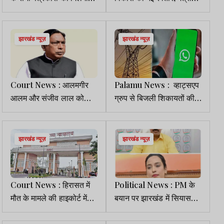
स्वास्थ्य बीमा का लाभ- मंत्री
दीपिका ने 1.47 करोड़ की
इरफान
सड़क योजना का किया
शिलान्यास
झारखंड न्यूज़
झारखंड न्यूज़
Court News : आलमगीर
Palamu News : व्हाट्सएप
आलम और संजीव लाल को
ग्रुप से बिजली शिकायतों की
सुप्रीम कोर्ट से मिली जमानत
होगी मॉनिटरिंग
झारखंड न्यूज़
झारखंड न्यूज़
Court News : हिरासत में
Political News : PM के
मौत के मामले की हाइकोर्ट में
बयान पर झारखंड में सियासत
सुनवाई पूरी, आदेश सुरक्षित
तेज, BJP-कांग्रेस आमने
सामने