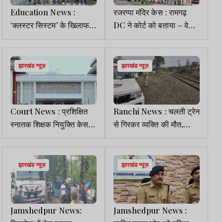
Education News :
रजरप्पा मंदिर केस : रामगढ़
‘क्लस्टर सिस्टम’ के खिलाफ
DC ने कोर्ट को बताया – वेडरों
RU के छात्रों का उग्र
को जल्द करेंगे स्थाई पुनर्वासित
प्रदर्शन, आजसू-ABVP ने दी
आंदोलन की चेतावनी
झारखंड न्यूज़
झारखंड न्यूज़
Court News : प्रशिक्षित
Ranchi News : चलती ट्रेन
स्नातक शिक्षक नियुक्ति केस :
से गिरकर व्यक्ति की मौत,
सरकार व JSSC की अपील पर
शिनाख्त में जुटी पुलिस
HC में 10 जून को सुनवाई
झारखंड न्यूज़
झारखंड न्यूज़
Jamshedpur News:
Jamshedpur News :