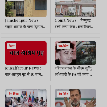
Jamshedpur News :
Court News : विष्णुगढ़
रघुवर आवास के पास ट्रिपल
बच्ची हत्या केस : हजारीबाग
मर्डर, रिटायर्ड टाटा कर्मी ने
पुलिस की अनुसंधान पूरी होने
किया परिवार खत्म
के बाद HC में होगी सुनवाई
बिहार
देश-विदेश
Muzaffarpur News :
पश्चिम बंगाल के सीएम सुवेंदु
बाल आश्रय गृह से 10 बच्चे
अधिकारी के PA की हत्या
गायब, मचा हड़कंप
मामले में गिरफ्तार तीन आरोपी
13 दिन की पुलिस रिमांड पर
देश-विदेश
देश-विदेश