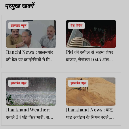
प्रमुख खबरें
झारखंड न्यूज़
देश-विदेश
Ranchi News : आलमगीर
PM की अपील से सहमा शेयर
की बेल पर कांग्रेसियों ने मिठाई
बाजार, सेंसेक्स 1045 अंक
खिलाकर मनाया जश्न
टूटा, टाइटन के शेयर 7.61%
लुढ़के
झारखंड न्यूज़
झारखंड न्यूज़
Jharkhand Weather:
Jharkhand News : बालू
अगले 24 घंटे फिर भारी, बारिश
घाट आवंटन के नियम बदले,
के साथ गिरेंगे ओले, ऑरेंज
अब ग्रामसभा की सहमति के