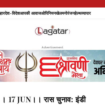
हार
देश-विदेश
आपकी आवाज
ओपिनियन
खेल
मनोरंजन
हेल्थ
व्यापार
Advertisement
17 JUN।। रास चुनाव: इंडी