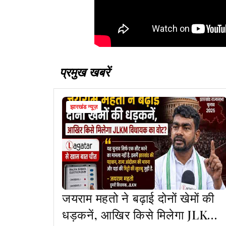
प्रमुख खबरें
झारखंड न्यूज़
जयराम महतो ने बढ़ाई दोनों खेमों की
धड़कनें, आखिर किसे मिलेगा JLKM