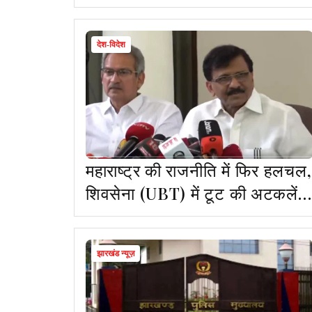
विधायक का वोट?
देश-विदेश
महाराष्ट्र की राजनीति में फिर हलचल,
शिवसेना (UBT) में टूट की अटकलें,
संजय राउत ने बागी सांसदों को दी
चेतावनी
झारखंड न्यूज़