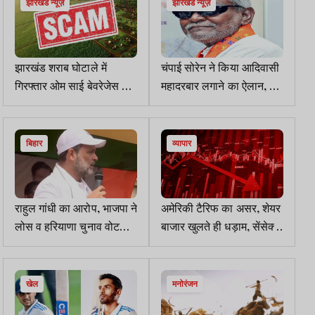
झारखंड न्यूज़
झारखंड न्यूज़
झारखंड शराब घोटाले में
चंपाई सोरेन ने किया आदिवासी
गिरफ्तार ओम साई बेवरेजेस के
महादरबार लगाने का ऐलान, दो
डायरेक्टर को ट्रांजिट रिमांड
लाख आदिवासियों के जुटने का
पर ले गई छत्तीसगढ़ EOW-
दावा
ACB की टीम
बिहार
व्यापार
राहुल गांधी का आरोप, भाजपा ने
अमेरिकी टैरिफ का असर, शेयर
लोस व हरियाणा चुनाव वोट
बाजार खुलते ही धड़ाम, सेंसेक्स
चोरी से जीते, जल्द पेश करेंगे
657 अंक लुढ़का, निफ्टी भी
सबूत
लाल निशान पर
खेल
मनोरंजन