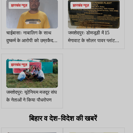
झारखंड न्यूज़
झारखंड न्यूज़
चाईबासाः नाबालिग के साथ
जमशेदपुरः डोमजूडी में 15
दुष्कर्म के आरोपी को उम्रकैद
मेगावाट के सोलर पावर प्लांट
की सजा
का उद्घाटन 29 को
झारखंड न्यूज़
जमशेदपुरः यूरेनियम मजदूर संघ
के नेताओं ने किया पौधरोपण
बिहार व देश-विदेश की खबरें