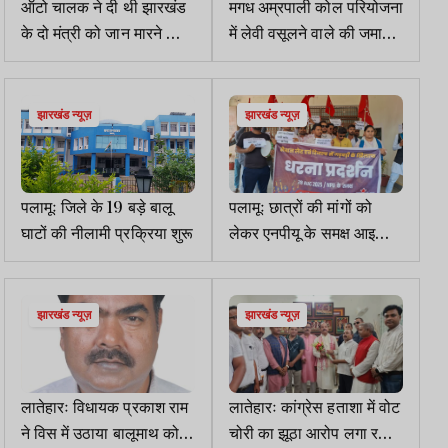
ऑटो चालक ने दी थी झारखंड
मगध अम्रपाली कोल परियोजना
के दो मंत्री को जान मारने की
में लेवी वसूलने वाले की जमानत
धमकी, पुलिस ने किया गिरफ्तार
याचिका खारिज
झारखंड न्यूज़
झारखंड न्यूज़
पलामूः जिले के 19 बड़े बालू
पलामूः छात्रों की मांगों को
घाटों की नीलामी प्रक्रिया शुरू
लेकर एनपीयू के समक्ष आइसा
का प्रदर्शन
झारखंड न्यूज़
झारखंड न्यूज़
लातेहारः विधायक प्रकाश राम
लातेहारः कांग्रेस हताशा में वोट
ने विस में उठाया बालूमाथ को
चोरी का झूठा आरोप लगा रही-