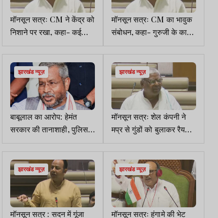
मॉनसून सत्रः CM ने केंद्र को
मॉनसून सत्रः CM का भावुक
निशाने पर रखा, कहा- कई
संबोधन, कहा- गुरुजी के कार्य
संवैधानिक संस्थाएं इनकी जेब में
सिर्फ झारखंड तक ही नहीं
देशव्यापी रही है
झारखंड न्यूज़
झारखंड न्यूज़
बाबूलाल का आरोप: हेमंत
मॉनसून सत्रः शेल कंपनी ने
सरकार की तानाशाही, पुलिस
मप्र से गुंडों को बुलाकर रैयतों
की मनमानी पर उठाए सवाल
को पिटवायाः मथुरा महतो
झारखंड न्यूज़
झारखंड न्यूज़
मॉनसून सत्र : सदन में गूंजा
मॉनसून सत्रः हंगामे की भेट