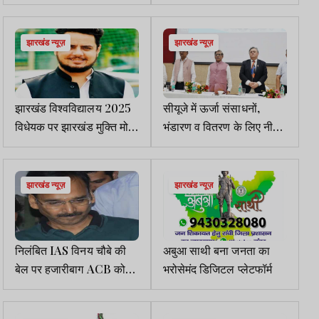
खीर व लड्डू का भोग
झारखंड न्यूज़
झारखंड न्यूज़
झारखंड विश्वविद्यालय 2025
सीयूजे में ऊर्जा संसाधनों,
विधेयक पर झारखंड मुक्ति मोर्चा
भंडारण व वितरण के लिए नीति
का बड़ा बयान
एकीकरण विषय पर
अंतरराष्ट्रीय सेमिनार
झारखंड न्यूज़
झारखंड न्यूज़
निलंबित IAS विनय चौबे की
अबुआ साथी बना जनता का
बेल पर हजारीबाग ACB कोर्ट
भरोसेमंद डिजिटल प्लेटफॉर्म
में अब 6 सितंबर को सुनवाई