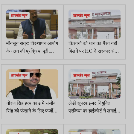
जानी चाहिएः स्पीकर
झारखंड न्यूज़
झारखंड न्यूज़
मॉनसून सत्रः विस्थापन आयोग
किसानों को धान का पैसा नहीं
के गठन की प्रक्रिया पूरी,
मिलने पर HC ने सरकार से
कैबिनेट से ली जाएगी मंजूरीः
मांगा जवाब
दीपक बिरूआ
झारखंड न्यूज़
झारखंड न्यूज़
नीरज सिंह हत्याकांड में संजीव
लेडी सुपरवाइजर नियुक्ति
सिंह को फंसाने के लिए फर्जी
प्रकिया पर हाईकोर्ट ने लगाई
CDR पेश किया, अनुसंधानक
रोक
व एपीपी को नोटिस