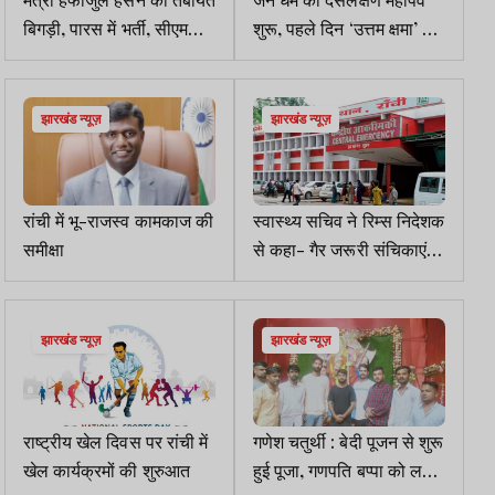
बिगड़ी, पारस में भर्ती, सीएम
शुरू, पहले दिन ‘उत्तम क्षमा’ से
हेमंत पहुंचे अस्पताल
मिली सीख
झारखंड न्यूज़
झारखंड न्यूज़
रांची में भू-राजस्व कामकाज की
स्वास्थ्य सचिव ने रिम्स निदेशक
समीक्षा
से कहा- गैर जरूरी संचिकाएं
विभाग में ना भेजें
झारखंड न्यूज़
झारखंड न्यूज़
राष्ट्रीय खेल दिवस पर रांची में
गणेश चतुर्थी : बेदी पूजन से शुरू
खेल कार्यक्रमों की शुरुआत
हुई पूजा, गणपति बप्पा को लगा