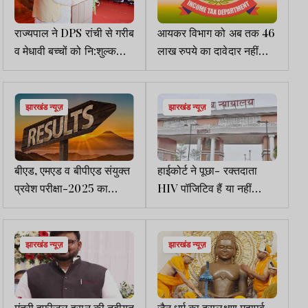
राज्यपाल ने DPS रांची से गरीब
आयकर विभाग को अब तक 46
व मेधावी बच्चों को नि:शुल्क
लाख रुपये का दावेदार नहीं
शिक्षा देने का आह्वान किया
मिला
झारखंड न्यूज़
झारखंड न्यूज़
बीएड, एमएड व बीपीएड संयुक्त
हाईकोर्ट ने पूछा- रक्तदाता
प्रवेश परीक्षा-2025 का
HIV पॉजिटिव हैं या नहीं
संशोधित परिणाम जारी
इसकी जांच कैसे होती है
झारखंड न्यूज़
झारखंड न्यूज़
मंत्री हफीजुल हसन की तबीयत
जैन धर्म का दसलक्षण महापर्व