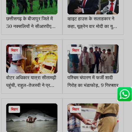
छत्तीसगढ़ के बीजापुर जिले में
व्हाइट हाउस के सलाहकार ने
30 नक्सलियों ने सीआरपीएफ
कहा, यूक्रेन वार मोदी का युद्ध
के सामने सरेंडर किया
है, रूस से तेल खरीदना बंद
करे, तो टैरिफ में 25 फीसदी की
छूट
बिहार
बिहार
वोटर अधिकार यात्रा सीतामढ़ी
पश्चिम चंपारण में फर्जी शादी
पहुंची, राहुल-तेजस्वी ने प्रसिद्ध
गिरोह का भंडाफोड़, 9 गिरफ्तार
माता जानकी मंदिर में की पूजा
अर्चना
बिहार
बिहार