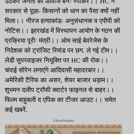
उठकर जनता की आवाज बनेंः स्पीकर।। HC ने
सरकार से पूछा- किसानों को धान का पैसा क्यों नहीं
मिला।। नीरज हत्याकांडः अनुसंधानक व एपीपी को
नोटिस।। झारखंड में विस्थापन आयोग के गठन की
प्रक्रिया पूरीः मंत्री।। ओम साई बेवरेजेस के
निदेशक को ट्रांजिट रिमांड पर छग. ले गई टीम।।
लेडी सुपरवाइजर नियुक्ति पर HC की रोक।।
चंपाई सोरेन लगाएंगे आदिवासी महादरबार।।
अमेरिकी टैरिफ का असर, शेयर बाजार धड़ाम।।
शुभमन दलीप ट्रॉफी क्वार्टर फाइनल से बाहर।।
फिल्म बाहुबली द एपिक का टीजर आउट।। समेत
कई खबरें.
Advertisement