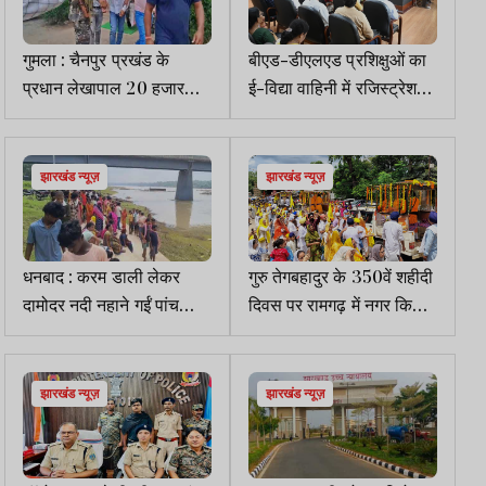
गुमला : चैनपुर प्रखंड के
बीएड-डीएलएड प्रशिक्षुओं का
प्रधान लेखापाल 20 हजार
ई-विद्या वाहिनी में रजिस्ट्रेशन
रिश्वत लेते ACB ने किया
जरूरीः धनबाद डीसी
गिरफ्तार
झारखंड न्यूज़
झारखंड न्यूज़
धनबाद : करम डाली लेकर
गुरु तेगबहादुर के 350वें शहीदी
दामोदर नदी नहाने गईं पांच
दिवस पर रामगढ़ में नगर किर्तन
बच्चियां डूबीं, एक की मौत, एक
का हुआ स्वागत
लापता, तीन को बचाया गया
झारखंड न्यूज़
झारखंड न्यूज़