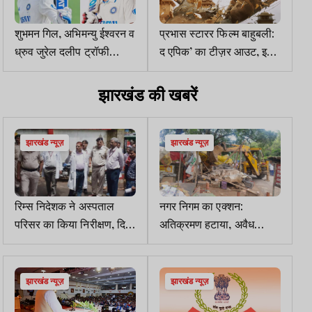
शुभमन गिल, अभिमन्यु ईश्वरन व
प्रभास स्टारर फिल्म बाहुबली:
ध्रुव जुरेल दलीप ट्रॉफी
द एपिक’ का टीज़र आउट, इस
क्वार्टर फाइनल से बाहर
दिन होगी रिलीज
झारखंड की खबरें
झारखंड न्यूज़
झारखंड न्यूज़
रिम्स निदेशक ने अस्पताल
नगर निगम का एक्शन:
परिसर का किया निरीक्षण, दिए
अतिक्रमण हटाया, अवैध
सुधार के निर्देश
होर्डिंग्स गिरे व रेस्टोरेंट सील
झारखंड न्यूज़
झारखंड न्यूज़