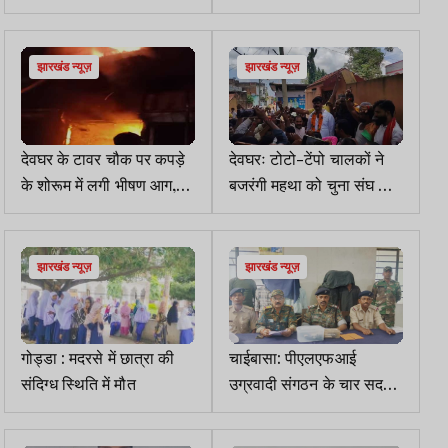
अनुमंडल बनाने का मामला
रघुवर
झारखंड न्यूज़
झारखंड न्यूज़
देवघर के टावर चौक पर कपड़े
देवघरः टोटो-टेंपो चालकों ने
के शोरूम में लगी भीषण आग,
बजरंगी महथा को चुना संघ का
लाखों का नुकसान
नया अध्यक्ष
झारखंड न्यूज़
झारखंड न्यूज़
गोड्डा : मदरसे में छात्रा की
चाईबासा: पीएलएफआई
संदिग्ध स्थिति में मौत
उग्रवादी संगठन के चार सदस्य
गिरफ्तार, हथियार बरामद