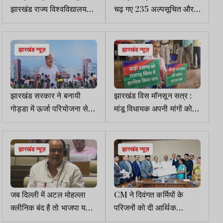
झारखंड राज्य विश्वविद्यालय
चढ़ गए 235 अल्पसूचित और
विधेयक और सूर्या हांसदा
तारंकित प्रश्न, स्पीकर ने भी
एनकाउंटर का मुद्दा
चेताया
झारखंड न्यूज़
झारखंड न्यूज़
झारखंड सरकार ने बनायी
झारखंड विस मॉनसून सत्र :
गोड्डा में ऊर्जा परियोजना से
मांडू विधायक अपनी मांगों को
जुड़े भूमि अधिग्रहण मुद्दे पर
लेकर सदन के बाहर धरने पर
उच्च स्तरीय समिति
बैठे
झारखंड न्यूज़
झारखंड न्यूज़
जब दिल्ली में अटल मोहल्ला
CM ने दिवंगत कर्मियों के
क्लीनिक बंद है तो भाजपा यहां
परिजनों को दी आर्थिक
क्यों हंगामा कर रही : डॉ इरफान
सहायता, सौंपा एक-एक करोड़