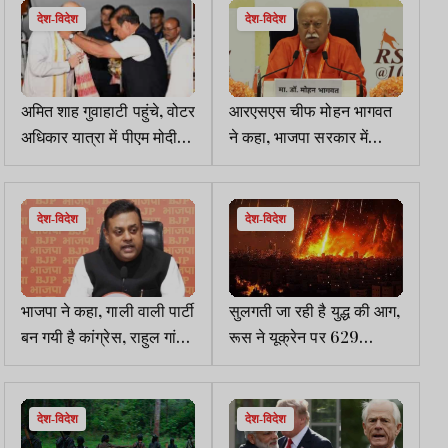
देश-विदेश
देश-विदेश
अमित शाह गुवाहाटी पहुंचे, वोटर
आरएसएस चीफ मोहन भागवत
अधिकार यात्रा में पीएम मोदी
ने कहा, भाजपा सरकार में
को गाली दिये जाने की निंदा की
आरएसएस का दखल नहीं, मैं
संघ चला रहा हूं, वे सरकार
चला रहे हैं
देश-विदेश
देश-विदेश
भाजपा ने कहा, गाली वाली पार्टी
सुलगती जा रही है युद्ध की आग,
बन गयी है कांग्रेस, राहुल गांधी
रूस ने यूक्रेन पर 629
नये मणिशंकर अय्यर हैं
मिसाइलों और ड्रोन से हमला
किया
देश-विदेश
देश-विदेश