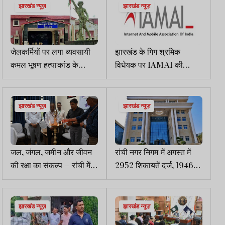
झारखंड न्यूज़
झारखंड न्यूज़
जेलकर्मियों पर लगा व्यवसायी
झारखंड के गिग श्रमिक
कमल भूषण हत्याकांड के
विधेयक पर IAMAI की
सरकारी गवाह को प्रताड़ित
आपत्ति
करने आरोप, गृह सचिव से
शिकायत
झारखंड न्यूज़
झारखंड न्यूज़
जल, जंगल, जमीन और जीवन
रांची नगर निगम में अगस्त में
की रक्षा का संकल्प – रांची में
2952 शिकायतें दर्ज, 1946
शुरू हुआ आदि कर्मयोगी
निपटीं, 1006 अब भी लंबित
अभियान
झारखंड न्यूज़
झारखंड न्यूज़